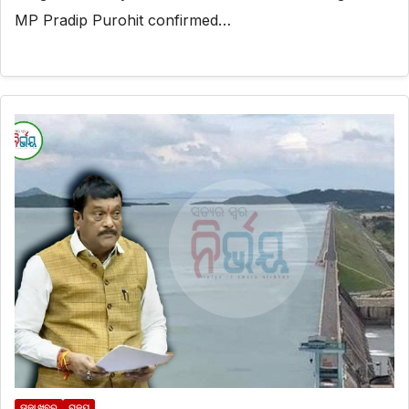
MP Pradip Purohit confirmed…
ତାଜା ଖବର
ରାଜ୍ୟ