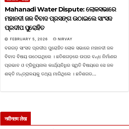
Mahanadi Water Dispute: ଲୋକସଭାରେ
ମହାନଦୀ ଜଳ ବିବାଦ ପ୍ରସଙ୍ଗ ଉଠାଇଲେ ସାଂସଦ
ପ୍ରଦୀପ ପୁରୋହିତ
FEBRUARY 5, 2026
NIRVAY
ବରଗଡ଼ ସାଂସଦ ପ୍ରଦୀପ ପୁରୋହିତ ଲୋକ ସଭାରେ ମହାନଦୀ ଜଳ
ବିବାଦ ବିଷୟ ଉଠେଇଥିଲେ । ଛତିଶଗଡ଼ରେ ଉପର ବନ୍ଧ ନିର୍ମାଣର
ପ୍ରଭାବ ଓ ଟ୍ରିବ୍ୟୁନାଲ କାର୍ଯ୍ୟବିଧିର ସ୍ଥିତି ବିଷୟରେ ସେ ଜଳ
ଶକ୍ତି ମନ୍ତ୍ରାଳୟକୁ ତଥ୍ୟ ମାଗିଥିଲେ । ଛତିଶଗଡ…
नवीनतम लेख