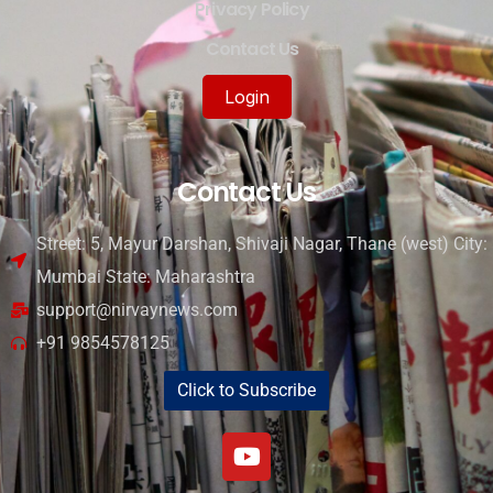
Privacy Policy
Contact Us
Login
Contact Us
Street: 5, Mayur Darshan, Shivaji Nagar, Thane (west) City:
Mumbai State: Maharashtra
support@nirvaynews.com
+91 9854578125
Click to Subscribe