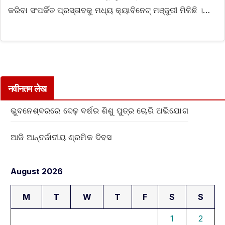
କରିବା ସଂପର୍କିତ ପ୍ରସ୍ତାବକୁ ମଧ୍ୟ କ୍ୟାବିନେଟ୍ ମଞ୍ଜୁରୀ ମିଳିଛି ।…
नवीनतम लेख
ଭୁବନେଶ୍ବରରେ ଦେଢ଼ ବର୍ଷର ଶିଶୁ ପୁତ୍ର ଚୋରି ଅଭିଯୋଗ
ଆଜି ଆନ୍ତର୍ଜାତୀୟ ଶ୍ରମିକ ଦିବସ
August 2026
M
T
W
T
F
S
S
1
2