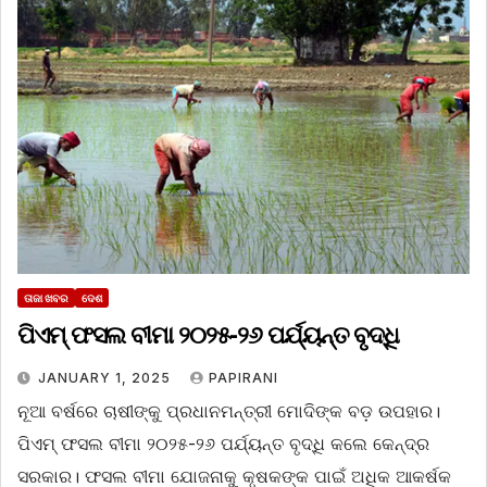
ତାଜା ଖବର
ଦେଶ
ପିଏମ୍‌ ଫସଲ ବୀମା ୨୦୨୫-୨୬ ପର୍ଯ୍ୟନ୍ତ ବୃଦ୍ଧି
JANUARY 1, 2025
PAPIRANI
ନୂଆ ବର୍ଷରେ ଚାଷୀଙ୍କୁ ପ୍ରଧାନମନ୍ତ୍ରୀ ମୋଦିଙ୍କ ବଡ଼ ଉପହାର।
ପିଏମ୍‌ ଫସଲ ବୀମା ୨୦୨୫-୨୬ ପର୍ଯ୍ୟନ୍ତ ବୃଦ୍ଧି କଲେ କେନ୍ଦ୍ର
ସରକାର। ଫସଲ ବୀମା ଯୋଜନାକୁ କୃଷକଙ୍କ ପାଇଁ ଅଧିକ ଆକର୍ଷକ