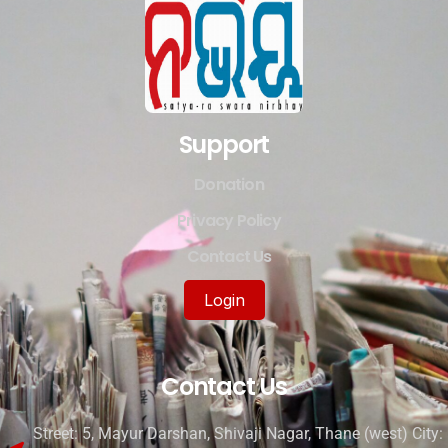
Support
Donation
Privacy Policy
Contact Us
Login
Contact Us
Street: 5, Mayur Darshan, Shivaji Nagar, Thane (west) City: