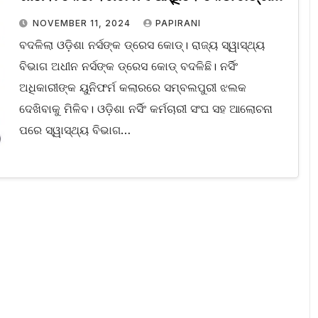
ଡ୍ରେସ କୋଡ୍
NOVEMBER 11, 2024
PAPIRANI
ବଦଳିଲା ଓଡ଼ିଶା ନର୍ସଙ୍କ ଡ୍ରେସ କୋଡ୍‌। ରାଜ୍ୟ ସ୍ୱାସ୍ଥ୍ୟ
ବିଭାଗ ଅଧୀନ ନର୍ସଙ୍କ ଡ୍ରେସ କୋଡ୍ ବଦଳିଛି। ନର୍ସିଂ
ଅଧିକାରୀଙ୍କ ୟୁନିଫର୍ମ କଲାରରେ ସମ୍ବଲପୁରୀ ଝଲକ
ଦେଖିବାକୁ ମିଳିବ। ଓଡ଼ିଶା ନର୍ସିଂ କର୍ମଚାରୀ ସଂଘ ସହ ଆଲୋଚନା
ପରେ ସ୍ୱାସ୍ଥ୍ୟ ବିଭାଗ…