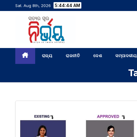
5:44:44 AM
Sat. Aug 8th, 2026
ରାଜ୍ୟ
ରାଜନୀତି
ଦେଶ
ସମ୍ପାଦକୀୟ
T