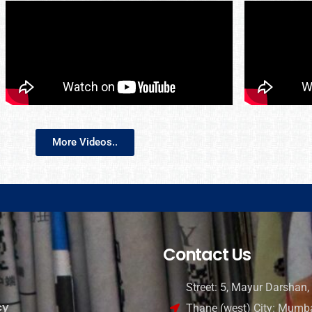
More Videos..
Contact Us
Street: 5, Mayur Darshan, 
cy
Thane (west) City: Mumba