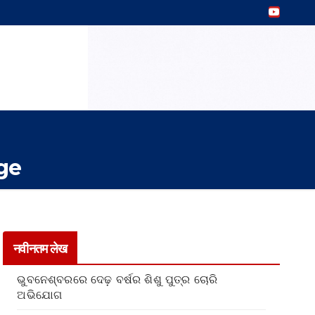
ge
नवीनतम लेख
ଭୁବନେଶ୍ବରରେ ଦେଢ଼ ବର୍ଷର ଶିଶୁ ପୁତ୍ର ଚୋରି
ଅଭିଯୋଗ