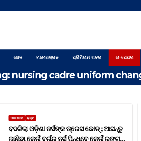
ଖେଳ
ମନୋରଞ୍ଜନ
ପ୍ରିମିୟମ ଖବର
ଇ-ପେପର
ag:
nursing cadre uniform chan
ତାଜା ଖବର
ରାଜ୍ୟ
ବଦଳିଲା ଓଡ଼ିଶା ନର୍ସଙ୍କ ଡ୍ରେସ କୋଡ୍‌ ; ଆସନ୍ତୁ
ଜାଣିବା କେଉଁ ବର୍ଗର ନର୍ସ ପିନ୍ଧିବେ କେଉଁ ରଙ୍ଗର