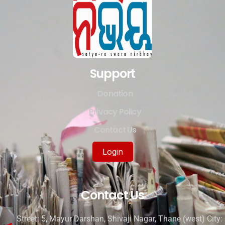
Support
Donation
Privacy Policy
Contact Us
Login
Contact Us
Street: 5, Mayur Darshan, Shivaji Nagar, Thane (west) City: