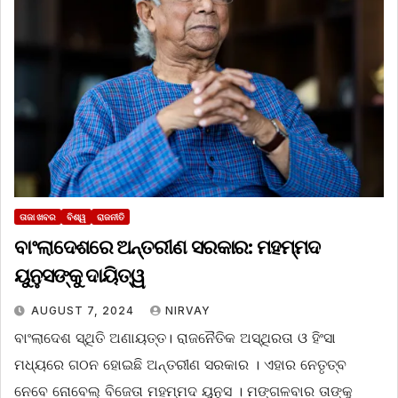
ତାଜା ଖବର
ବିଶ୍ୱ
ରାଜନୀତି
ବାଂଲାଦେଶରେ ଅନ୍ତରୀଣ ସରକାର: ମହମ୍ମଦ
ୟୁନୁସଙ୍କୁ ଦାୟିତ୍ୱ
AUGUST 7, 2024
NIRVAY
ବାଂଲାଦେଶ ସ୍ଥିତି ଅଣାୟତ୍ତ। ରାଜନୈତିକ ଅସ୍ଥିରତା ଓ ହିଂସା
ମଧ୍ୟରେ ଗଠନ ହୋଇଛି ଅନ୍ତରୀଣ ସରକାର । ଏହାର ନେତୃତ୍ବ
ନେବେ ନୋବେଲ୍ ବିଜେତା ମହମ୍ମଦ ୟୁନୁସ । ମଙ୍ଗଳବାର ତାଙ୍କୁ