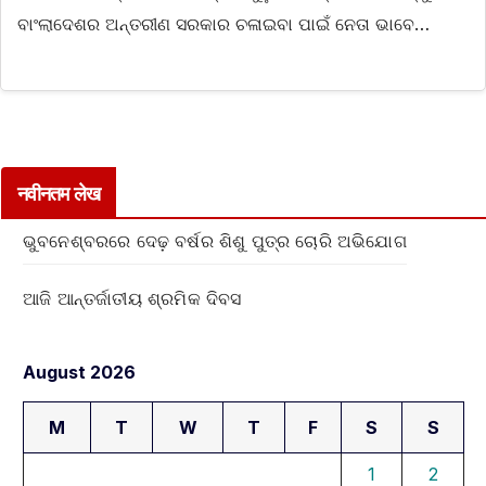
ବାଂଲାଦେଶର ଅନ୍ତରୀଣ ସରକାର ଚଳାଇବା ପାଇଁ ନେତା ଭାବେ…
नवीनतम लेख
ଭୁବନେଶ୍ବରରେ ଦେଢ଼ ବର୍ଷର ଶିଶୁ ପୁତ୍ର ଚୋରି ଅଭିଯୋଗ
ଆଜି ଆନ୍ତର୍ଜାତୀୟ ଶ୍ରମିକ ଦିବସ
August 2026
M
T
W
T
F
S
S
1
2