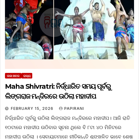
ତାଜା ଖବର
ରାଜ୍ୟ
Maha Shivratri: ନିର୍ଦ୍ଧାରିତ ସମୟ ପୂର୍ବରୁ
ଲିଙ୍ଗରାଜ ମନ୍ଦିରରେ ଉଠିଲା ମହାଦୀପ
FEBRUARY 15, 2026
PAPIRANI
ନିର୍ଦ୍ଧାରିତ ପୂର୍ବରୁ ଉଠିଲା ଲିଙ୍ଗରାଜ ମନ୍ଦିରରେ ମହାଦୀପ। ଆଜି ରାତି
୧୦ଟାରେ ମହାଦୀପ ଉଠିବାର ସୂଚନା ଥିଲେ ବି ୮ଟା ୪୦ ମିନିଟରେ
ମହାଦୀପ ଉଠିଲା । ସେବାୟତମାନେ ନୀତିକାନ୍ତି ଶୃଙ୍ଖଳିତ ଭାବେ ଶେଷ