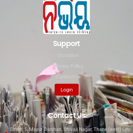
Support
Donation
Privacy Policy
Contact Us
Login
Contact Us
Street: 5, Mayur Darshan, Shivaji Nagar, Thane (west) City: