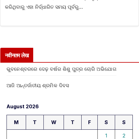
କରିଥିବାରୁ ଏହା ନିର୍ଦ୍ଧାରିତ ସମୟ ପୂର୍ବରୁ…
नवीनतम लेख
ଭୁବନେଶ୍ବରରେ ଦେଢ଼ ବର୍ଷର ଶିଶୁ ପୁତ୍ର ଚୋରି ଅଭିଯୋଗ
ଆଜି ଆନ୍ତର୍ଜାତୀୟ ଶ୍ରମିକ ଦିବସ
August 2026
M
T
W
T
F
S
S
1
2