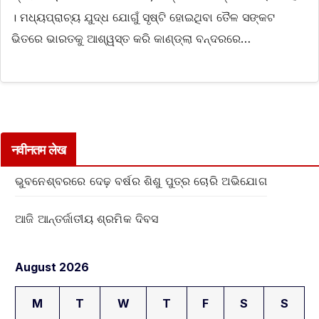
। ମଧ୍ୟପ୍ରାଚ୍ୟ ଯୁଦ୍ଧ ଯୋଗୁଁ ସୃଷ୍ଟି ହୋଇଥିବା ତୈଳ ସଙ୍କଟ
ଭିତରେ ଭାରତକୁ ଆଶ୍ୱସ୍ତ କରି କାଣ୍ଡ୍ଲା ବନ୍ଦରରେ…
नवीनतम लेख
ଭୁବନେଶ୍ବରରେ ଦେଢ଼ ବର୍ଷର ଶିଶୁ ପୁତ୍ର ଚୋରି ଅଭିଯୋଗ
ଆଜି ଆନ୍ତର୍ଜାତୀୟ ଶ୍ରମିକ ଦିବସ
August 2026
M
T
W
T
F
S
S