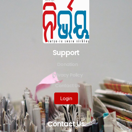
Support
Donation
Privacy Policy
Contact Us
Login
Contact Us