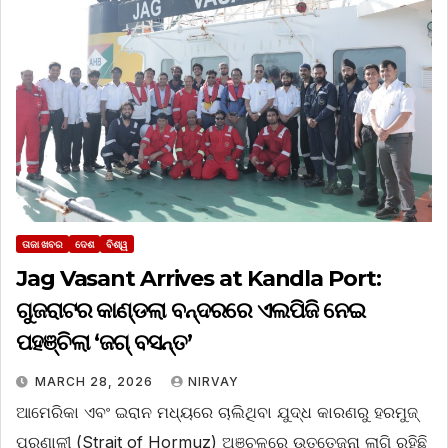
ତାଜା ଖବର
ଦେଶ
ବିଶ୍ୱ
Jag Vasant Arrives at Kandla Port:
ଗୁଜରାଟର କାଣ୍ଡଲା ବନ୍ଦରରେ ଏଲପିଜି ନେଇ
ପହଞ୍ଚିଲା ‘ଜଗ୍‌ ବସନ୍ତ’
MARCH 28, 2026
NIRVAY
ଆମେରିକା ଏବଂ ଇରାନ ମଧ୍ୟରେ ଚାଲିଥିବା ଯୁଦ୍ଧ କାରଣରୁ ହରମୁଜ୍
ପ୍ରଣାଳୀ (Strait of Hormuz) ଅଞ୍ଚଳରେ ଉତ୍ତେଜନା ଲାଗି ରହିଛି