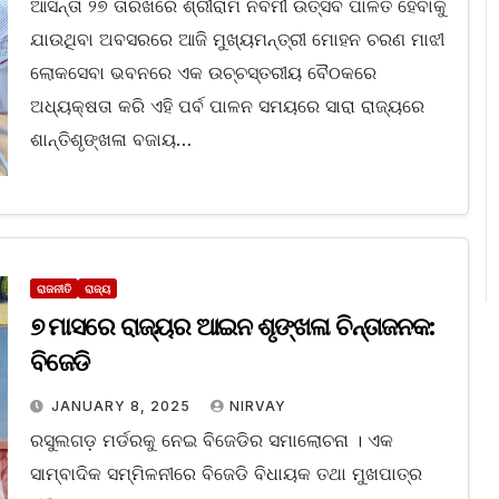
ଆସନ୍ତା ୨୭ ତାରିଖରେ ଶ୍ରୀରାମ ନବମୀ ଉତ୍ସବ ପାଳିତ ହେବାକୁ
ଯାଉଥିବା ଅବସରରେ ଆଜି ମୁଖ୍ୟମନ୍ତ୍ରୀ ମୋହନ ଚରଣ ମାଝୀ
ଲୋକସେବା ଭବନରେ ଏକ ଉଚ୍ଚସ୍ତରୀୟ ବୈଠକରେ
ଅଧ୍ୟକ୍ଷତା କରି ଏହି ପର୍ବ ପାଳନ ସମୟରେ ସାରା ରାଜ୍ୟରେ
ଶାନ୍ତିଶୃଙ୍ଖଳା ବଜାୟ…
ରାଜନୀତି
ରାଜ୍ୟ
୭ ମାସରେ ରାଜ୍ୟର ଆଇନ ଶୃଙ୍ଖଳା ଚିନ୍ତାଜନକ:
ବିଜେଡି
JANUARY 8, 2025
NIRVAY
ରସୁଲଗଡ଼ ମର୍ଡରକୁ ନେଇ ବିଜେଡିର ସମାଲୋଚନା । ଏକ
ସାମ୍ବାଦିକ ସମ୍ମିଳନୀରେ ବିଜେଡି ବିଧାୟକ ତଥା ମୁଖପାତ୍ର