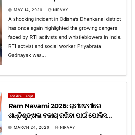
Order
MAY 14, 2026
NIRVAY
A shocking incident in Odisha’s Dhenkanal district
has once again highlighted the growing dangers
faced by RTI activists and whistleblowers in India.
RTI activist and social worker Priyabrata
Gadnayak was…
ତାଜା ଖବର
ରାଜ୍ୟ
Ram Navami 2026: ରାମନବମୀରେ
ଶାନ୍ତିଶୃଙ୍ଖଳା ବଜାୟ ରଖିବା ପାଇଁ ପୋଲିସ
ପ୍ରଶାସନକୁ ମୁଖ୍ୟମନ୍ତ୍ରୀଙ୍କ ଦୃଢ଼ ନିର୍ଦ୍ଦେଶ
MARCH 24, 2026
NIRVAY