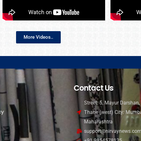
More Videos..
Contact Us
Street: 5, Mayur Darshan, 
cy
Thane (west) City: Mumba
Maharashtra
support@nirvaynews.co
+91 9854578125