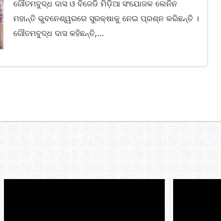
ଗୌତମବୁଦ୍ଧ ଦାସ ଓ ବିଜେଡି ମିଡ଼ିଆ ସଂଯୋଜକ ଲେନିନ
ମହାନ୍ତି ଭୁବନେଶ୍ୱରରେ ସୁରକ୍ଷାକୁ ନେଇ ପ୍ରଶ୍ନ କରିଛନ୍ତି ।
ଗୌତମବୁଦ୍ଧ ଦାସ କହିଛନ୍ତି,…