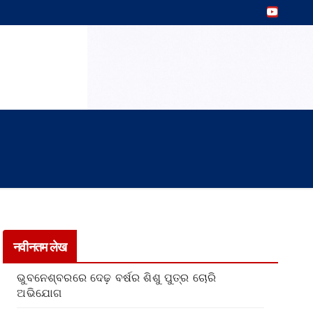
नवीनतम लेख
ଭୁବନେଶ୍ବରରେ ଦେଢ଼ ବର୍ଷର ଶିଶୁ ପୁତ୍ର ଚୋରି
ଅଭିଯୋଗ