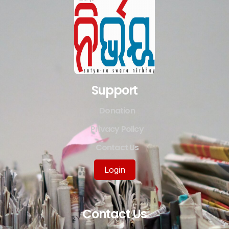
Support
Donation
Privacy Policy
Contact Us
Login
Contact Us