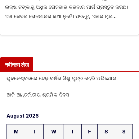
ଲକ୍ଷ ଟଙ୍କାରୁ ଅଧିକ ରୋଜଗାର କରିବାର ମାର୍ଗ ପ୍ରସ୍ତୁତ କରିଛି।
ଏହା କେବଳ ରୋଜଗାରର କଥା ନୁହେଁ। ପରନ୍ତୁ, ଏହାର ମୂଳ…
नवीनतम लेख
ଭୁବନେଶ୍ବରରେ ଦେଢ଼ ବର୍ଷର ଶିଶୁ ପୁତ୍ର ଚୋରି ଅଭିଯୋଗ
ଆଜି ଆନ୍ତର୍ଜାତୀୟ ଶ୍ରମିକ ଦିବସ
August 2026
M
T
W
T
F
S
S