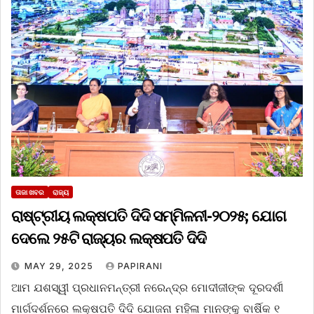
ତାଜା ଖବର
ରାଜ୍ୟ
ରାଷ୍ଟ୍ରୀୟ ଲକ୍ଷପତି ଦିଦି ସମ୍ମିଳନୀ-୨୦୨୫; ଯୋଗ
ଦେଲେ ୨୫ଟି ରାଜ୍ୟର ଲକ୍ଷପତି ଦିଦି
MAY 29, 2025
PAPIRANI
ଆମ ଯଶସ୍ୱୀ ପ୍ରଧାନମନ୍ତ୍ରୀ ନରେନ୍ଦ୍ର ମୋଦୀଜୀଙ୍କ ଦୂରଦର୍ଶୀ
ମାର୍ଗଦର୍ଶନରେ ଲକ୍ଷପତି ଦିଦି ଯୋଜନା ମହିଳା ମାନଙ୍କୁ ବାର୍ଷିକ ୧