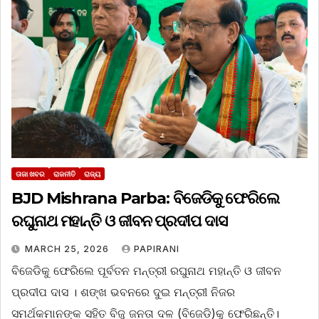
ତାଜା ଖବର
ରାଜନୀତି
ରାଜ୍ୟ
BJD Mishrana Parba: ବିଜେଡିକୁ ଫେରିଲେ
ରଘୁନାଥ ମହାନ୍ତି ଓ ଜୀବନ ପ୍ରଦୀପ ଦାସ
MARCH 25, 2026
PAPIRANI
ବିଜେଡିକୁ ଫେରିଲେ ପୂର୍ବତନ ମନ୍ତ୍ରୀ ରଘୁନାଥ ମହାନ୍ତି ଓ ଜୀବନ
ପ୍ରଦୀପ ଦାସ । ଶଙ୍ଖ ଭବନରେ ଦୁଇ ମନ୍ତ୍ରୀ ନିଜର
ସମର୍ଥକମାନଙ୍କ ସହିତ ବିଜୁ ଜନତା ଦଳ (ବିଜେଡି)କୁ ଫେରିଛନ୍ତି।