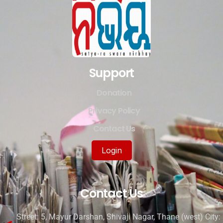
Support
Donation
Privacy Policy
Contact Us
Login
Contact Us
Street: 5, Mayur Darshan, Shivaji Nagar, Thane (west) City: