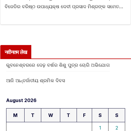
ବିଜେଡିର ବରିଷ୍ଠ ଉପାଧ୍ୟକ୍ଷ ଦେବୀ ପ୍ରସାଦ ମିଶ୍ରଙ୍କ ସମେତ…
नवीनतम लेख
ଭୁବନେଶ୍ବରରେ ଦେଢ଼ ବର୍ଷର ଶିଶୁ ପୁତ୍ର ଚୋରି ଅଭିଯୋଗ
ଆଜି ଆନ୍ତର୍ଜାତୀୟ ଶ୍ରମିକ ଦିବସ
August 2026
M
T
W
T
F
S
S
1
2