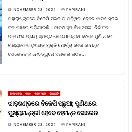
NOVEMBER 23, 2024
PAPIRANI
ମହାରାଷ୍ଟ୍ରରେ ବିଜେପି ସରକାର ଗଢ଼ିଥିବା ବେଳେ ଝାଡ଼ଖଣ୍ଡର
ଦଳ ପଛରେ ପଡ଼ିଯାଇଛି । ଝାଡ଼ଖଣ୍ଡ ବିଧାନସଭା ନିର୍ବାଚନ
ଫଳାଫଳ ପ୍ରାୟ ସ୍ପଷ୍ଟ ହୋଇଯାଇଥିବା ବେଳେ ପୁଣି ଥରେ
ରାଜ୍ୟରେ ଝାଡ଼ଖଣ୍ଡ ମୁକ୍ତି ମୋର୍ଚ୍ଚା ନେତା ହେମନ୍ତ
ସୋରେନଙ୍କ ନେତୃତ୍ୱରେ ସରକାର ଗଠନ…
ତାଜା ଖବର
ଦେଶ
ବ୍ୟବସାୟ
ରାଜନୀତି
ଝାଡ଼ଖଣ୍ଡରେ ବିଜେପି ପଛୁଆ; ପୁଣିଥରେ
ମୁଖ୍ୟମନ୍ତ୍ରୀ ହେବେ ହେମନ୍ତ ସୋରେନ
NOVEMBER 23, 2024
PAPIRANI