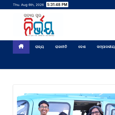
5:31:49 PM
Thu. Aug 6th, 2026
ରାଜ୍ୟ
ରାଜନୀତି
ଦେଶ
ସମ୍ପାଦକୀୟ