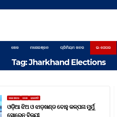
ଖେଳ
ମନୋରଞ୍ଜନ
ପ୍ରିମିୟମ ଖବର
ଇ-ପେପର
Tag:
Jharkhand Elections
ତାଜା ଖବର
ଦେଶ
ରାଜନୀତି
ଓଡ଼ିଆ ଝିଅ ଓ ଝାଡ଼ଖଣ୍ଡ ବୋହୁ କଳ୍ପନା ମୁର୍ମୁ
ସୋରେନ ବିଜୟୀ