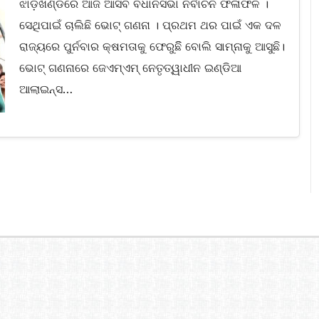
ଝାଡ଼ଖଣ୍ଡରେ ଆଜି ଆସିବ ବିଧାନସଭା ନିର୍ବାଚନ ଫଳାଫଳ ।
ସେଥିପାଇଁ ଚାଲିଛି ଭୋଟ୍ ଗଣନା । ପ୍ରଥମ ଥର ପାଇଁ ଏକ ଦଳ
ରାଜ୍ୟରେ ପୁର୍ନବାର କ୍ଷମତାକୁ ଫେରୁଛିି ବୋଲି ସାମ୍ନାକୁ ଆସୁଛି।
ଭୋଟ୍ ଗଣନାରେ ଜେଏମ୍ଏମ୍ ନେତୃତ୍ୱାଧୀନ ଇଣ୍ଡିଆ
ଆଲାଇନ୍ସ…