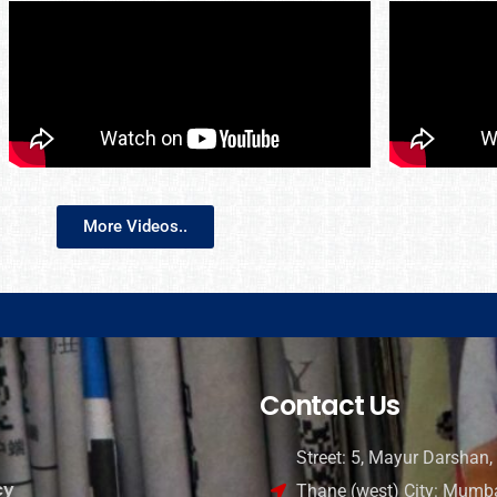
More Videos..
Contact Us
Street: 5, Mayur Darshan, 
cy
Thane (west) City: Mumba