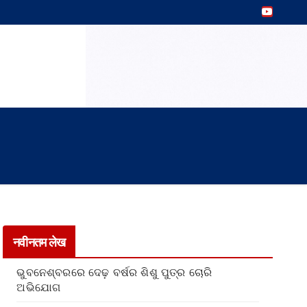
नवीनतम लेख
ଭୁବନେଶ୍ବରରେ ଦେଢ଼ ବର୍ଷର ଶିଶୁ ପୁତ୍ର ଚୋରି
ଅଭିଯୋଗ