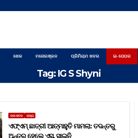
ଖେଳ
ମନୋରଞ୍ଜନ
ପ୍ରିମିୟମ ଖବର
ଇ-ପେପର
Tag:
IG S Shyni
ତାଜା ଖବର
ରାଜ୍ୟ
ଏଫ୍ଏମ୍ ଛାତ୍ରୀ ଆତ୍ମାହୁତି ମାମଲା: ତଦନ୍ତରୁ
ଅନ୍ତର ହେଲେ ଏସ୍‌. ସାଇନି