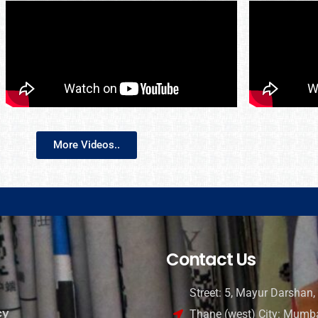
More Videos..
Contact Us
Street: 5, Mayur Darshan, 
cy
Thane (west) City: Mumba