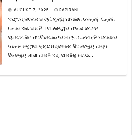
AUGUST 7, 2025
PAPIRANI
ଏଫ୍ଏମ୍ କଲେଜ ଛାତ୍ରୀ ମୃତ୍ୟୁ ମାମଲାରୁ ତଦନ୍ତରୁ ଅନ୍ତର
ହେଲେ ଏସ୍‌. ସାଇନି । ବାଲେଶ୍ୱର ଫକୀର ମୋହନ
ସ୍ୱୟଂଶାସିତ ମହାବିଦ୍ୟାଳୟର ଛାତ୍ରୀ ଆତ୍ମାହୁତି ମାମଲାରେ
ତଦନ୍ତ କରୁଥିବା କ୍ରାଇମବ୍ରାଞ୍ଚର ସିଏଡବ୍ଲ୍ୟୁ ଆଣ୍ଡ
ସିଡବ୍ଲ୍ୟୁ ଶାଖା ଆଇଜି ଏସ୍. ସାଇନିକୁ ହଟାଇ…