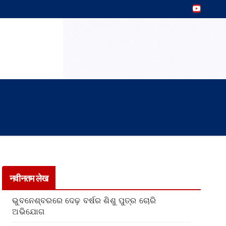
नवीनतम लेख
ଭୁବନେଶ୍ବରରେ ଦେଢ଼ ବର୍ଷର ଶିଶୁ ପୁତ୍ର ଚୋରି
ଅଭିଯୋଗ