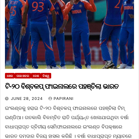
ଖେଳ
ତାଜା ଖବର
ଦେଶ
ବିଶ୍ୱ
ଟି-୨୦ ବିଶ୍ବକପ୍‌ ଫାଇନାଲରେ ପହଞ୍ଚିଲା ଭାରତ
JUNE 28, 2024
PAPIRANI
ଇଂଲଣ୍ଡକୁ ହରାଇ ଟି-୨୦ ବିଶ୍ବକପ୍‌ ଫାଇନାଲରେ ପହଞ୍ଚିଲା ଟିମ୍‌
ଇଣ୍ଡିଆ। ଗତକାଲି ବିଳମ୍ବିତ ରାତି ପର୍ଯ୍ୟନ୍ତ ଖେଳାଯାଇଥିବା ବର୍ଷା
ବାଧାପ୍ରାପ୍ତ ଦ୍ବିତୀୟ ସେମିଫାଇନାଲରେ ଇଂଲଣ୍ଡ ବିପକ୍ଷରେ
ଭାରତ ଦମଦାର ବିଜୟ ହାସଲ କରିଛି । ବର୍ଷା ବାଧାପ୍ରାପ୍ତ ମ୍ୟାଚରେ