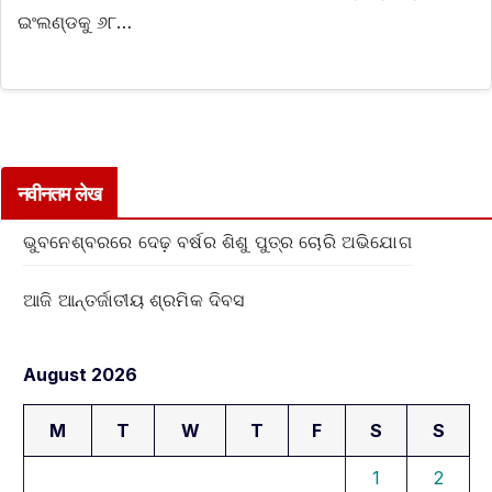
ଇଂଲଣ୍ଡକୁ ୬୮…
नवीनतम लेख
ଭୁବନେଶ୍ବରରେ ଦେଢ଼ ବର୍ଷର ଶିଶୁ ପୁତ୍ର ଚୋରି ଅଭିଯୋଗ
ଆଜି ଆନ୍ତର୍ଜାତୀୟ ଶ୍ରମିକ ଦିବସ
August 2026
M
T
W
T
F
S
S
1
2