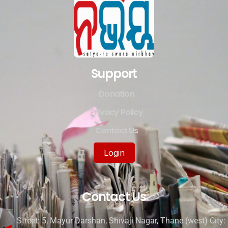
Support
Donation
Privacy Policy
Contact Us
Login
Contact Us
Street: 5, Mayur Darshan, Shivaji Nagar, Thane (west) City: