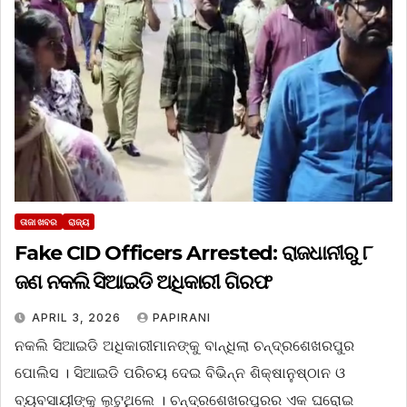
ତାଜା ଖବର
ରାଜ୍ୟ
Fake CID Officers Arrested: ରାଜଧାନୀରୁ ୮
ଜଣ ନକଲି ସିଆଇଡି ଅଧିକାରୀ ଗିରଫ
APRIL 3, 2026
PAPIRANI
ନକଲି ସିଆଇଡି ଅଧିକାରୀମାନଙ୍କୁ ବାନ୍ଧିଲା ଚନ୍ଦ୍ରଶେଖରପୁର
ପୋଲିସ । ସିଆଇଡି ପରିଚୟ ଦେଇ ବିଭିନ୍ନ ଶିକ୍ଷାନୁଷ୍ଠାନ ଓ
ବ୍ୟବସାୟୀଙ୍କୁ ଲୁଟୁଥିଲେ । ଚନ୍ଦ୍ରଶେଖରପୁରର ଏକ ଘରୋଇ