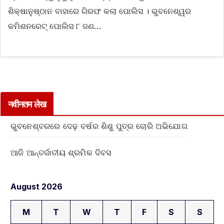
ଶିକ୍ଷାନୁଷ୍ଠାନ ବାହାରେ ଗିରଫ କଲା ପୋଲିସ । ଭୁବନେଶ୍ୱର
କମିଶନରେଟ୍ ପୋଲିସ ୮ ଜଣ…
नवीनतम लेख
ଭୁବନେଶ୍ବରରେ ଦେଢ଼ ବର୍ଷର ଶିଶୁ ପୁତ୍ର ଚୋରି ଅଭିଯୋଗ
ଆଜି ଆନ୍ତର୍ଜାତୀୟ ଶ୍ରମିକ ଦିବସ
August 2026
M
T
W
T
F
S
S