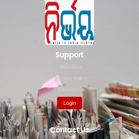
Support
Donation
Privacy Policy
Contact Us
Login
Contact Us