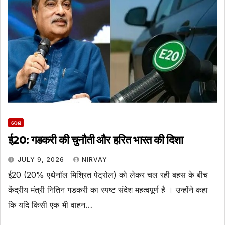
ଦେଶ
ई20: गडकरी की चुनौती और हरित भारत की दिशा
JULY 9, 2026
NIRVAY
ई20 (20% एथेनॉल मिश्रित पेट्रोल) को लेकर चल रही बहस के बीच
केंद्रीय मंत्री नितिन गडकरी का स्पष्ट संदेश महत्वपूर्ण है । उन्होंने कहा
कि यदि किसी एक भी वाहन…