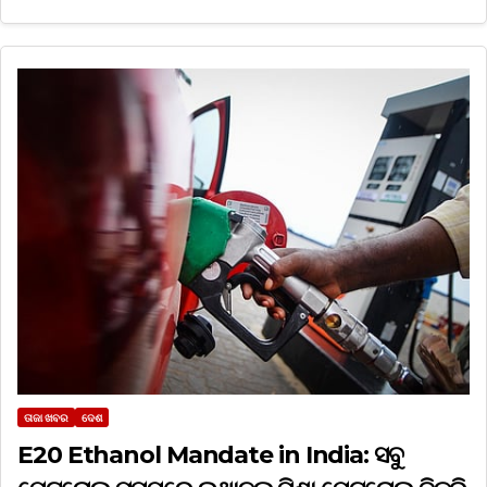
ତାଜା ଖବର
ଦେଶ
E20 Ethanol Mandate in India: ସବୁ