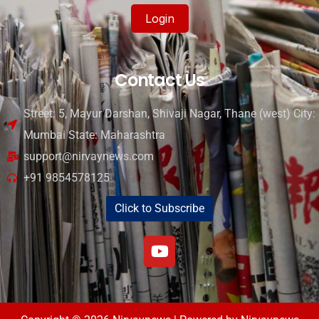
Login
Contact Us
Street: 5, Mayur Darshan, Shivaji Nagar, Thane (west) City:
Mumbai State: Maharashtra
support@nirvaynews.com
+91 9854578125
Click to Subscribe