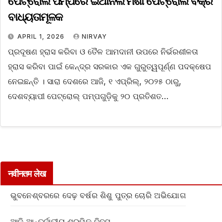
ପେଟ୍ରୋଲ ପମ୍ପରେ ଇଥାନଲ ମିଶା ପେଟ୍ରୋଲ ବିକ୍ରି
ବାଧ୍ୟତାମୂଳକ
APRIL 1, 2026
NIRVAY
ପ୍ରଦୂଷଣ ହ୍ରାସ କରିବା ଓ ତୈଳ ଆମଦାନୀ ଉପରେ ନିର୍ଭରଶୀଳତା
ହ୍ରାସ କରିବା ପାଇଁ କେନ୍ଦ୍ର ସରକାର ଏକ ଗୁରୁତ୍ୱପୂର୍ଣ୍ଣ ପଦକ୍ଷେପ
ନେଇଛନ୍ତି । ସାରା ଦେଶରେ ଆଜି, ୧ ଏପ୍ରିଲ୍, ୨୦୨୫ ଠାରୁ,
ଦେଶବ୍ୟାପୀ ପେଟ୍ରୋଲ୍ ପମ୍ପଗୁଡ଼ିକୁ ୨୦ ପ୍ରତିଶତ…
नवीनतम लेख
ଭୁବନେଶ୍ବରରେ ଦେଢ଼ ବର୍ଷର ଶିଶୁ ପୁତ୍ର ଚୋରି ଅଭିଯୋଗ
ଆଜି ଆନ୍ତର୍ଜାତୀୟ ଶ୍ରମିକ ଦିବସ