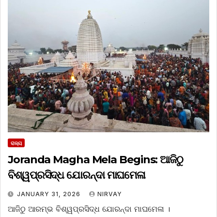
ରାଜ୍ୟ
Joranda Magha Mela Begins: ଆଜିଠୁ
ବିଶ୍ୱପ୍ରସିଦ୍ଧ ଯୋରନ୍ଦା ମାଘମେଳା
JANUARY 31, 2026
NIRVAY
ଆଜିଠୁ ଆରମ୍ଭ ବିଶ୍ୱପ୍ରସିଦ୍ଧ ଯୋରନ୍ଦା ମାଘମେଳା ।