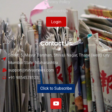
Privacy Policy
Contact Us
Login
Contact Us
Street: 5, Mayur Darshan, Shivaji Nagar, Thane (west) City:
Mumbai State: Maharashtra
support@nirvaynews.com
+91 9854578125
Click to Subscribe