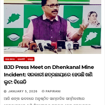
ତାଜା ଖବର
ରାଜନୀତି
ରାଜ୍ୟ
BJD Press Meet on Dhenkanal Mine
Incident: ସରକାରୀ ଛତ୍ରଛାୟାରେ ହେଉଛି ଖଣି
ଲୁଟ: ବିଜେଡି
JANUARY 5, 2026
PAPIRANI
ଆଜି ଶଙ୍ଖ ଭବନରେ ଅନୁଷ୍ଠିତ ସାମ୍ବାଦିକ ସମ୍ମିଳନୀରେ