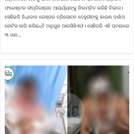
ଫରେଷ୍ଟର ଦୀପ୍ତିରଞ୍ଜନ ଆଚାର୍ଯ୍ୟଙ୍କୁ ନିଲମ୍ବିତ କରିଛି ବିଭାଗ।
ସେହିଭଳି ହିନ୍ଦୋଳ ରେଞ୍ଜର ତ୍ରିଲୋଚନ ଦେହୁରୀଙ୍କୁ କାରଣ ଦର୍ଶାଅ
ନୋଟିସ ଜାରି କରିଛନ୍ତି ଅନୁଗୁଳ ଆରସିସିଏଫ। ସେହିପରି ଏହି ଘଟଣାରେ
୩ ଜଣ…