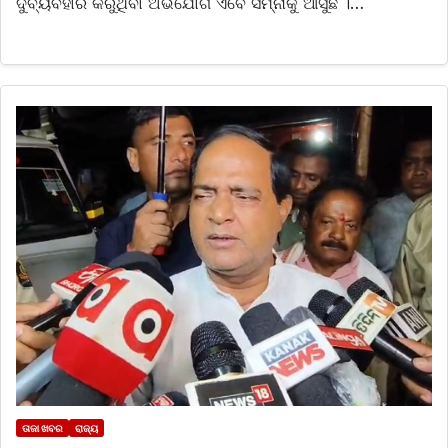
ଦୁର୍ବ୍ୟବହାର କରୁଥିବା ଅଭିଯୋଗ ଏବେ ସମ୍ନାକୁ ଆସୁଛି ।…
ତାଜା ଖବର
ରାଜ୍ୟ