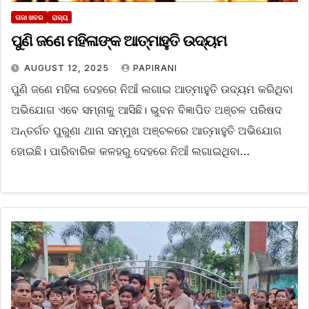
ତାଜା ଖବର
ରାଜ୍ୟ
ପୁଣି ଜଣେ ମହିଳାଙ୍କ ଆତ୍ମାହୁତି ଉଦ୍ୟମ
AUGUST 12, 2025
PAPIRANI
ପୁଣି ଜଣେ ମହିଳା ଦେହରେ ନିଆଁ ଲଗାଇ ଆତ୍ମାହୁତି ଉଦ୍ୟମ କରିଥିବା
ଅଭିଯୋଗ ଏବେ ସମ୍ନାକୁ ଆସିଛି। ଭୁବନ ବିଜ୍ଞାପିତ ଅଞ୍ଚଳ ପରିଷଦ
ଅନ୍ତର୍ଗତ ପୁରୁଣା ଥାନା ସମ୍ମୁଖ ଅଞ୍ଚଳରେ ଆତ୍ମାହୁତି ଅଭିଯୋଗ
ହୋଇଛି। ପାରିବାରିକ କଳହରୁ ଦେହରେ ନିଆଁ ଲଗାଇଥିବା…