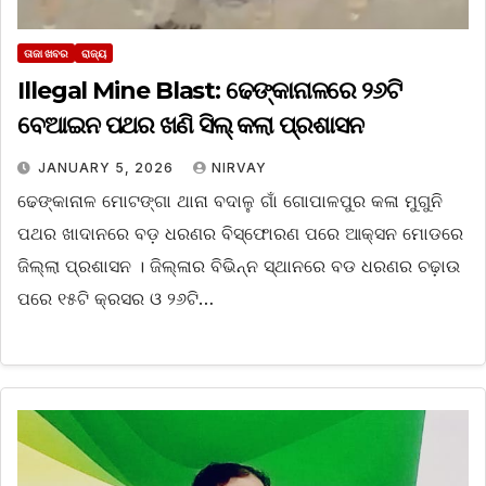
ତାଜା ଖବର
ରାଜ୍ୟ
Illegal Mine Blast: ଢେଙ୍କାନାଳରେ ୨୬ଟି
ବେଆଇନ ପଥର ଖଣି ସିଲ୍ କଲା ପ୍ରଶାସନ
JANUARY 5, 2026
NIRVAY
ଢେଙ୍କାନାଳ ମୋଟଙ୍ଗା ଥାନା ବଦାଳୁ ଗାଁ ଗୋପାଳପୁର କଳା ମୁଗୁନି
ପଥର ଖାଦାନରେ ବଡ଼ ଧରଣର ବିସ୍ଫୋରଣ ପରେ ଆକ୍ସନ ମୋଡରେ
ଜିଲ୍ଲା ପ୍ରଶାସନ । ଜିଲ୍ଳାର ବିଭିନ୍ନ ସ୍ଥାନରେ ବଡ ଧରଣର ଚଢ଼ାଉ
ପରେ ୧୫ଟି କ୍ରସର ଓ ୨୬ଟି…