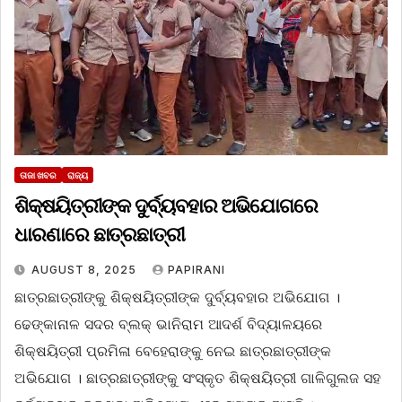
ତାଜା ଖବର
ରାଜ୍ୟ
ଶିକ୍ଷୟିତ୍ରୀଙ୍କ ଦୁର୍ବ୍ୟବହାର ଅଭିଯୋଗରେ
ଧାରଣାରେ ଛାତ୍ରଛାତ୍ରୀ
AUGUST 8, 2025
PAPIRANI
ଛାତ୍ରଛାତ୍ରୀଙ୍କୁ ଶିକ୍ଷୟିତ୍ରୀଙ୍କ ଦୁର୍ବ୍ୟବହାର ଅଭିଯୋଗ ।
ଢେଙ୍କାନାଳ ସଦର ବ୍ଲକ୍‌ ଭାନିରାମ ଆଦର୍ଶ ବିଦ୍ୟାଳୟରେ
ଶିକ୍ଷୟିତ୍ରୀ ପ୍ରମିଳା ବେହେରାଙ୍କୁ ନେଇ ଛାତ୍ରଛାତ୍ରୀଙ୍କ
ଅଭିଯୋଗ । ଛାତ୍ରଛାତ୍ରୀଙ୍କୁ ସଂସ୍କୃତ ଶିକ୍ଷୟିତ୍ରୀ ଗାଳିଗୁଲଜ ସହ