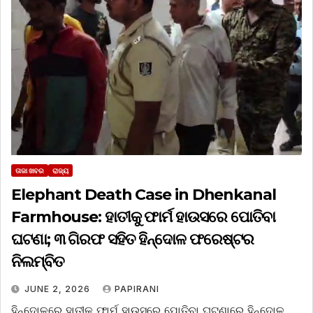
ତାଜା ଖବର
ରାଜ୍ୟ
Elephant Death Case in Dhenkanal
Farmhouse: ହାତୀକୁ ଫାର୍ମ ହାଉସରେ ପୋତିବା
ଘଟଣା; ୩ ଗିରଫ ସହିତ ହିନ୍ଦୋଳ ଫରେଷ୍ଟର
ନିଲମ୍ବିତ
JUNE 2, 2026
PAPIRANI
ହିନ୍ଦୋଳରେ ହାତୀକୁ ଫାର୍ମ ହାଉସରେ ପୋତିବା ଘଟଣାରେ ହିନ୍ଦୋଳ