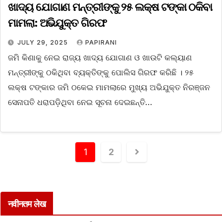
ଖାଦ୍ୟ ଯୋଗାଣ ମନ୍ତ୍ରୀଙ୍କୁ ୨୫ ଲକ୍ଷ ଟଙ୍କା ଠକିବା
ମାମଲା: ଅଭିଯୁକ୍ତ ଗିରଫ
JULY 29, 2025
PAPIRANI
ଜମି କିଣାକୁ ନେଇ ରାଜ୍ୟ ଖାଦ୍ୟ ଯୋଗାଣ ଓ ଖାଉଟି କଲ୍ୟାଣ
ମନ୍ତ୍ରୀଙ୍କୁ ଠକିଥିବା ବ୍ୟକ୍ତିଙ୍କୁ ପୋଲିସ ଗିରଫ କରିଛି । ୨୫
ଲକ୍ଷ ଟଙ୍କାର ଜମି ଠକେଇ ମାମଲାରେ ମୁଖ୍ୟ ଅଭିଯୁକ୍ତ ନିରଞ୍ଜନ
ସେନାପତି ଧରାପଡ଼ିଥିବା ନେଇ ସୂଚନା ଦେଇଛନ୍ତି…
1
2
नवीनतम लेख