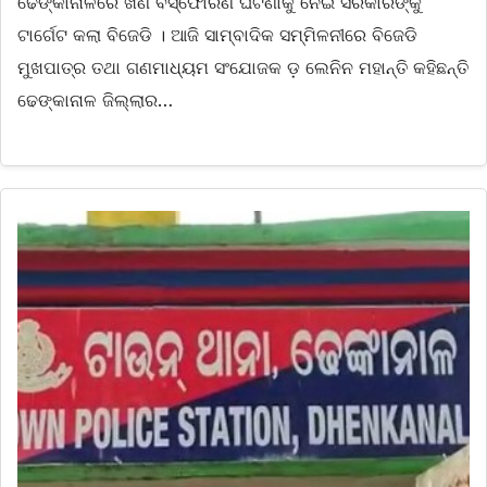
ଢେଙ୍କାନାଳରେ ଖଣି ବିସ୍ଫୋରଣ ଘଟଣାକୁ ନେଇ ସରକାରଙ୍କୁ
ଟାର୍ଗେଟ କଲା ବିଜେଡି । ଆଜି ସାମ୍ବାଦିକ ସମ୍ମିଳନୀରେ ବିଜେଡି
ମୁଖପାତ୍ର ତଥା ଗଣମାଧ୍ୟମ ସଂଯୋଜକ ଡ଼ ଲେନିନ ମହାନ୍ତି କହିଛନ୍ତି
ଢେଙ୍କାନାଳ ଜିଲ୍ଲାର…