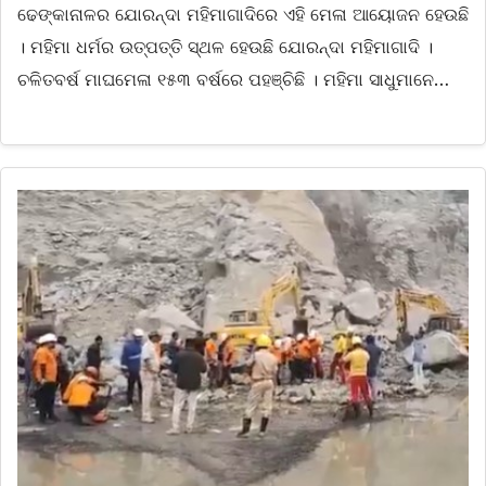
ଢେଙ୍କାନାଳର ଯୋରନ୍ଦା ମହିମାଗାଦିରେ ଏହି ମେଳା ଆୟୋଜନ ହେଉଛି
। ମହିମା ଧର୍ମର ଉତ୍ପତ୍ତି ସ୍ଥଳ ହେଉଛି ଯୋରନ୍ଦା ମହିମାଗାଦି ।
ଚଳିତବର୍ଷ ମାଘମେଳା ୧୫୩ ବର୍ଷରେ ପହଞ୍ଚିଛି । ମହିମା ସାଧୁମାନେ…