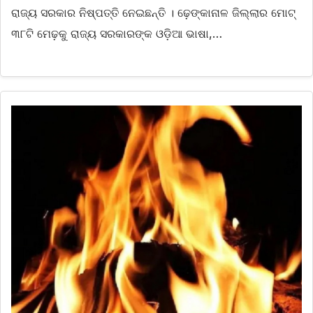
ରାଜ୍ୟ ସରକାର ନିଷ୍ପତ୍ତି ନେଇଛନ୍ତି । ଢ଼େଙ୍କାନାଳ ଜିଲ୍ଲାର ମୋଟ୍
୩୮ଟି ମେଢ଼କୁ ରାଜ୍ୟ ସରକାରଙ୍କ ଓଡ଼ିଆ ଭାଷା,…