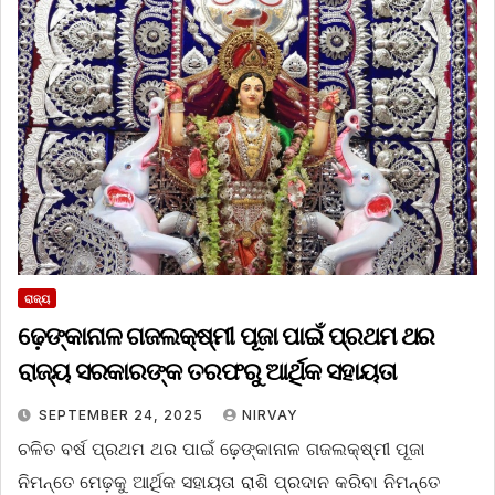
ରାଜ୍ୟ
ଢ଼େଙ୍କାନାଳ ଗଜଲକ୍ଷ୍ମୀ ପୂଜା ପାଇଁ ପ୍ରଥମ ଥର
ରାଜ୍ୟ ସରକାରଙ୍କ ତରଫରୁ ଆର୍ଥିକ ସହାୟତା
SEPTEMBER 24, 2025
NIRVAY
ଚଳିତ ବର୍ଷ ପ୍ରଥମ ଥର ପାଇଁ ଢ଼େଙ୍କାନାଳ ଗଜଲକ୍ଷ୍ମୀ ପୂଜା
ନିମନ୍ତେ ମେଢ଼କୁ ଆର୍ଥିକ ସହାୟତା ରାଶି ପ୍ରଦାନ କରିବା ନିମନ୍ତେ