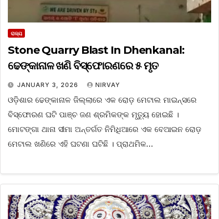
ରାଜ୍ୟ
Stone Quarry Blast In Dhenkanal:
ଢେଙ୍କାନାଳ ଖଣି ବିସ୍ଫୋରଣରେ ୫ ମୃତ
JANUARY 3, 2026
NIRVAY
ଓଡ଼ିଶାର ଢେଙ୍କାନାଳ ଜିଲ୍ଲାରେ ଏକ ରୋଡ଼ ମେଟାଲ ମାଇନ୍ସରେ
ବିସ୍ଫୋରଣ ଘଟି ପାଞ୍ଚ ଜଣ ଶ୍ରମିକଙ୍କ ମୃତ୍ୟୁ ହୋଇଛି ।
ମୋଟଙ୍ଗା ଥାନା ସୀମା ଅନ୍ତର୍ଗତ ନିମିଧିଆରେ ଏକ ବେଆଇନ ରୋଡ଼
ମେଟାଲ ଖଣିରେ ଏହି ଘଟଣା ଘଟିଛି । ପ୍ରାଥମିକ…