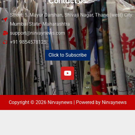
Contact Us
Street: 5, Mayur Darshan, Shivaji Nagar, Thane (west) City:
Mumbai State: Maharashtra
support@nirvaynews.com
+91 9854578125
Click to Subscribe
Copyright © 2026 Nirvaynews | Powered by Nirvaynews