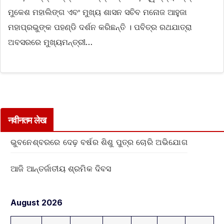
ମୁକେଶ ମହାଲିଙ୍ଗ ଏବଂ ମୁଖ୍ୟ ଶାସନ ସଚିବ ମନୋଜ ଆହୁଜା
ମହାପ୍ରଭୁଙ୍କ ପହଣ୍ଡି ଦର୍ଶନ କରିଛନ୍ତି । ପବିତ୍ର ରଥଯାତ୍ରା
ଅବସରରେ ମୁଖ୍ୟମନ୍ତ୍ରୀ…
नवीनतम लेख
ଭୁବନେଶ୍ବରରେ ଦେଢ଼ ବର୍ଷର ଶିଶୁ ପୁତ୍ର ଚୋରି ଅଭିଯୋଗ
ଆଜି ଆନ୍ତର୍ଜାତୀୟ ଶ୍ରମିକ ଦିବସ
August 2026