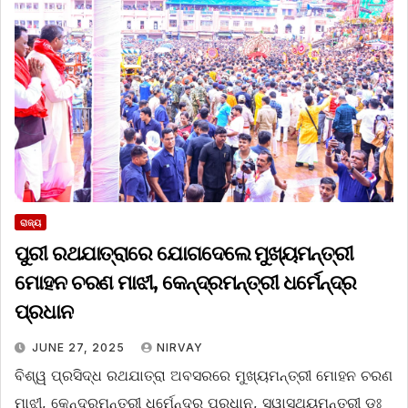
ରାଜ୍ୟ
ପୁରୀ ରଥଯାତ୍ରାରେ ଯୋଗଦେଲେ ମୁଖ୍ୟମନ୍ତ୍ରୀ
ମୋହନ ଚରଣ ମାଝୀ, କେନ୍ଦ୍ରମନ୍ତ୍ରୀ ଧର୍ମେନ୍ଦ୍ର
ପ୍ରଧାନ
JUNE 27, 2025
NIRVAY
ବିଶ୍ୱ ପ୍ରସିଦ୍ଧ ରଥଯାତ୍ରା ଅବସରରେ ମୁଖ୍ୟମନ୍ତ୍ରୀ ମୋହନ ଚରଣ
ମାଝୀ, କେନ୍ଦ୍ରମନ୍ତ୍ରୀ ଧର୍ମେନ୍ଦ୍ର ପ୍ରଧାନ, ସ୍ୱାସ୍ଥ୍ୟମନ୍ତ୍ରୀ ଡଃ