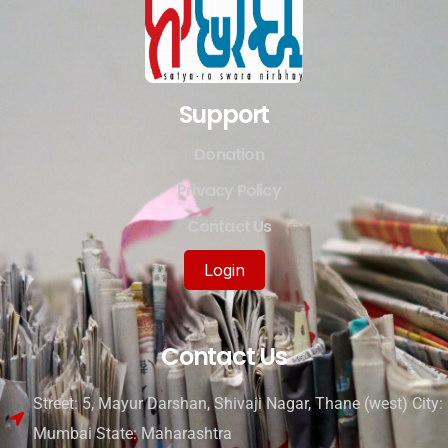
Support
Donation
Privacy Policy
Contact Us
Login
Contact Us
Street: 5, Mayur Darshan, Shivaji Nagar, Thane (west) City:
Mumbai State: Maharashtra