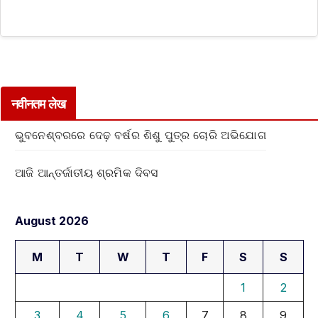
नवीनतम लेख
ଭୁବନେଶ୍ବରରେ ଦେଢ଼ ବର୍ଷର ଶିଶୁ ପୁତ୍ର ଚୋରି ଅଭିଯୋଗ
ଆଜି ଆନ୍ତର୍ଜାତୀୟ ଶ୍ରମିକ ଦିବସ
August 2026
M
T
W
T
F
S
S
1
2
3
4
5
6
7
8
9