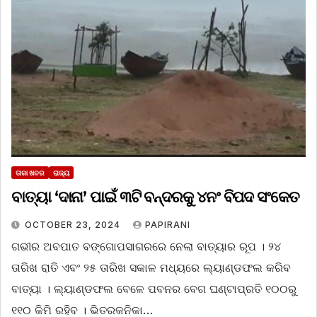
ତାଜା ଖବର
ରାଜ୍ୟ
ବାତ୍ୟା ‘ଦାନା’ ପାଇଁ ୩ଟି ବନ୍ଦରକୁ ୪ନଂ ବିପଦ ସଂକେତ
OCTOBER 23, 2024
PAPIRANI
ଗଭୀର ଅବପାତ ବଙ୍ଗୋପସାଗରରେ ନେଲା ବାତ୍ୟାର ରୂପ । ୨୪
ତାରିଖ ରାତି ଏବଂ ୨୫ ତାରିଖ ସକାଳ ମଧ୍ୟରେ ଲ୍ୟାଣ୍ଡଫଲ କରିବ
ବାତ୍ୟା । ଲ୍ୟାଣ୍ଡଫଲ ବେଳେ ପବନର ବେଗ ଘଣ୍ଟାପ୍ରତି ୧୦୦ରୁ
୧୧୦ କିମି ରହିବ । ଭିତରକନିକା…