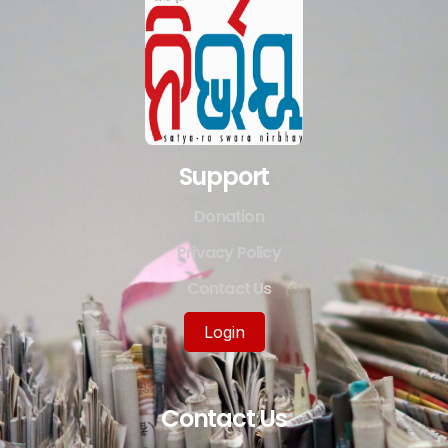
Support
Donation
Privacy Policy
Contact Us
Login
Contact Us