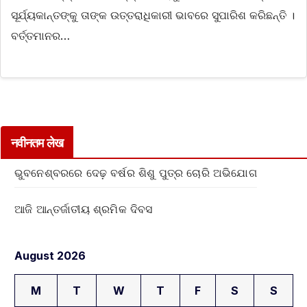
ସୂର୍ଯ୍ୟକାନ୍ତଙ୍କୁ ତାଙ୍କ ଉତ୍ତରାଧିକାରୀ ଭାବରେ ସୁପାରିଶ କରିଛନ୍ତି ।
ବର୍ତ୍ତମାନର…
नवीनतम लेख
ଭୁବନେଶ୍ବରରେ ଦେଢ଼ ବର୍ଷର ଶିଶୁ ପୁତ୍ର ଚୋରି ଅଭିଯୋଗ
ଆଜି ଆନ୍ତର୍ଜାତୀୟ ଶ୍ରମିକ ଦିବସ
August 2026
M
T
W
T
F
S
S