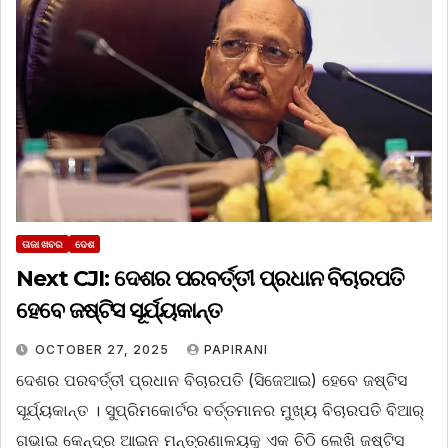
ତାଜା ଖବର
ଦେଶ
Next CJI: ଦେଶର ପରବର୍ତ୍ତୀ ପ୍ରଧାନ ବିଚାରପତି
ହେବେ ଜଷ୍ଟିସ ସୂର୍ଯ୍ୟକାନ୍ତ
OCTOBER 27, 2025
PAPIRANI
ଦେଶର ପରବର୍ତ୍ତୀ ପ୍ରଧାନ ବିଚାରପତି (ସିଜେଆଇ) ହେବେ ଜଷ୍ଟିସ
ସୂର୍ଯ୍ୟକାନ୍ତ । ସୁପ୍ରିମକୋର୍ଟର ବର୍ତ୍ତମାନର ମୁଖ୍ୟ ବିଚାରପତି ବିଆର୍
ଗଭାଇ କେନ୍ଦ୍ର ଆଇନ ମନ୍ତ୍ରଣାଳୟକୁ ଏକ ଚିଠି ଲେଖି ଜଷ୍ଟିସ