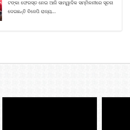
ଟଙ୍କା ଫେରସ୍ତ ନେଇ ଆଜି ସାମ୍ୱାଦିକ ସମ୍ମିଳନୀରେ ସୂଚନା
ଦେଇଛନ୍ତି ବିଜେପି ରାଜ୍ୟ…