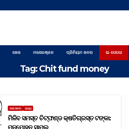
ଖେଳ
ମନୋରଞ୍ଜନ
ପ୍ରିମିୟମ ଖବର
ଇ-ପେପର
Tag:
Chit fund money
ତାଜା ଖବର
ରାଜ୍ୟ
ମିଳିବ ସମସ୍ତ ଚିଟ୍‌ଫଣ୍ଡ କ୍ଷତିଗ୍ରସ୍ତ ଟଙ୍କା:
ମନମୋହନ ସାମଲ