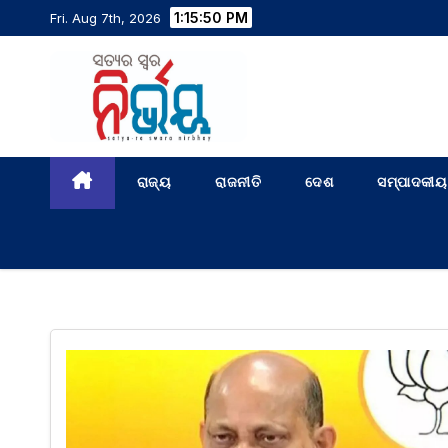
1:15:51 PM
Fri. Aug 7th, 2026
ରାଜ୍ୟ
ରାଜନୀତି
ଦେଶ
ସମ୍ପାଦକୀୟ