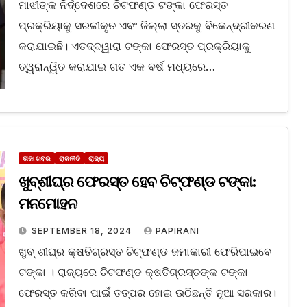
ମାଝୀଙ୍କ ନିର୍ଦ୍ଦେଶରେ ଚିଟଫଣ୍ଡ ଟଙ୍କା ଫେରସ୍ତ
ପ୍ରକ୍ରିୟାକୁ ସରଳୀକୃତ ଏବଂ ଜିଲ୍ଲା ସ୍ତରକୁ ବିକେନ୍ଦ୍ରୀକରଣ
କରାଯାଇଛି। ଏତଦ୍‌ଦ୍ୱାରା ଟଙ୍କା ଫେରସ୍ତ ପ୍ରକ୍ରିୟାକୁ
ତ୍ୱରାନ୍ୱିତ କରାଯାଇ ଗତ ଏକ ବର୍ଷ ମଧ୍ୟରେ…
ତାଜା ଖବର
ରାଜନୀତି
ରାଜ୍ୟ
ଖୁବ୍‌ଶୀଘ୍ର ଫେରସ୍ତ ହେବ ଚିଟ୍‌ଫଣ୍ଡ ଟଙ୍କା:
ମନମୋହନ
SEPTEMBER 18, 2024
PAPIRANI
ଖୁବ୍‌ ଶୀଘ୍ର କ୍ଷତିଗ୍ରସ୍ତ ଚିଟ୍‌ଫଣ୍ଡ ଜମାକାରୀ ଫେରିପାଇବେ
ଟଙ୍କା । ରାଜ୍ୟରେ ଚିଟଫଣ୍ଡ କ୍ଷତିଗ୍ରସ୍ତଙ୍କ ଟଙ୍କା
ଫେରସ୍ତ କରିବା ପାଇଁ ତତ୍ପର ହୋଇ ଉଠିଛନ୍ତି ନୂଆ ସରକାର।