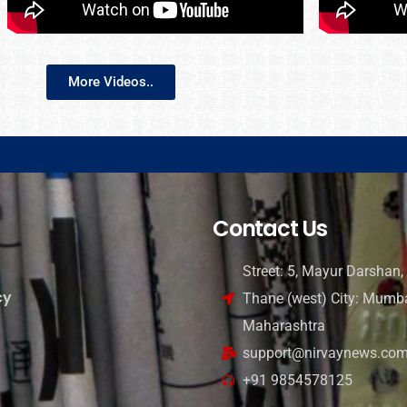
More Videos..
Contact Us
Street: 5, Mayur Darshan, 
cy
Thane (west) City: Mumba
Maharashtra
support@nirvaynews.co
+91 9854578125