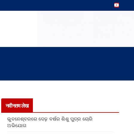
नवीनतम लेख
ଭୁବନେଶ୍ବରରେ ଦେଢ଼ ବର୍ଷର ଶିଶୁ ପୁତ୍ର ଚୋରି
ଅଭିଯୋଗ