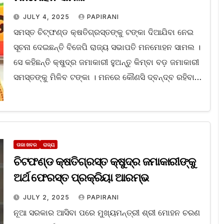
JULY 4, 2025
PAPIRANI
ସମସ୍ତ ଚିଟ୍‌ଫଣ୍ଡ କ୍ଷତିଗ୍ରସ୍ତଙ୍କୁ ଟଙ୍କା ଦିଆଯିବା ନେଇ
ସୂଚନା ଦେଇଛନ୍ତି ବିଜେପି ରାଜ୍ୟ ସଭାପତି ମନମୋହନ ସାମଲ ।
ସେ କହିଛନ୍ତି କ୍ଷୁଦ୍ର ଜମାକାରୀ ହୁଅନ୍ତୁ କିମ୍ବା ବଡ଼ ଜମାକାରୀ
ସମସ୍ତଙ୍କୁ ମିଳିବ ଟଙ୍କା । ମନରେ କୌଣସି ଦ୍ବନ୍ଦ୍ବ ରହିବା…
ତାଜା ଖବର
ରାଜ୍ୟ
ଚିଟଫଣ୍ଡ କ୍ଷତିଗ୍ରସ୍ତ କ୍ଷୁଦ୍ର ଜମାକାରୀଙ୍କୁ
ଅର୍ଥ ଫେରସ୍ତ ପ୍ରକ୍ରିୟା ଆରମ୍ଭ
JULY 2, 2025
PAPIRANI
ନୂଆ ସରକାର ଆସିବା ପରେ ମୁଖ୍ୟମନ୍ତ୍ରୀ ଶ୍ରୀ ମୋହନ ଚରଣ