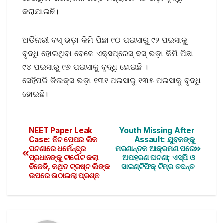
କରାଯାଇଛି।
ଅର୍ଡିନାରୀ ବସ୍‌ ଭଡ଼ା କିମି ପିଛା ୯୦ ପଇସାରୁ ୯୨ ପଇସାକୁ
ବୃଦ୍ଧି ହୋଇଥିବା ବେଳେ ଏକ୍ସପ୍ରେସ୍‌ ବସ୍‌ ଭଡ଼ା କିମି ପିଛା
୯୪ ପଇସାରୁ ୯୬ ପଇସାକୁ ବୃଦ୍ଧି ହୋଇଛି ।
ସେହିପରି ଡିଲକ୍ସ ଭଡ଼ା ୧୩୧ ପଇସାରୁ ୧୩୫ ପଇସାକୁ ବୃଦ୍ଧି
ହୋଇଛି।
NEET Paper Leak
Youth Missing After
Case: ନିଟ ପେପର ଲିକ
Assault: ଯୁବକଙ୍କୁ
ଘଟଣାରେ ଧର୍ମେନ୍ଦ୍ର
ମରଣାନ୍ତକ ଆକ୍ରମଣ ପରେ
ପ୍ରଧାନଙ୍କୁ ଟାର୍ଗେଟ କଲା
ଅପହରଣ ଘଟଣା; ଏସ୍‌ପି ଓ
ବିଜେଡି, କଥିତ ଟ୍ରଷ୍ଟ ଲିଙ୍କ
ସାଇଣ୍ଟିଫିକ୍ ଟିମ୍‌ର ତଦନ୍ତ
ଉପରେ ଉଠାଇଲା ପ୍ରଶ୍ନ