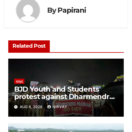
By
Papirani
Related Post
ରାଜ୍ୟ
BJD Youth and Students
protest against Dharmendra
Pradhan
AUG 6, 2026
NIRVAY