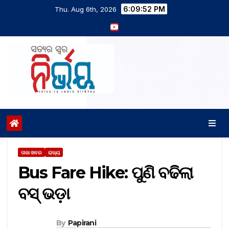
6:09:53 PM
Thu. Aug 6th, 2026
ତାଜା ଖବର
ରାଜ୍ୟ
Bus Fare Hike: ପୁଣି ବଢିଲା
ବସ୍‌ ଭଡ଼ା
By
Papirani