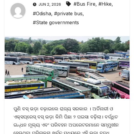
#Bus Fire
,
#Hike
,
JUN 2, 2026
#Odisha
,
#private bus
,
#State governments
ପୁଣି ବସ୍‌ ଭଡ଼ା ବଢ଼ାଇଲେ ରାଜ୍ୟ ସରକାର । ଅର୍ଡିନାରୀ ଓ
ଏକ୍ସପ୍ରେସ୍‌ ବସ୍‌ ଭଡ଼ା କିମି ପିଛା ୨ ପଇସା ବଢ଼ିଲା। ବର୍ଦ୍ଧିତ
ଇନ୍ଧନ ମୂଲ୍ୟ ଏବଂ ପରିବହନ ଅପରେଟରମାନେ ସମ୍ମୁଖୀନ
ହେଉଥିବା ପରିଚାଳନା ଖର୍ଚ୍ଚ ମଧ୍ୟରେ ଏହି ଭଡ଼ା ବୃଦ୍ଧି