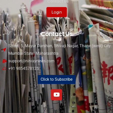
Contact Us
Login
Contact Us
Street: 5, Mayur Darshan, Shivaji Nagar, Thane (west) City:
Mumbai State: Maharashtra
support@nirvaynews.com
+91 9854578125
Click to Subscribe