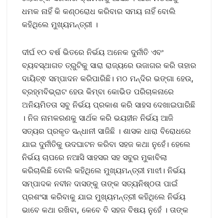
ଧମକ ନାହିଁ କି କଣ୍ଠରୋଧ କରିବାର ସମୟ ନାହିଁ ବୋଲି
କହିଥିଲେ ମୁଖ୍ୟମନ୍ତ୍ରୀ ।
ଦୀର୍ଘ ୧୦ ବର୍ଷ ଭିତରେ ନିର୍ଭୟ ଅନେକ ଦୁର୍ନୀତି ଏବଂ
ବ୍ୟବସ୍ଥାଗତ ତ୍ରୁଟିକୁ ସାରା ରାଜ୍ୟରେ ଉଜାଗର କରି ତାହାର
ଦାୟିତ୍ଵ ସମ୍ପାଦନ କରିପାରିଛି। ମଠ ମନ୍ଦିର ଭଙ୍ଗା ହେଉ,
ବ୍ରହ୍ମବିଭ୍ରାଟ ହେଉ କିମ୍ବା କୋଭିଡ ପରିଚାଳନାରେ
ଅନିୟମିତତା ସବୁ ନିର୍ଭୟ ପ୍ରକାଶ କରି ସାହସ ଦେଖାଇପାରିଛି
। ନିଜ ନାମକରଣକୁ ସାର୍ଥକ କରି ଭୟହୀନ ନିର୍ଭୟ ଆଜି
ସତ୍ୟର ପ୍ରକୃତ ସନ୍ଧାନୀ ସାଜିଛି । ଶାସକ ଧାରା ବିରୋଧରେ
ଯାଇ ଦୁର୍ନୀତିକୁ ଉଦଘାଟନ କରିବା ସହଜ କଥା ନୁହେଁ। ହେଲେ
ନିର୍ଭୟ ଚାପରେ ନଆସି ସାହସର ସହ ସବୁର ମୁକାବିଲା
କରିଚାଲିଛି ବୋଲି କହିଥିଲେ ମୁଖ୍ୟମନ୍ତ୍ରୀ ମାଝୀ। ନିର୍ଭୟ
ସମ୍ପାଦକ ନବୀନ ଦାସଙ୍କୁ ତାଙ୍କ ସତ୍ୟନିଷ୍ଠତା ପାଇଁ
ପ୍ରଶଂସା କରିବାକୁ ଯାଇ ମୁଖ୍ୟମନ୍ତ୍ରୀ କହିଥିଲେ ନିର୍ଭୟ
ଭାବେ କଥା ରଖିବା, କେବେ ବି ସହଜ ବିଷୟ ନୁହେଁ । ତାଙ୍କ