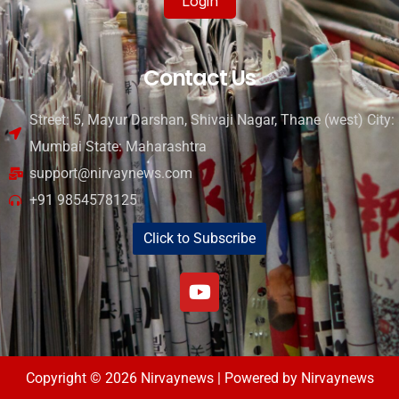
Login
Contact Us
Street: 5, Mayur Darshan, Shivaji Nagar, Thane (west) City:
Mumbai State: Maharashtra
support@nirvaynews.com
+91 9854578125
Click to Subscribe
Copyright © 2026 Nirvaynews | Powered by Nirvaynews