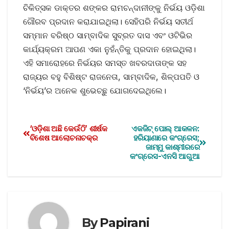
ଚିକିତ୍ସକ ଡାକ୍ତର ଶଙ୍କର ରାମଚନ୍ଦାନୀଙ୍କୁ ନିର୍ଭୟ ଓଡ଼ିଶା
ଗୌରବ ପ୍ରଦାନ କରାଯାଇଥିଲା। ସେହିପରି ନିର୍ଭୟ ସତୀର୍ଥ
ସମ୍ମାନ ବରିଷ୍ଠ ସାମ୍ବାଦିକ ସୁବ୍ରତ ଦାସ ଏବଂ ଓଟିଭିର
କାର୍ଯ୍ୟକ୍ରମ ଆପଣ ଏକା ନୁହଁନ୍ତିକୁ ପ୍ରଦାନ ହୋଇଥିଲା।
ଏହି ସମାରୋହରେ ନିର୍ଭୟର ସମସ୍ତ ଖବରଦାତାଙ୍କ ସହ
ରାଜ୍ୟର ବହୁ ବିଶିଷ୍ଟ ରାଜନେତା, ସାମ୍ବାଦିକ, ଶିଳ୍ପପତି ଓ
‘ନିର୍ଭୟ’ର ଅନେକ ଶୁଭେଚ୍ଛୁ ଯୋଗଦେଇଥିଲେ।
‘ଓଡ଼ିଶା ଅଛି କେଉଁଠି’ ଶୀର୍ଷକ
ଏକଜିଟ୍ ପୋଲ୍ ଆକଳନ:
ବିଶେଷ ଆଲୋଚନାଚକ୍ର
ହରିୟାଣାରେ କଂଗ୍ରେସ;
ଜାମ୍ମୁ କାଶ୍ମୀରରେ
କଂଗ୍ରେସ-ଏନସି ଆଗୁଆ
By
Papirani