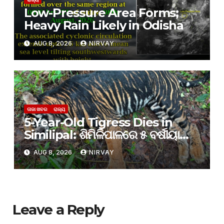
Low-Pressure Area Forms;
Heavy Rain Likely in Odisha
AUG 8, 2026
NIRVAY
ତାଜା ଖବର
ରାଜ୍ୟ
5-Year-Old Tigress Dies in
Similipal: ଶିମିଳିପାଳରେ ୫ ବର୍ଷୀୟା
ବାଘୁଣୀର ମୃତ୍ୟୁ, କାରଣ ଅସ୍ପଷ୍ଟ
AUG 8, 2026
NIRVAY
Leave a Reply