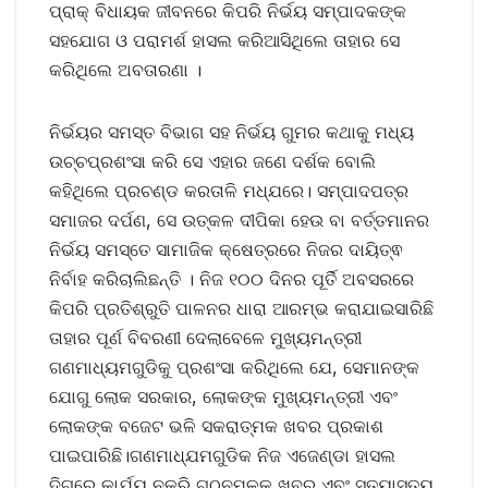
ପ୍ରାକ୍ ବିଧାୟକ ଜୀବନରେ କିପରି ନିର୍ଭୟ ସମ୍ପାଦକଙ୍କ
ସ‌ହଯୋଗ ଓ ପରାମର୍ଶ ହାସଲ କରିଆସିଥିଲେ ତାହାର ସେ
କରିଥିଲେ ଅବତାରଣା ।
ନିର୍ଭୟର ସମସ୍ତ ବିଭାଗ ସହ ନିର୍ଭୟ ଗୁମର କଥାକୁ ମଧ୍ୟ
ଉଚ୍ଚପ୍ରଶଂସା କରି ସେ ଏହାର ଜଣେ ଦର୍ଶକ ବୋଲି
କହିଥିଲେ ପ୍ରଚଣ୍ଡ କରତାଳି ମଧ୍ଯରେ। ସମ୍ପାଦପତ୍ର
ସମାଜର ଦର୍ପଣ, ସେ ଉତ୍କଳ ଦୀପିକା ହେଉ ବା ବର୍ତ୍ତମାନର
ନିର୍ଭୟ ସମସ୍ତେ ସାମାଜିକ କ୍ଷେତ୍ରରେ ନିଜର ଦାୟିତ୍ଵ
ନିର୍ବାହ କରିଚାଲିଛନ୍ତି । ନିଜ ୧୦୦ ଦିନର ପୂର୍ତି ଅବସରରେ
କିପରି ପ୍ରତିଶ୍ରୁତି ପାଳନର ଧାରା ଆରମ୍ଭ କରାଯାଇସାରିଛି
ତାହାର ପୂର୍ଣ ବିବରଣୀ ଦେଲାବେଳେ ମୁଖ୍ୟମନ୍ତ୍ରୀ
ଗଣମାଧ୍ୟମଗୁଡିକୁ ପ୍ରଶଂସା କରିଥିଲେ ଯେ, ସେମାନଙ୍କ
ଯୋଗୁ ଲୋକ ସରକାର, ଲୋକଙ୍କ ମୁଖ୍ୟମନ୍ତ୍ରୀ ଏବଂ
ଲୋକଙ୍କ ବଜେଟ ଭଳି ସକରାତ୍ମକ ଖବର ପ୍ରକାଶ
ପାଇପାରିଛି।ଗଣମାଧ୍ଯମଗୁଡିକ ନିଜ ଏଜେଣ୍ଡା ହାସଲ
ଦିଗରେ କାର୍ଯ୍ୟ ନକରି ଗଠନମୂଳକ ଖବର ଏବଂ ସତ୍ୟାସତ୍ୟ