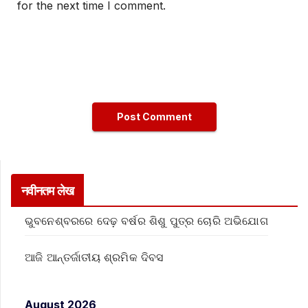
for the next time I comment.
नवीनतम लेख
ଭୁବନେଶ୍ବରରେ ଦେଢ଼ ବର୍ଷର ଶିଶୁ ପୁତ୍ର ଚୋରି ଅଭିଯୋଗ
ଆଜି ଆନ୍ତର୍ଜାତୀୟ ଶ୍ରମିକ ଦିବସ
August 2026