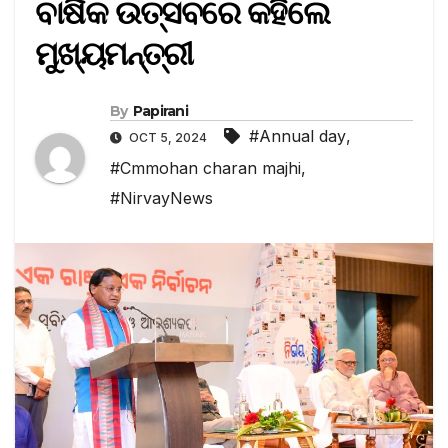
ବାର୍ଷିକ ଉତ୍ସବରେ କହିଲେ
ମୁଖ୍ୟମନ୍ତ୍ରୀ
By
Papirani
#Annual day
,
OCT 5, 2024
#Cmmohan charan majhi
,
#NirvayNews