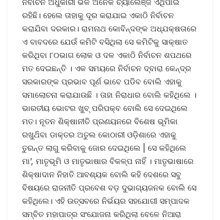
ନିର୍ବାଚନ ଅଧୁକାରୀ ଭଳି ଅନେକ ଚ୍ୟାଲେଞ୍ଜ ଏଥିପାଇଁ
ରହିଛି। ହେଲେ ତାହାକୁ ଦୂର କରାଯାଇ ଏକାଠି ନିର୍ବାଚନ
କରାଯିବା ଦରକାର। ରାମନାଥ କୋବିନ୍ଦଙ୍କ ଅଧ୍ଯକ୍ଷତାରେ
ଏ ବାବଦରେ ଯେଉଁ କମିଟି ବସିଥିଲା ସେ କମିଟିକୁ ସାକ୍ଷାତ
କରିଥିବା ୮୦ଭାଗ ଲୋକ ଓ ଦଳ ଏକାଠି ନିର୍ବାଚନ ଶପଥରେ
ମତ ଦେଇଛନ୍ତି । ଏକ ସମୟରେ ନିର୍ବାଚନ ଦ୍ବାରା କେନ୍ଦ୍ର
ସରକାରଙ୍କ ପ୍ରଭାବ ପୂର୍ଣ ଭାବେ ପଡିବ ବୋଲି ଏହାକୁ
ସମାଲୋଚନା କରାଯାଉଛି । ତାହା ନିରାଧାର ବୋଲି କହିଥିଲେ ।
ଭାରତୀୟ ଭୋଟର ଖୁବ୍ ପରିପକ୍ବ ବୋଲି ସେ ଦେଇଥିଲେ
ମତ। ନୂତନ ଶିକ୍ଷାନୀତି ପ୍ରଣୟନରେ ବିଶେଷ ଭୂମିକା
ରଖୁଥ‌ିବା ଡାକ୍ତର ଅତୁଲ କୋଠାରୀ ଓଡ଼ିଶାରେ ଏହାକୁ
ତୁରନ୍ତ ଲାଗୁ କରିବାକୁ ଜୋର ଦେଇଥିଲେ | ସେ କହିଥିଲେ
ମା’, ମାତୃଭୂମି ଓ ମାତୃଭାଷାର ବିକଳ୍ପ ନାହିଁ । ମାତୃଭାଷାରେ
ଶିକ୍ଷାଦାନ ନିହାତି ଆବଶ୍ୟକ ବୋଲି କହି ଦେଶରେ ସବୁ
ବିଷୟରେ ରାଜନୀତି ପ୍ରବେଶ ବଡ଼ ଦୁଭାଗ୍ୟଜନକ ବୋଲି ସେ
କହିଥିଲେ। ଏହି ଉତ୍ସବରେ ନିର୍ଭୟର ସହଯୋଗୀ ସମ୍ପାଦକ
ସମ୍ବିତ ମହାପାତ୍ର ସଂଯୋଜନା କରିଥିଲା ବେଳେ ନିଆରା