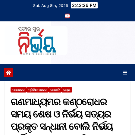
2:42:26 PM
Sat. Aug 8th, 2026
ତାଜା ଖବର
ପ୍ରିମିୟମ ଖବର
ରାଜନୀତି
ରାଜ୍ୟ
ଗଣମାଧ୍ୟମର କଣ୍ଠରୋଧର
ସମୟ ଶେଷ ଓ ନିର୍ଭୟ ସତ୍ୟର
ପ୍ରକୃତ ସନ୍ଧାନୀ ବୋଲି ନିର୍ଭୟ