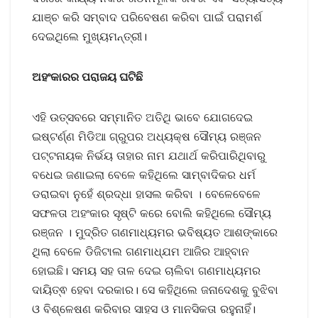
ଯାଞ୍ଚ କରି ସମ୍ବାଦ ପରିବେଷଣ କରିବା ପାଇଁ ପରାମର୍ଶ
ଦେଇଥିଲେ ମୁଖ୍ୟମନ୍ତ୍ରୀ।
ଅହଂକାରର ପରାଜୟ ଘଟିଛି
ଏହି ଉତ୍ସବରେ ସମ୍ମାନିତ ଅତିଥି ଭାବେ ଯୋଗଦେଇ
ଇଷ୍ଟର୍ଣ୍ଣ ମିଡିଆ ଗ୍ରୁପର ଅଧ୍ୟକ୍ଷ ସୌମ୍ୟ ରଞ୍ଜନ
ପଟ୍ଟନାୟକ ନିର୍ଭୟ ତାହାର ନାମ ଯଥାର୍ଥ କରିପାରିଥିବାରୁ
ବଧେଇ ଜଣାଇଲା ବେଳେ କହିଥିଲେ ସାମ୍ବାଦିକର ଧର୍ମ
ଡରାଇବା ନୁହେଁ ଶ୍ରଦ୍ଧା ହାସଲ କରିବା । ବେଳେବେଳେ
ସଫଳତା ଅହଂକାର ସୃଷ୍ଟି କରେ ବୋଲି କହିଥିଲେ ସୌମ୍ୟ
ରଞ୍ଜନ । ମୁଦ୍ରିତ ଗଣମାଧ୍ୟମର ଭବିଷ୍ୟତ ଆଶଙ୍କାରେ
ଥିଲା ବେଳେ ଡିଜିଟାଲ ଗଣମାଧ୍ଯମ ଆଜିର ଆହ୍ବାନ
ହୋଇଛି। ସମୟ ସହ ତାଳ ଦେଇ ଚାଲିବା ଗଣମାଧ୍ୟମର
ଦାୟିତ୍ଵ ହେବା ଦରକାର। ସେ କହିଥିଲେ ଜନାଦେଶକୁ ବୁଝିବା
ଓ ବିଶ୍ଳେଷଣ କରିବାର ସାହସ ଓ ମାନସିକତା ରହୁନାହିଁ।