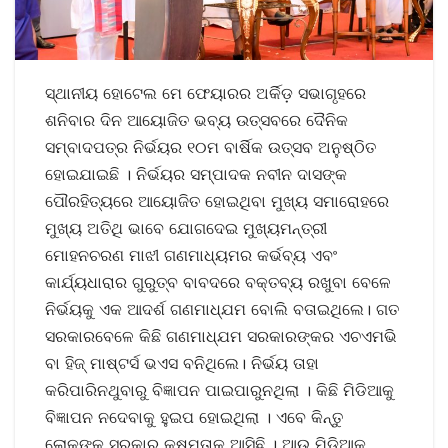
ସ୍ଥାନୀୟ ହୋଟେଲ ମେ ଫେୟାରର ଅର୍କିଡ଼ ସଭାଗୃହରେ
ଶନିବାର ଦିନ ଆୟୋଜିତ ଭବ୍ୟ ଉତ୍ସବରେ ଦୈନିକ
ସମ୍ବାଦପତ୍ର ନିର୍ଭୟର ୧୦ମ ବାର୍ଷିକ ଉତ୍ସବ ଅନୁଷ୍ଠିତ
ହୋଇଯାଇଛି । ନିର୍ଭୟର ସମ୍ପାଦକ ନବୀନ ଦାସଙ୍କ
ପୌରହିତ୍ୟରେ ଆୟୋଜିତ ହୋଇଥିବା ମୁଖ୍ୟ ସମାରୋହରେ
ମୁଖ୍ୟ ଅତିଥି ଭାବେ ଯୋଗଦେଇ ମୁଖ୍ୟମନ୍ତ୍ରୀ
ମୋହନଚରଣ ମାଝୀ ଗଣମାଧ୍ୟମର କର୍ଭବ୍ୟ ଏବଂ
କାର୍ଯ୍ୟଧାରାର ଗୁରୁତ୍ବ ବାବଦରେ ବକ୍ତବ୍ୟ ରଖୁବା ବେଳେ
ନିର୍ଭୟକୁ ଏକ ଆଦର୍ଶ ଗଣମାଧ୍ଯମ ବୋଲି ବତାଇଥିଲେ। ଗତ
ସରକାରବେଳେ କିଛି ଗଣମାଧ୍ଯମ ସରକାରଙ୍କର ଏଚଏମଭି
ବା ହିଜ୍ ମାଷ୍ଟର୍ସ ଭଏସ ବନିଥିଲେ। ନିର୍ଭୟ ତାହା
କରିପାରିନଥୁବାରୁ ବିଜ୍ଞାପନ ପାଇପାରୁନଥିଲା । କିଛି ମିଡିଆକୁ
ବିଜ୍ଞାପନ ନଦେବାକୁ ହୁଇପ ହୋଇଥିଲା । ଏବେ କିନ୍ତୁ
ଲୋକଙ୍କ ସରକାର କ୍ଷମତାକୁ ଆସିଛି । ଆଉ ମିଡିଆକୁ