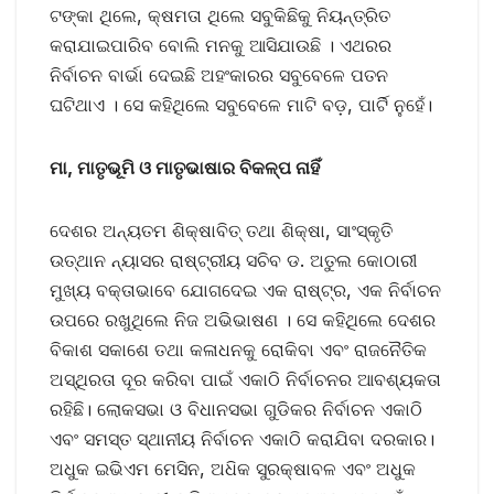
ଟଙ୍କା ଥିଲେ, କ୍ଷମତା ଥିଲେ ସବୁକିଛିକୁ ନିୟନ୍ତ୍ରିତ
କରାଯାଇପାରିବ ବୋଲି ମନକୁ ଆସିଯାଉଛି । ଏଥରର
ନିର୍ବାଚନ ବାର୍ଭା ଦେଇଛି ଅହଂକାରର ସବୁବେଳେ ପତନ
ଘଟିଥାଏ । ସେ କହିଥିଲେ ସବୁବେଳେ ମାଟି ବଡ଼, ପାର୍ଟି ନୁହେଁ।
ମା, ମାତୃଭୂମି ଓ ମାତୃଭାଷାର ବିକଳ୍ପ ନାହିଁ
ଦେଶର ଅନ୍ୟତମ ଶିକ୍ଷାବିତ୍ ତଥା ଶିକ୍ଷା, ସାଂସ୍କୃତି
ଉତ୍ଥାନ ନ୍ୟାସର ରାଷ୍ଟ୍ରୀୟ ସଚିବ ଡ. ଅତୁଲ କୋଠାରୀ
ମୁଖ୍ୟ ବକ୍ତାଭାବେ ଯୋଗଦେଇ ଏକ ରାଷ୍ଟ୍ର, ଏକ ନିର୍ବାଚନ
ଉପରେ ରଖୁଥିଲେ ନିଜ ଅଭିଭାଷଣ । ସେ କହିଥିଲେ ଦେଶର
ବିକାଶ ସକାଶେ ତଥା କଳାଧନକୁ ରୋକିବା ଏବଂ ରାଜନୈତିକ
ଅସ୍ଥିରତା ଦୂର କରିବା ପାଇଁ ଏକାଠି ନିର୍ବାଚନର ଆବଶ୍ୟକ‌ତା
ରହିଛି। ଲୋକସଭା ଓ ବିଧାନସଭା ଗୁଡିକର ନିର୍ବାଚନ ଏକାଠି
ଏବଂ ସମସ୍ତ ସ୍ଥାନୀୟ ନିର୍ବାଚନ ଏକାଠି କରାଯିବା ଦରକାର।
ଅଧୁକ ଇଭିଏମ ମେସିନ, ଅଧ‌ିକ ସୁରକ୍ଷାବଳ ଏବଂ ଅଧୁକ