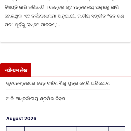
ବିଜ୍ଞପ୍ତି ଜାରି କରିଛନ୍ତି । କେନ୍ଦ୍ର ଗୃହ ମନ୍ତ୍ରାଳୟ ପକ୍ଷରୁ ଜାରି
ହୋଇଥିବା ଏହି ନିର୍ଦ୍ଦେଶାନାମା ଅନୁଯାୟୀ, ଜାତୀୟ ସଙ୍ଗୀତ “ଜନ ଗଣ
ମନ” ପୂର୍ବରୁ ‘ବନ୍ଦେ ମାତରମ୍’…
नवीनतम लेख
ଭୁବନେଶ୍ବରରେ ଦେଢ଼ ବର୍ଷର ଶିଶୁ ପୁତ୍ର ଚୋରି ଅଭିଯୋଗ
ଆଜି ଆନ୍ତର୍ଜାତୀୟ ଶ୍ରମିକ ଦିବସ
August 2026