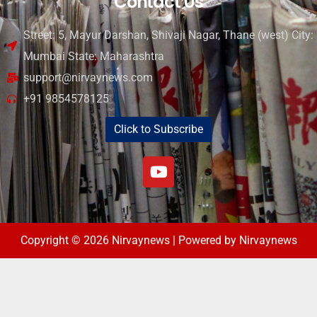
Contact Us
Street: 5, Mayur Darshan, Shivaji Nagar, Thane (west) City:
Mumbai State: Maharashtra
support@nirvaynews.com
+91 9854578125
Click to Subscribe
Copyright © 2026 Nirvaynews | Powered by Nirvaynews