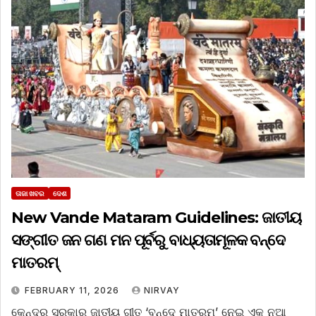
ତାଜା ଖବର
ଦେଶ
New Vande Mataram Guidelines: ଜାତୀୟ
ସଙ୍ଗୀତ ଜନ ଗଣ ମନ ପୂର୍ବରୁ ବାଧ୍ୟତାମୂଳକ ବନ୍ଦେ
ମାତରମ୍
FEBRUARY 11, 2026
NIRVAY
କେନ୍ଦ୍ର ସରକାର ଜାତୀୟ ଗୀତ ‘ବନ୍ଦେ ମାତରମ୍’ ନେଇ ଏକ ନୂଆ