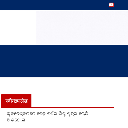
नवीनतम लेख
ଭୁବନେଶ୍ବରରେ ଦେଢ଼ ବର୍ଷର ଶିଶୁ ପୁତ୍ର ଚୋରି
ଅଭିଯୋଗ