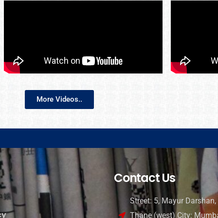
More Videos..
Contact Us
Street: 5, Mayur Darshan, 
cy
Thane (west) City: Mumba