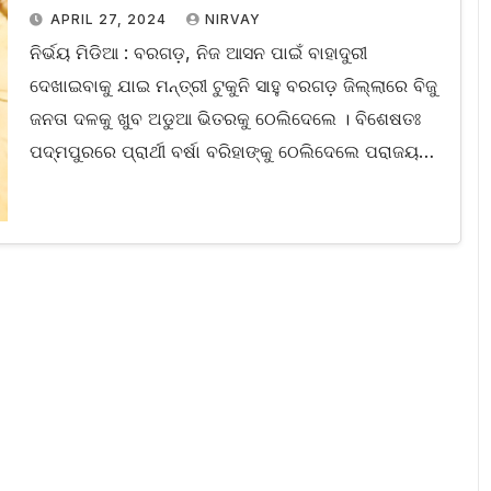
APRIL 27, 2024
NIRVAY
ନିର୍ଭୟ ମିଡିଆ : ବରଗଡ଼, ନିଜ ଆସନ ପାଇଁ ବାହାଦୁରୀ
ଦେଖାଇବାକୁ ଯାଇ ମନ୍ତ୍ରୀ ଟୁକୁନି ସାହୁ ବରଗଡ଼ ଜିଲ୍ଲାରେ ବିଜୁ
ଜନତା ଦଳକୁ ଖୁବ ଅଡୁଆ ଭିତରକୁ ଠେଲିଦେଲେ । ବିଶେଷତଃ
ପଦ୍ମପୁରରେ ପ୍ରାର୍ଥୀ ବର୍ଷା ବରିହାଙ୍କୁ ଠେଲିଦେଲେ ପରାଜୟ…