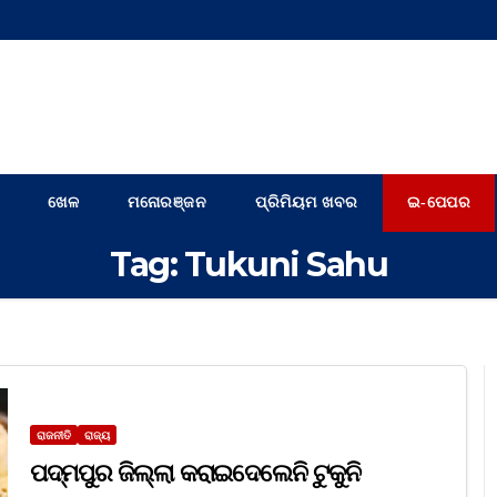
ଖେଳ
ମନୋରଞ୍ଜନ
ପ୍ରିମିୟମ ଖବର
ଇ-ପେପର
Tag:
Tukuni Sahu
ରାଜନୀତି
ରାଜ୍ୟ
ପଦ୍ମପୁର ଜିଲ୍ଲା କରାଇଦେଲେନି ଟୁକୁନି