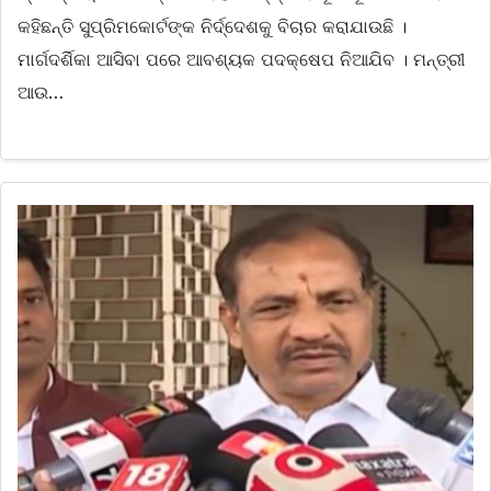
କହିଛନ୍ତି ସୁପ୍ରିମକୋର୍ଟଙ୍କ ନିର୍ଦ୍ଦେଶକୁ ବିଚାର କରାଯାଉଛି ।
ମାର୍ଗଦର୍ଶିକା ଆସିବା ପରେ ଆବଶ୍ୟକ ପଦକ୍ଷେପ ନିଆଯିବ । ମନ୍ତ୍ରୀ
ଆଉ…