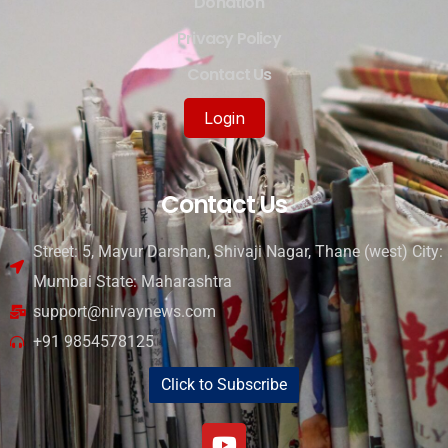
Donation
Privacy Policy
Contact Us
Login
Contact Us
Street: 5, Mayur Darshan, Shivaji Nagar, Thane (west) City:
Mumbai State: Maharashtra
support@nirvaynews.com
+91 9854578125
Click to Subscribe