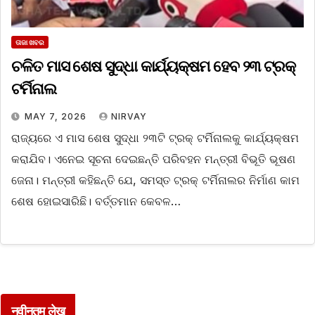
ତାଜା ଖବର
ଚଳିତ ମାସ ଶେଷ ସୁଦ୍ଧା କାର୍ଯ୍ୟକ୍ଷମ ହେବ ୨୩ ଟ୍ରକ୍‌
ଟର୍ମିନାଲ
MAY 7, 2026
NIRVAY
ରାଜ୍ୟରେ ଏ ମାସ ଶେଷ ସୁଦ୍ଧା ୨୩ଟି ଟ୍ରକ୍‌ ଟର୍ମିନାଲକୁ କାର୍ଯ୍ୟକ୍ଷମ
କରାଯିବ। ଏନେଇ ସୂଚନା ଦେଇଛନ୍ତି ପରିବହନ ମନ୍ତ୍ରୀ ବିଭୂତି ଭୂଷଣ
ଜେନା। ମନ୍ତ୍ରୀ କହିଛନ୍ତି ଯେ, ସମସ୍ତ ଟ୍ରକ୍‌ ଟର୍ମିନାଲର ନିର୍ମାଣ କାମ
ଶେଷ ହୋଇସାରିଛି। ବର୍ତ୍ତମାନ କେବଳ…
नवीनतम लेख