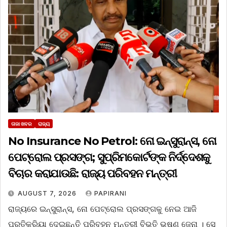
ତାଜା ଖବର
ରାଜ୍ୟ
No Insurance No Petrol: ନୋ ଇନ୍‌ସୁରାନ୍ସ, ନୋ
ପେଟ୍ରୋଲ ପ୍ରସଙ୍ଗ; ସୁପ୍ରିମକୋର୍ଟଙ୍କ ନିର୍ଦ୍ଦେଶକୁ
ବିଚାର କରାଯାଉଛି: ରାଜ୍ୟ ପରିବହନ ମନ୍ତ୍ରୀ
AUGUST 7, 2026
PAPIRANI
ରାଜ୍ୟରେ ଇନ୍‌ସୁରାନ୍ସ, ନୋ ପେଟ୍ରୋଲ ପ୍ରସଙ୍ଗକୁ ନେଇ ଆଜି
ପ୍ରତିକ୍ରିୟା ଦେଇଛନ୍ତି ପରିବହନ ମନ୍ତ୍ରୀ ବିଭୂତି ଭୂଷଣ ଜେନା । ସେ