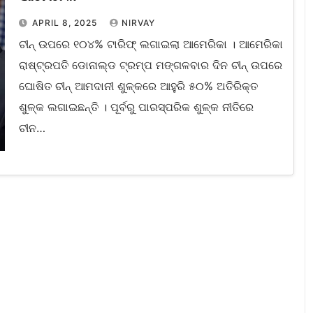
APRIL 8, 2025
NIRVAY
ଚୀନ୍ ଉପରେ ୧୦୪% ଟାରିଫ୍ ଲଗାଇଲା ଆମେରିକା । ଆମେରିକା
ରାଷ୍ଟ୍ରପତି ଡୋନାଲ୍ଡ ଟ୍ରମ୍ପ ମଙ୍ଗଳବାର ଦିନ ଚୀନ୍ ଉପରେ
ଘୋଷିତ ଚୀନ୍ ଆମଦାନୀ ଶୁଳ୍କରେ ଆହୁରି ୫୦% ଅତିରିକ୍ତ
ଶୁଳ୍କ ଲଗାଇଛନ୍ତି । ପୂର୍ବରୁ ପାରସ୍ପରିକ ଶୁଳ୍କ ନୀତିରେ
ଚୀନ…