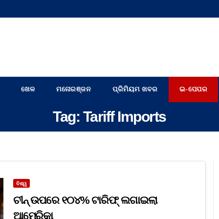
ଖେଳ
ମନୋରଞ୍ଜନ
ପ୍ରିମିୟମ ଖବର
ଇ-ପେପର
Tag:
Tariff Imports
ବିଶ୍ୱ
ଚୀନ୍ ଉପରେ ୧୦୪% ଟାରିଫ୍ ଲଗାଇଲା
ଆମେରିକା