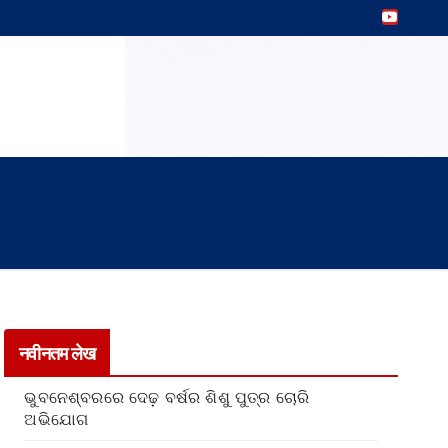
नवीनतम लेख
ଭୁବନେଶ୍ବରରେ ଦେଢ଼ ବର୍ଷର ଶିଶୁ ପୁତ୍ର ଚୋରି
ଅଭିଯୋଗ