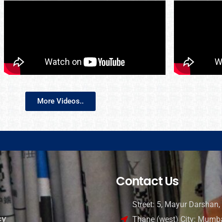
More Videos..
Contact Us
Street: 5, Mayur Darshan, 
cy
Thane (west) City: Mumba