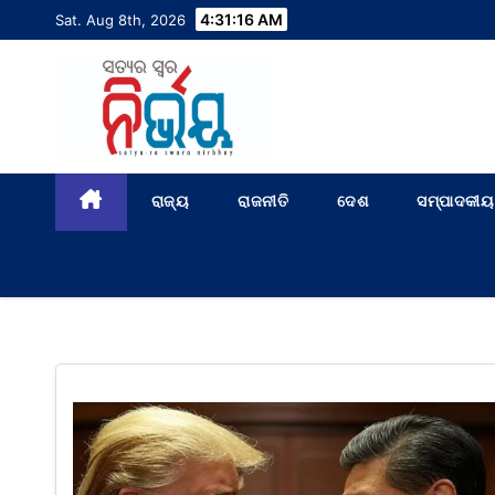
4:31:17 AM
Sat. Aug 8th, 2026
ରାଜ୍ୟ
ରାଜନୀତି
ଦେଶ
ସମ୍ପାଦକୀୟ