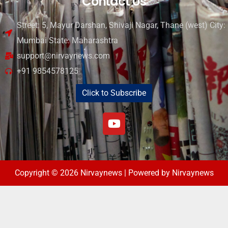
Contact Us
Street: 5, Mayur Darshan, Shivaji Nagar, Thane (west) City:
Mumbai State: Maharashtra
support@nirvaynews.com
+91 9854578125
Click to Subscribe
Copyright © 2026 Nirvaynews | Powered by Nirvaynews