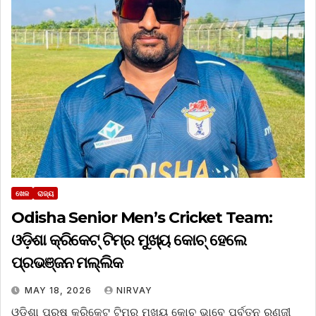
ଖେଳ
ରାଜ୍ୟ
Odisha Senior Men’s Cricket Team:
ଓଡ଼ିଶା କ୍ରିକେଟ୍‌ ଟିମ୍‌ର ମୁଖ୍ୟ କୋଚ୍ ହେଲେ
ପ୍ରଭଞ୍ଜନ ମଲ୍ଲିକ
MAY 18, 2026
NIRVAY
ଓଡ଼ିଶା ପୁରୁଷ କ୍ରିକେଟ୍‌ ଟିମ୍‌ର ମୁଖ୍ୟ କୋଚ୍‌ ଭାବେ ପୂର୍ବତନ ରଣଜୀ