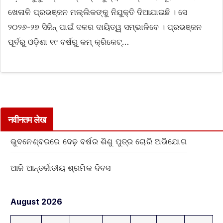
ଖେଳାଳି ପ୍ରଭଞ୍ଜନ ମଲ୍ଲିକଙ୍କୁ ନିଯୁକ୍ତି ଦିଆଯାଇଛି । ସେ
୨୦୨୬-୨୭ ସିଜିନ୍‌ ପାଇଁ ଦଳର ଦାୟିତ୍ୱ ସମ୍ଭାଳିବେ । ପ୍ରଭଞ୍ଜନ
ପୂର୍ବରୁ ଓଡ଼ିଶା ୧୯ ବର୍ଷରୁ କମ୍‌ କ୍ରିକେଟ୍‌…
नवीनतम लेख
ଭୁବନେଶ୍ବରରେ ଦେଢ଼ ବର୍ଷର ଶିଶୁ ପୁତ୍ର ଚୋରି ଅଭିଯୋଗ
ଆଜି ଆନ୍ତର୍ଜାତୀୟ ଶ୍ରମିକ ଦିବସ
August 2026