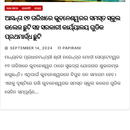
ତାଜା ଖବର
ରାଜନୀତି
ରାଜ୍ୟ
ଆସନ୍ତା ୧୭ ତାରିଖରେ ଭୁବନେଶ୍ୱରର ସମସ୍ତ ସ୍କୁଲ
କଲେଜ ଛୁଟି ସହ ସରକାରୀ କାର୍ଯ୍ୟାଳୟ ଗୁଡିକ
ପ୍ରଥମାର୍ଦ୍ଧ ଛୁଟି
SEPTEMBER 14, 2024
PAPIRANI
ମାନ୍ୟବର ପ୍ରଧାନମନ୍ତ୍ରୀ ଶ୍ରୀ ନରେନ୍ଦ୍ର ମୋଦୀ ସେପ୍ଟେମ୍ୱର
୧୭ ତାରିଖରେ ଭୁବନେଶ୍ୱର ଠାରେ ସୁଭଦ୍ରା ଯୋଜନାର ଶୁଭାରମ୍ଭ
କରୁଛନ୍ତି। ଏଥିପାଇଁ ଭୁବନେଶ୍ୱରରେ ବିପୁଳ ଜନ ସମାଗମ ହେବ।
ଏହାକୁ ଦୃଷ୍ଟିରେ ରଖି ଭୁବନେଶ୍ୱରର ସମସ୍ତ ସ୍କୁଲ କଲେଜ ଗୁଡିକ
ସେଦିନ ସମ୍ପୂର୍ଣ୍ଣ…