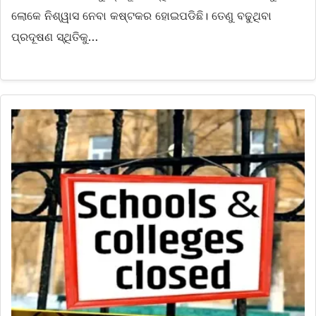
ଲୋକେ ନିଶ୍ୱାସ ନେବା କଷ୍ଟକର ହୋଇପଡିଛି। ତେଣୁ ବଢୁଥିବା
ପ୍ରଦୂଷଣ ସ୍ଥିତିକୁ…