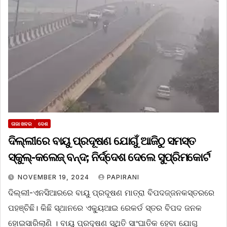
ତାଜା ଖବର
ଦେଶ
ଦିଲ୍ଲୀରେ ବାୟୁ ପ୍ରଦୂଷଣ ଯୋଗୁଁ ଆଜିଠୁ ସମସ୍ତ
ସ୍କୁଲ୍-କଲେଜ୍ ବନ୍ଦ; ନିର୍ଦ୍ଦେଶ ଦେଲେ ସୁପ୍ରିମକୋର୍ଟ
NOVEMBER 19, 2024
PAPIRANI
ଦିଲ୍ଲୀ-ଏନସିଆରରେ ବାୟୁ ପ୍ରଦୂଷଣ ମାତ୍ରା ବିପଦଜ୍ଜନକସ୍ତରରେ
ପହଞ୍ଚିଛି। କିଛି ସ୍ଥାନରେ ଏକ୍ୟୁଆଇ ରେକର୍ଡ ସ୍ତର ବିପଦ ଜନକ
ହୋଇସାରିଲାଣି । ବାୟୁ ପ୍ରଦୂଷଣ ସ୍ଥିତି ସାଂଘାତିକ ହେବା ଯୋଗୁ