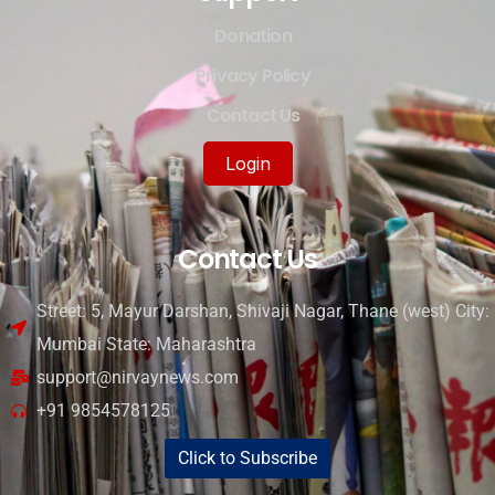
Donation
Privacy Policy
Contact Us
Login
Contact Us
Street: 5, Mayur Darshan, Shivaji Nagar, Thane (west) City:
Mumbai State: Maharashtra
support@nirvaynews.com
+91 9854578125
Click to Subscribe