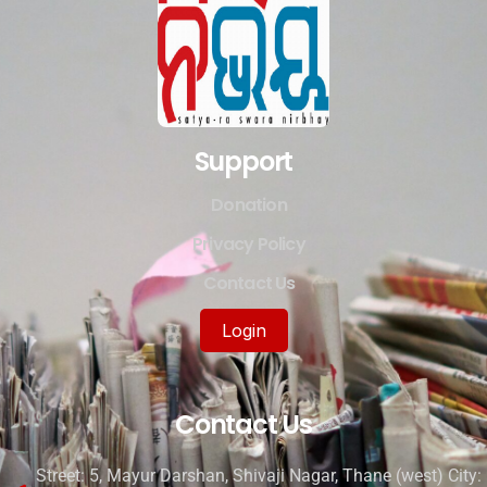
Support
Donation
Privacy Policy
Contact Us
Login
Contact Us
Street: 5, Mayur Darshan, Shivaji Nagar, Thane (west) City: