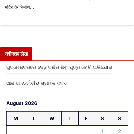
मंदिर के निर्माण…
नवीनतम लेख
ଭୁବନେଶ୍ବରରେ ଦେଢ଼ ବର୍ଷର ଶିଶୁ ପୁତ୍ର ଚୋରି ଅଭିଯୋଗ
ଆଜି ଆନ୍ତର୍ଜାତୀୟ ଶ୍ରମିକ ଦିବସ
August 2026
M
T
W
T
F
S
S
1
2