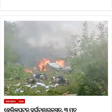
ତାଜା ଖବର
ଦେଶ
ହେଲିକପ୍ଟର ଦୁର୍ଘଟଣାଗ୍ରସ୍ତ, ୩ ମୃତ