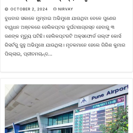
OCTOBER 2, 2024
NIRVAY
ବୁଧବାର ସକାଳେ ମୁମ୍ବାଇ ଅଭିମୁଖେ ଯାଉଥିବା ବେଳେ ପୁଣେର
ବାୱଧନ ଅଞ୍ଚଳରେ ହେଲିକପ୍ଟର ଦୁର୍ଘଟଣାଗ୍ରସ୍ତ ହେବାରୁ ୩
ଜଣଙ୍କ ମୃତ୍ୟୁ ଘଟିଛି। ହେଲିକପ୍ଟରଟି ଅକ୍ସଫୋର୍ଡ ଗଲ୍ଫ କୋର୍ସ
ରିସର୍ଟରୁ ଜୁହୁ ଅଭିମୁଖେ ଯାଉଥିଲା। ମୃତକମାନେ ହେଲେ ଗିରିଶ କୁମାର
ପିଲ୍ଲାଇ, ପ୍ରୀତମଚାନ୍ଦ…