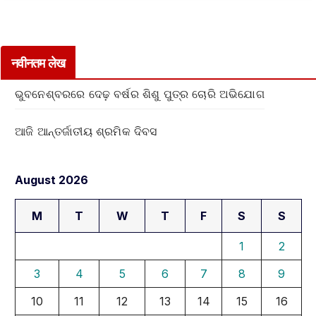
नवीनतम लेख
ଭୁବନେଶ୍ବରରେ ଦେଢ଼ ବର୍ଷର ଶିଶୁ ପୁତ୍ର ଚୋରି ଅଭିଯୋଗ
ଆଜି ଆନ୍ତର୍ଜାତୀୟ ଶ୍ରମିକ ଦିବସ
August 2026
M
T
W
T
F
S
S
1
2
3
4
5
6
7
8
9
10
11
12
13
14
15
16