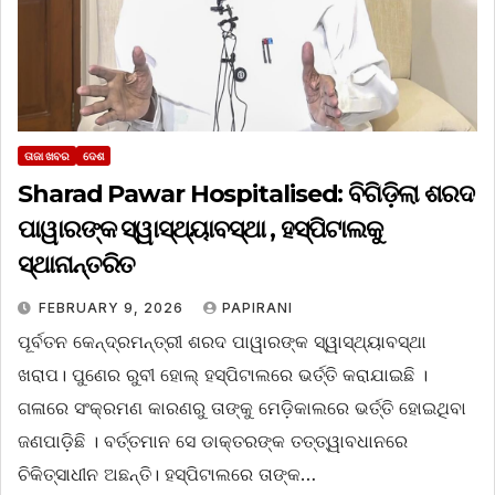
ତାଜା ଖବର
ଦେଶ
Sharad Pawar Hospitalised: ବିଗିଡ଼ିଲା ଶରଦ
ପାୱାରଙ୍କ ସ୍ୱାସ୍ଥ୍ୟାବସ୍ଥା , ହସ୍ପିଟାଲକୁ
ସ୍ଥାନାନ୍ତରିତ
FEBRUARY 9, 2026
PAPIRANI
ପୂର୍ବତନ କେନ୍ଦ୍ରମନ୍ତ୍ରୀ ଶରଦ ପାୱାରଙ୍କ ସ୍ୱାସ୍ଥ୍ୟାବସ୍ଥା
ଖରାପ। ପୁଣେର ରୁବୀ ହୋଲ୍ ହସ୍ପିଟାଲରେ ଭର୍ତ୍ତି କରାଯାଇଛି ।
ଗଳାରେ ସଂକ୍ରମଣ କାରଣରୁ ତାଙ୍କୁ ମେଡ଼ିକାଲରେ ଭର୍ତ୍ତି ହୋଇଥିବା
ଜଣପାଡ଼ିଛି । ବର୍ତ୍ତମାନ ସେ ଡାକ୍ତରଙ୍କ ତତ୍ତ୍ୱାବଧାନରେ
ଚିକିତ୍ସାଧୀନ ଅଛନ୍ତି। ହସ୍ପିଟାଲରେ ତାଙ୍କ…