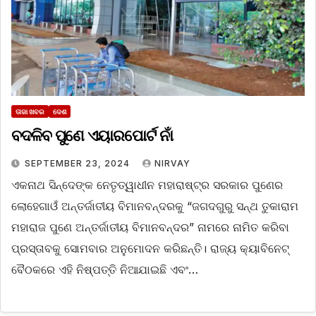
ତାଜା ଖବର
ଦେଶ
ବଦଳିବ ପୁଣେ ଏୟାରପୋର୍ଟ ନାଁ
SEPTEMBER 23, 2024
NIRVAY
ଏକନାଥ ସିନ୍ଦେଙ୍କ ନେତୃତ୍ୱାଧୀନ ମହାରାଷ୍ଟ୍ର ସରକାର ପୁଣେର
ଲୋହେଗାଓଁ ଅନ୍ତର୍ଜାତୀୟ ବିମାନବନ୍ଦରକୁ “ଜଗଦଗୁରୁ ସନ୍ଥ ତୁକାରାମ
ମହାରାଜ ପୁଣେ ଅନ୍ତର୍ଜାତୀୟ ବିମାନବନ୍ଦର” ନାମରେ ନାମିତ କରିବା
ପ୍ରସ୍ତାବକୁ ସୋମବାର ଅନୁମୋଦନ କରିଛନ୍ତି। ରାଜ୍ୟ କ୍ୟାବିନେଟ୍
ବୈଠକରେ ଏହି ନିଷ୍ପତ୍ତି ନିଆଯାଇଛି ଏବଂ…