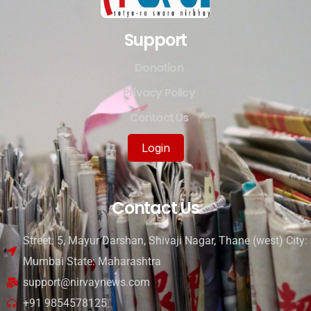
Support
Donation
Privacy Policy
Contact Us
Login
Contact Us
Street: 5, Mayur Darshan, Shivaji Nagar, Thane (west) City:
Mumbai State: Maharashtra
support@nirvaynews.com
+91 9854578125