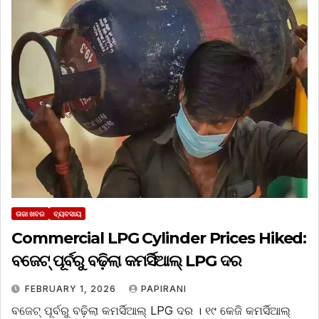
ତାଜା ଖବର
ବ୍ୟବସାୟ
Commercial LPG Cylinder Prices Hiked:
ବଜେଟ୍‌ ପୂର୍ବରୁ ବଢ଼ିଲା କମର୍ସିଆଲ୍‌ LPG ଦର
FEBRUARY 1, 2026
PAPIRANI
ବଜେଟ୍‌ ପୂର୍ବରୁ ବଢ଼ିଲା କମର୍ସିଆଲ୍‌ LPG ଦର । ୧୯ କେଜି କମର୍ସିଆଲ୍‌