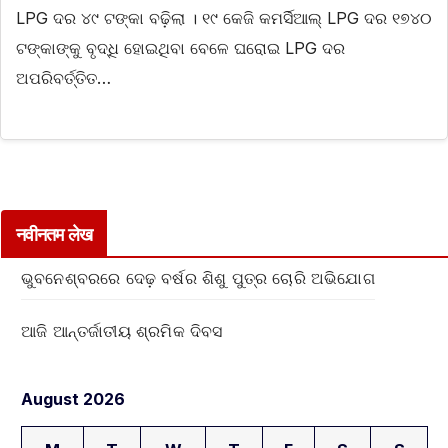
LPG ଦର ୪୯ ଟଙ୍କା ବଢ଼ିଲା । ୧୯ କେଜି କମର୍ସିଆଲ୍‌ LPG ଦର ୧୭୪୦
ଟଙ୍କାଙ୍କୁ ବୃଦ୍ଧି ହୋଇଥିବା ବେଳେ ଘରୋଇ LPG ଦର
ଅପରିବର୍ତ୍ତିତ…
नवीनतम लेख
ଭୁବନେଶ୍ବରରେ ଦେଢ଼ ବର୍ଷର ଶିଶୁ ପୁତ୍ର ଚୋରି ଅଭିଯୋଗ
ଆଜି ଆନ୍ତର୍ଜାତୀୟ ଶ୍ରମିକ ଦିବସ
August 2026