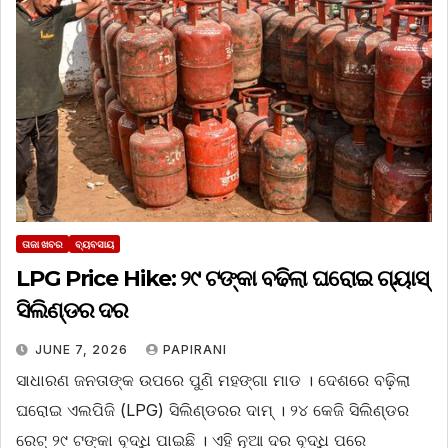
ତାଜା ଖବର
ବ୍ୟବସାୟ
LPG Price Hike: ୨୯ ଟଙ୍କା ବଢିଲା ଘରୋଇ ଗ୍ୟାସ୍
ସିଲିଣ୍ଡର ଦର
JUNE 7, 2026
PAPIRANI
ସାଧାରଣ ଜନତାଙ୍କ ଉପରେ ପୁଣି ମହଙ୍ଗା ମାଡ । ଦେଶରେ ବଢ଼ିଲା
ଘରୋଇ ଏଲପିଜି (LPG) ସିଲିଣ୍ଡରର ଦାମ୍ । ୨୪ କେଜି ସିଲିଣ୍ଡର
ରେଟ୍ ୨୯ ଟଙ୍କା ବୃଦ୍ଧି ପାଇଛି । ଏହି ନୂଆ ଦର ବୃଦ୍ଧି ପରେ