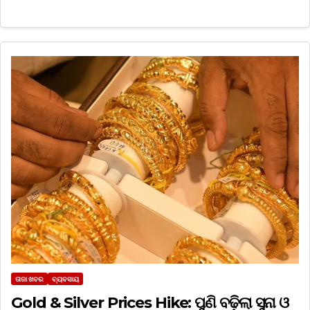
ତାଜା ଖବର
ବ୍ୟବସାୟ
Gold & Silver Prices Hike: ପୁଣି ବଢ଼ିଲା ସୁନା ଓ