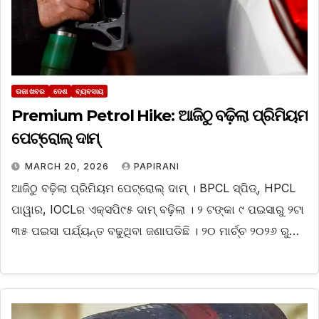
ତାଜା ଖବର
ଦେଶ
ବ୍ୟବସାୟ
Premium Petrol Hike: ଆଜିଠୁ ବଢ଼ିଲା ପ୍ରିମିୟମ
ପେଟ୍ରୋଲ୍‌ ଦାମ୍‌
MARCH 20, 2026
PAPIRANI
ଆଜିଠୁ ବଢ଼ିଲା ପ୍ରିମିୟମ ପେଟ୍ରୋଲ୍‌ ଦାମ୍‌ । BPCL ସ୍ପିଡ୍‌, HPCL
ପାୱାର, IOCLର ଏକ୍ସପି୯୫ ଦାମ୍‌ ବଢ଼ିଲା । ୨ ଟଙ୍କା ୯ ପଇସାରୁ ୨ଟା
୩୫ ପଇସା ପର୍ଯ୍ୟନ୍ତ ବଢୁଥିବା ଜଣାପଡିଛି । ୨୦ ମାର୍ଚ୍ଚ ୨୦୨୬ ରୁ…