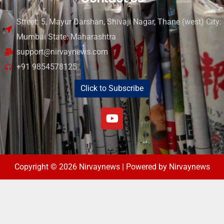
Street: 5, Mayur Darshan, Shivaji Nagar, Thane (west) City:
Mumbai State: Maharashtra
support@nirvaynews.com
+91 9854578125
Click to Subscribe
Copyright © 2026 Nirvaynews | Powered by Nirvaynews