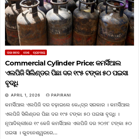
ତାଜା ଖବର
ଦେଶ
ବ୍ୟବସାୟ
Commercial Cylinder Price: କମର୍ସିଆଲ
ଏଲପିଜି ସିଲିଣ୍ଡର ପିଛା ଦର ୧୯୫ ଟଙ୍କା ୫୦ ପଇସା
ବୃଦ୍ଧି
APRIL 1, 2026
PAPIRANI
କମର୍ସିଆଲ ଏଲପିଜି ଦର ବଢ଼ାଇଲେ କେନ୍ଦ୍ର ସରକାର । କମର୍ସିଆଲ
ଏଲପିଜି ସିଲିଣ୍ଡର ପିଛା ଦର ୧୯୫ ଟଙ୍କା ୫୦ ପଇସା ବୃଦ୍ଧି ।
ନୂଆଦିଲ୍ଲୀରେ ୧୯ କେଜି କମର୍ସିଆଲ ଏଲପିଜି ଦର ୨୦୭୮ ଟଙ୍କା ୫୦
ପଇସା । ଭୁବନେଶ୍ୱରରେ…