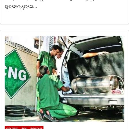
ଭୁବନେଶ୍ୱରରେ…
ତାଜା ଖବର
ଦେଶ
ବ୍ୟବସାୟ