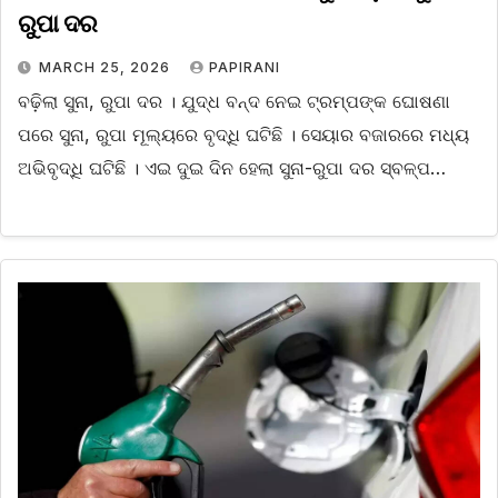
ରୁପା ଦର
MARCH 25, 2026
PAPIRANI
ବଢ଼ିଲା ସୁନା, ରୁପା ଦର । ଯୁଦ୍ଧ ବନ୍ଦ ନେଇ ଟ୍ରମ୍ପଙ୍କ ଘୋଷଣା
ପରେ ସୁନା, ରୁପା ମୂଲ୍ୟରେ ବୃଦ୍ଧି ଘଟିଛି । ସେୟାର ବଜାରରେ ମଧ୍ୟ
ଅଭିବୃଦ୍ଧି ଘଟିଛି । ଏଇ ଦୁଇ ଦିନ ହେଲା ସୁନା-ରୁପା ଦର ସ୍ବଳ୍ପ…