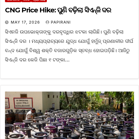
CNG Price Hike: ପୁଣି ବଢ଼ିଲା ସିଏନ୍‌ଜି ଦର
MAY 17, 2026
PAPIRANI
ସିଏନଜି ଉପଭୋକ୍ତାଙ୍କୁ ଦରବୃଦ୍ଧିର ଝଟକା ଲାଗିଛି। ପୁଣି ବଢ଼ିଲା
ସିଏନ୍‌ଜି ଦର । ମଧ୍ୟପ୍ରାଚ୍ୟରେ ଯୁଦ୍ଧ ଯୋଗୁଁ ହର୍ମୁଜ୍ ପ୍ରଣାଳୀର ଦୀର୍ଘ
ବନ୍ଦ ଯୋଗୁଁ ବିଶ୍ୱ ଶକ୍ତି ବଜାରଗୁଡ଼ିକ ସ୍ତବ୍ଧ ହୋଇପଡ଼ିଛି। ଆଜିଠୁ
ସିଏନ୍‌ଜି ଦର କେଜି ପିଛା ୧ ଟଙ୍କା…