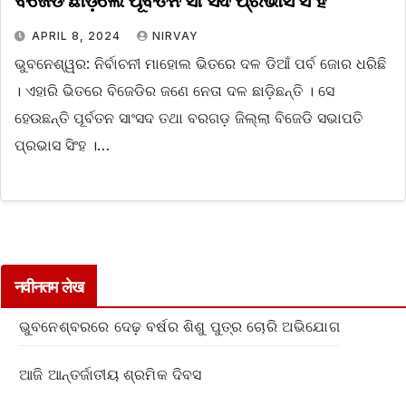
ବିଜେଡି ଛାଡ଼ିଲେ ପୂର୍ବତନ ସାଂସଦ ପ୍ରଭାସ ସିଂହ
APRIL 8, 2024
NIRVAY
ଭୁବନେଶ୍ୱର: ନିର୍ବାଚନୀ ମାହୋଲ ଭିତରେ ଦଳ ଡିଆଁ ପର୍ବ ଜୋର ଧରିଛି
। ଏହାରି ଭିତରେ ବିଜେଡିର ଜଣେ ନେତା ଦଳ ଛାଡ଼ିଛନ୍ତି । ସେ
ହେଉଛନ୍ତି ପୂର୍ବତନ ସାଂସଦ ତଥା ବରଗଡ଼ ଜିଲ୍ଲା ବିଜେଡି ସଭାପତି
ପ୍ରଭାସ ସିଂହ ।…
नवीनतम लेख
ଭୁବନେଶ୍ବରରେ ଦେଢ଼ ବର୍ଷର ଶିଶୁ ପୁତ୍ର ଚୋରି ଅଭିଯୋଗ
ଆଜି ଆନ୍ତର୍ଜାତୀୟ ଶ୍ରମିକ ଦିବସ