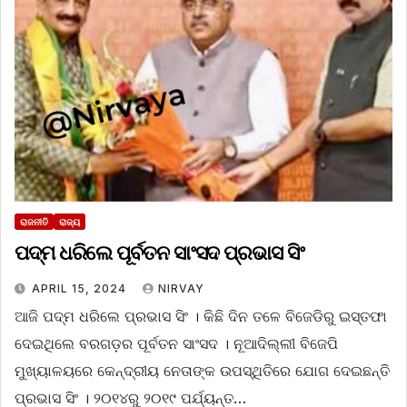
ରାଜନୀତି
ରାଜ୍ୟ
ପଦ୍ମ ଧରିଲେ ପୂର୍ବତନ ସାଂସଦ ପ୍ରଭାସ ସିଂ
APRIL 15, 2024
NIRVAY
ଆଜି ପଦ୍ମ ଧରିଲେ ପ୍ରଭାସ ସିଂ । କିଛି ଦିନ ତଳେ ବିଜେଡିରୁ ଇସ୍ତଫା
ଦେଇଥିଲେ ବରଗଡ଼ର ପୂର୍ବତନ ସାଂସଦ । ନୂଆଦିଲ୍ଲୀ ବିଜେପି
ମୁଖ୍ୟାଳୟରେ କେନ୍ଦ୍ରୀୟ ନେତାଙ୍କ ଉପସ୍ଥିତିରେ ଯୋଗ ଦେଇଛନ୍ତି
ପ୍ରଭାସ ସିଂ । ୨୦୧୪ରୁ ୨୦୧୯ ପର୍ଯ୍ୟନ୍ତ…