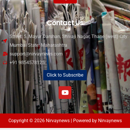
Contact Us
Street: 5, Mayur Darshan, Shivaji Nagar, Thane (west) City:
Mumbai State: Maharashtra
support@nirvaynews.com
+91 9854578125
Click to Subscribe
Copyright © 2026 Nirvaynews | Powered by Nirvaynews