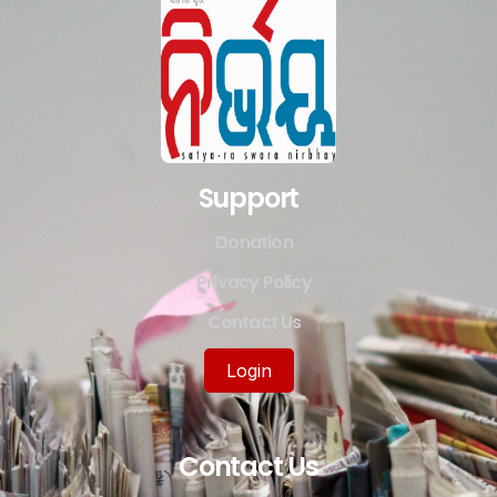
Support
Donation
Privacy Policy
Contact Us
Login
Contact Us