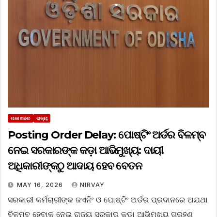
ତାଜା ଖବର
ରାଜ୍ୟ
Posting Order Delay: ପୋଷ୍ଟିଂ ଅର୍ଡର ବିଳମ୍ବ
ନେଇ ସରକାରଙ୍କ କଡ଼ା ଆଭିମୁଖ୍ୟ: ଦାୟୀ
ଅଧିକାରୀଙ୍କଠୁ ଆଦାୟ ହେବ ବେତନ
MAY 16, 2026
NIRVAY
ସରକାରୀ କର୍ମଚାରୀଙ୍କ ଜଏନିଂ ଓ ପୋଷ୍ଟିଂ ଅର୍ଡର ପ୍ରଦାନରେ ଅଯଥା
ବିଳମ୍ବ ହେବାକୁ ନେଇ ରାଜ୍ୟ ସରକାର କଡ଼ା ଆଭିମୁଖ୍ୟ ଗ୍ରହଣ