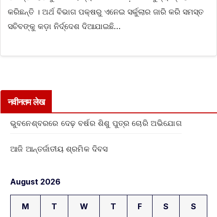
କରିଛନ୍ତି । ଅର୍ଥ ବିଭାଗ ପକ୍ଷରୁ ଏନେଇ ସର୍କୁଲାର ଜାରି କରି ସମସ୍ତ
ସଚିବଙ୍କୁ କଡ଼ା ନିର୍ଦ୍ଦେଶ ଦିଆଯାଇଛି…
नवीनतम लेख
ଭୁବନେଶ୍ବରରେ ଦେଢ଼ ବର୍ଷର ଶିଶୁ ପୁତ୍ର ଚୋରି ଅଭିଯୋଗ
ଆଜି ଆନ୍ତର୍ଜାତୀୟ ଶ୍ରମିକ ଦିବସ
August 2026
M
T
W
T
F
S
S