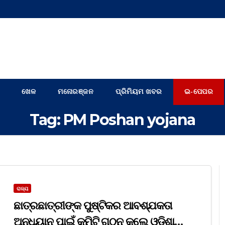
ଖେଳ
ମନୋରଞ୍ଜନ
ପ୍ରିମିୟମ ଖବର
ଇ-ପେପର
Tag:
PM Poshan yojana
ରାଜ୍ୟ
ଛାତ୍ରଛାତ୍ରୀଙ୍କ ପୁଷ୍ଟିକର ଆବଶ୍ଯକତା
ଅନୁଧ୍ୟାନ ପାଇଁ କମିଟି ଗଠନ କଲେ ଓଡ଼ିଶା