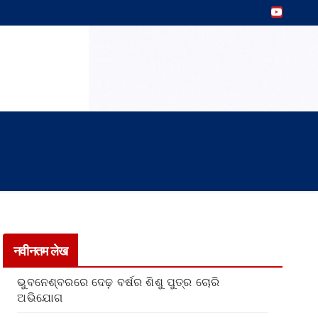
नवीनतम लेख
ଭୁବନେଶ୍ବରରେ ଦେଢ଼ ବର୍ଷର ଶିଶୁ ପୁତ୍ର ଚୋରି
ଅଭିଯୋଗ