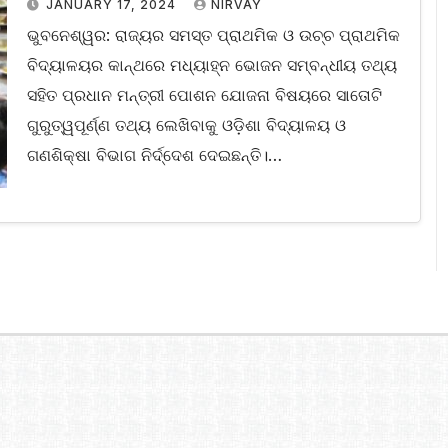
JANUARY 17, 2024
NIRVAY
ଭୁବନେଶ୍ୱର: ରାଜ୍ୟର ସମସ୍ତ ପ୍ରାଥମିକ ଓ ଉଚ୍ଚ ପ୍ରାଥମିକ
ବିଦ୍ୟାଳୟର କାନ୍ଥରେ ମଧ୍ୟାହ୍ନ ଭୋଜନ ସମ୍ବନ୍ଧୀୟ ତଥ୍ୟ
ସହିତ ପ୍ରଧାନ ମନ୍ତ୍ରୀ ପୋଶନ ଯୋଜନା ବିଷୟରେ ସାତୋଟି
ଗୁରୁତ୍ୱପୂର୍ଣ୍ଣ ତଥ୍ୟ ଲେଖିବାକୁ ଓଡ଼ିଶା ବିଦ୍ୟାଳୟ ଓ
ଗଣଶିକ୍ଷା ବିଭାଗ ନିର୍ଦ୍ଦେଶ ଦେଇଛନ୍ତି।…