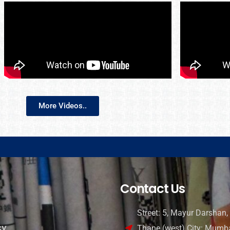
More Videos..
Contact Us
Street: 5, Mayur Darshan, 
cy
Thane (west) City: Mumba