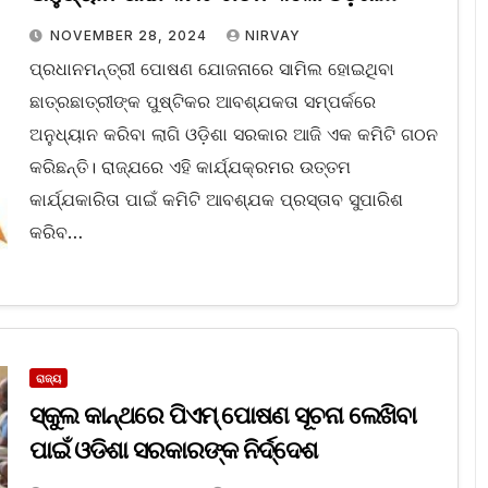
ସରକାର
NOVEMBER 28, 2024
NIRVAY
ପ୍ରଧାନମନ୍ତ୍ରୀ ପୋଷଣ ଯୋଜନାରେ ସାମିଲ ହୋଇଥିବା
ଛାତ୍ରଛାତ୍ରୀଙ୍କ ପୁଷ୍ଟିକର ଆବଶ୍ଯକତା ସମ୍ପର୍କରେ
ଅନୁଧ୍ୟାନ କରିବା ଲାଗି ଓଡ଼ିଶା ସରକାର ଆଜି ଏକ କମିଟି ଗଠନ
କରିଛନ୍ତି। ରାଜ୍ଯରେ ଏହି କାର୍ଯ୍ଯକ୍ରମର ଉତ୍ତମ
କାର୍ଯ୍ଯକାରିତା ପାଇଁ କମିଟି ଆବଶ୍ଯକ ପ୍ରସ୍ତାବ ସୁପାରିଶ
କରିବ…
ରାଜ୍ୟ
ସ୍କୁଲ କାନ୍ଥରେ ପିଏମ୍ ପୋଷଣ ସୂଚନା ଲେଖିବା
ପାଇଁ ଓଡିଶା ସରକାରଙ୍କ ନିର୍ଦ୍ଦେଶ