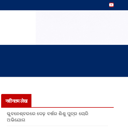
नवीनतम लेख
ଭୁବନେଶ୍ବରରେ ଦେଢ଼ ବର୍ଷର ଶିଶୁ ପୁତ୍ର ଚୋରି
ଅଭିଯୋଗ