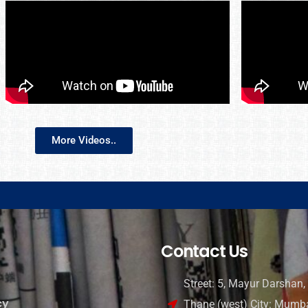
More Videos..
Contact Us
Street: 5, Mayur Darshan, 
cy
Thane (west) City: Mumba