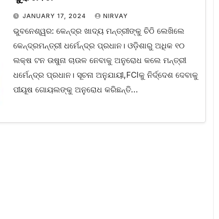
JANUARY 17, 2024
NIRVAY
ଭୁବନେଶ୍ୱର: କେନ୍ଦ୍ର ଖାଦ୍ୟ ମନ୍ତ୍ରୀଙ୍କୁ ଚିଠି ଲେଖିଲେ
କେନ୍ଦ୍ରମନ୍ତ୍ରୀ ଧର୍ମେନ୍ଦ୍ର ପ୍ରଧାନ। ଓଡ଼ିଶାରୁ ଅଧିକ ୧୦
ଲକ୍ଷ ଟନ ଉଷୁନା ଚାଉଳ ନେବାକୁ ଅନୁରୋଧ କଲେ ମନ୍ତ୍ରୀ
ଧର୍ମେନ୍ଦ୍ର ପ୍ରଧାନ। ସୂଚନା ଅନୁଯାୟୀ,FCIକୁ ନିର୍ଦ୍ଦେଶ ଦେବାକୁ
ପୀୟୂଷ ଗୋୟଲଙ୍କୁ ଅନୁରୋଧ କରିଛନ୍ତି…