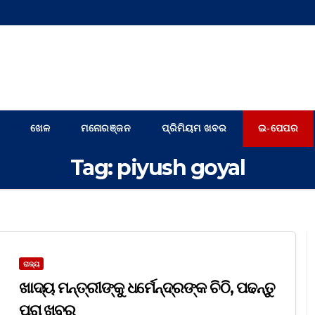
ଖେଳ
ମନୋରଞ୍ଜନ
ପ୍ରିମିୟମ ଖବର
ଇ-ପେପର
Tag:
piyush goyal
ରାଜ୍ୟ
ଖାଦ୍ୟ ମନ୍ତ୍ରୀଙ୍କୁ ଧର୍ମେନ୍ଦ୍ରଙ୍କ ଚିଠି, ପଢନ୍ତୁ
ପୁରା ଖବର