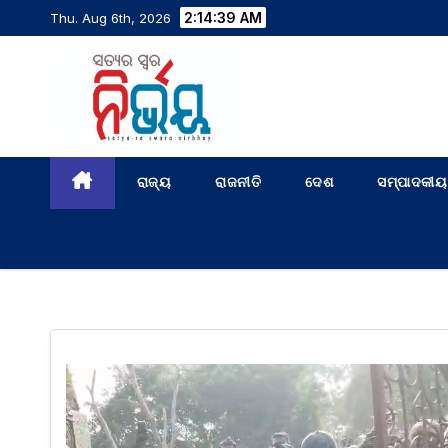
2:14:40 AM
Thu. Aug 6th, 2026
ରାଜ୍ୟ
ରାଜନୀତି
ଦେଶ
ସମ୍ପାଦକୀୟ