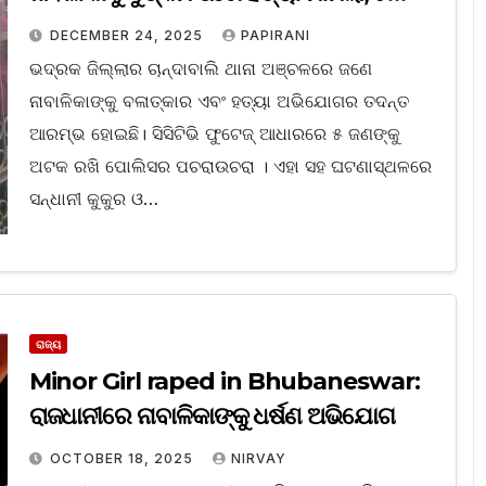
ଜଣଙ୍କୁ ଅଟକ
DECEMBER 24, 2025
PAPIRANI
ଭଦ୍ରକ ଜିଲ୍ଲାର ଚାନ୍ଦାବାଲି ଥାନା ଅଞ୍ଚଳରେ ଜଣେ
ନାବାଳିକାଙ୍କୁ ବଳାତ୍କାର ଏବଂ ହତ୍ୟା ଅଭିଯୋଗର ତଦନ୍ତ
ଆରମ୍ଭ ହୋଇଛି। ସିସିଟିଭି ଫୁଟେଜ୍ ଆଧାରରେ ୫ ଜଣଙ୍କୁ
ଅଟକ ରଖି ପୋଲିସର ପଚରାଉଚରା । ଏହା ସହ ଘଟଣାସ୍ଥଳରେ
ସନ୍ଧାନୀ କୁକୁର ଓ…
ରାଜ୍ୟ
Minor Girl raped in Bhubaneswar:
ରାଜଧାନୀରେ ନାବାଳିକାଙ୍କୁ ଧର୍ଷଣ ଅଭିଯୋଗ
OCTOBER 18, 2025
NIRVAY