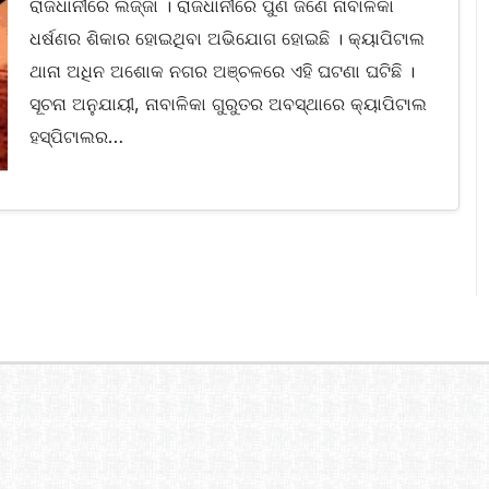
ରାଜଧାନୀରେ ଲଜ୍ଜା । ରାଜଧାନୀରେ ପୁଣି ଜଣେ ନାବାଳିକା
ଧର୍ଷଣର ଶିକାର ହୋଇଥିବା ଅଭିଯୋଗ ହୋଇଛି । କ୍ୟାପିଟାଲ
ଥାନା ଅଧିନ ଅଶୋକ ନଗର ଅଞ୍ଚଳରେ ଏହି ଘଟଣା ଘଟିଛି ।
ସୂଚନା ଅନୁଯାୟୀ, ନାବାଳିକା ଗୁରୁତର ଅବସ୍ଥାରେ କ୍ୟାପିଟାଲ
ହସ୍ପିଟାଲର…