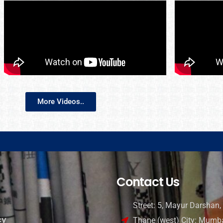
More Videos..
Contact Us
Street: 5, Mayur Darshan, 
cy
Thane (west) City: Mumba