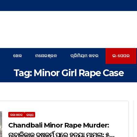
ଖେଳ
ମନୋରଞ୍ଜନ
ପ୍ରିମିୟମ ଖବର
ଇ-ପେପର
Tag:
Minor Girl Rape Case
ତାଜା ଖବର
ରାଜ୍ୟ
Chandbali Minor Rape Murder:
ନାବାଳିକାକୁ ଦୁଷ୍କର୍ମ ପରେ ହତ୍ୟା ମାମଲା; ୫