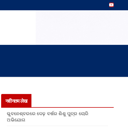
नवीनतम लेख
ଭୁବନେଶ୍ବରରେ ଦେଢ଼ ବର୍ଷର ଶିଶୁ ପୁତ୍ର ଚୋରି
ଅଭିଯୋଗ