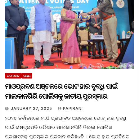
ତାଜା ଖବର
ରାଜ୍ୟ
ମାଓପ୍ରବଣ ଅଞ୍ଚଳରେ ଭୋଟ ହାର ବୃଦ୍ଧି ପାଇଁ
ମାଲକାନଗିରି ପୋଲିସକୁ ଜାତୀୟ ପୁରସ୍କାର
JANUARY 27, 2025
PAPIRANI
୨୦୨୪ ନିର୍ବାଚନରେ ମାଓ ପ୍ରଭାବିତ ଅଞ୍ଚଳରେ ଭୋଟ୍ ହାର ବୃଦ୍ଧି
ପାଇଁ ରାଷ୍ଟ୍ରପତି ଓଡିଶାର ମାଲକାନଗିରି ଜିଲ୍ଲା ପୋଲିସ
ପ୍ରଶାସନକୁ ପୁରସ୍କାର ପ୍ରଦାନ କରିଛନ୍ତି । ଭୋଟ୍ ହାର ପ୍ରତିଶତ