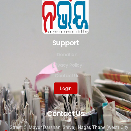
Support
Donation
Privacy Policy
Contact Us
Login
Contact Us
Street: 5, Mayur Darshan, Shivaji Nagar, Thane (west) City: