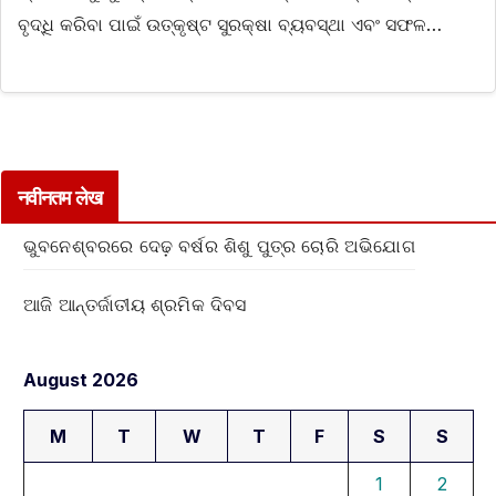
ବୃଦ୍ଧି କରିବା ପାଇଁ ଉତ୍କୃଷ୍ଟ ସୁରକ୍ଷା ବ୍ୟବସ୍ଥା ଏବଂ ସଫଳ…
नवीनतम लेख
ଭୁବନେଶ୍ବରରେ ଦେଢ଼ ବର୍ଷର ଶିଶୁ ପୁତ୍ର ଚୋରି ଅଭିଯୋଗ
ଆଜି ଆନ୍ତର୍ଜାତୀୟ ଶ୍ରମିକ ଦିବସ
August 2026
M
T
W
T
F
S
S
1
2