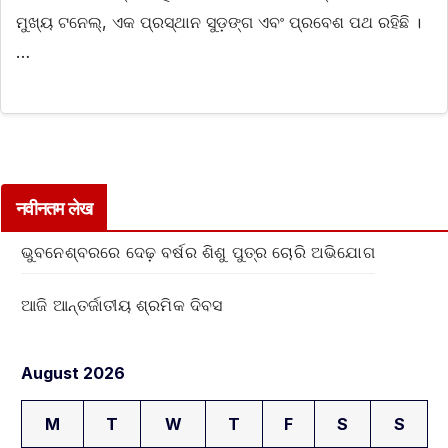
ମୁଖ୍ୟ ଟନେଲ୍, ଏକ ପ୍ରସ୍ଥାନ ସୁଡ଼ଙ୍ଗ ଏବଂ ପ୍ରବେଶ ପଥ ରହିଛି ।
…
नवीनतम लेख
ଭୁବନେଶ୍ବରରେ ଦେଢ଼ ବର୍ଷର ଶିଶୁ ପୁତ୍ର ଚୋରି ଅଭିଯୋଗ
ଆଜି ଆନ୍ତର୍ଜାତୀୟ ଶ୍ରମିକ ଦିବସ
August 2026
M
T
W
T
F
S
S