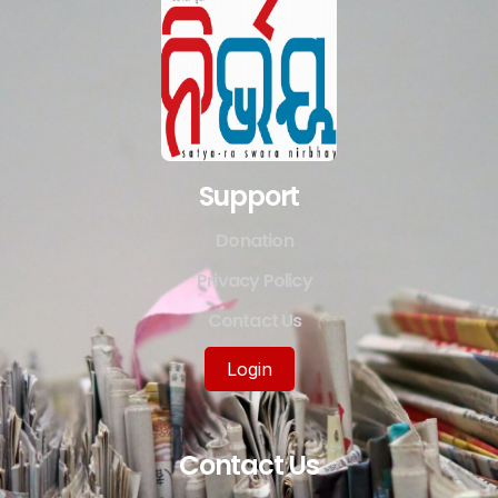
Support
Donation
Privacy Policy
Contact Us
Login
Contact Us