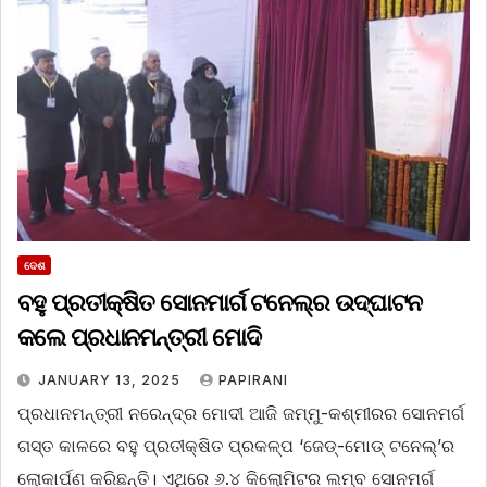
ଦେଶ
ବହୁ ପ୍ରତୀକ୍ଷିତ ସୋନମାର୍ଗ ଟନେଲ୍‌ର ଉଦ୍‌ଘାଟନ
କଲେ ପ୍ରଧାନମନ୍ତ୍ରୀ ମୋଦି
JANUARY 13, 2025
PAPIRANI
ପ୍ରଧାନମନ୍ତ୍ରୀ ନରେନ୍ଦ୍ର ମୋଦୀ ଆଜି ଜମ୍ମୁ-କଶ୍ମୀରର ସୋନମର୍ଗ
ଗସ୍ତ କାଳରେ ବହୁ ପ୍ରତୀକ୍ଷିତ ପ୍ରକଳ୍ପ ‘ଜେଡ୍‌-ମୋଡ୍‌ ଟନେଲ୍‌’ର
ଲୋକାର୍ପଣ କରିଛନ୍ତି। ଏଥିରେ ୬.୪ କିଲୋମିଟର ଲମ୍ବ ସୋନମର୍ଗ