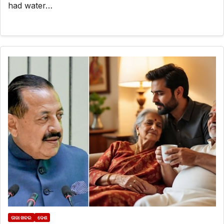
had water…
ତାଜା ଖବର
ଦେଶ