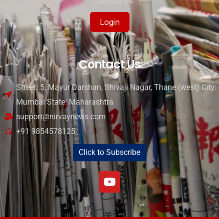
Contact Us
Login
Contact Us
Street: 5, Mayur Darshan, Shivaji Nagar, Thane (west) City:
Mumbai State: Maharashtra
support@nirvaynews.com
+91 9854578125
Click to Subscribe