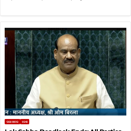
ତାଜା ଖବର
ଦେଶ