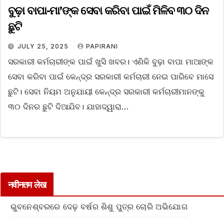
ବୁଢ଼ା ବାପା-ମା’ଙ୍କ ସେବା କରିବା ପାଇଁ ମିଳିବ ୩୦ ଦିନ
ଛୁଟି
JULY 25, 2025
PAPIRANI
ସରକାରୀ କର୍ମଚାରୀଙ୍କ ପାଇଁ ଖୁସି ଖବର। ଏଣିକି ବୁଢ଼ା ବାପା ମାଆଙ୍କ
ସେବା କରିବା ପାଇଁ କେନ୍ଦ୍ର ସରକାରୀ କର୍ମଚାରୀ ନେଇ ପାରିବେ ମାସେ
ଛୁଟି। ସେବା ନିୟମ ଅନୁଯାୟୀ କେନ୍ଦ୍ର ସରକାରୀ କର୍ମଚାରୀମାନଙ୍କୁ
୩୦ ଦିନର ଛୁଟି ଦିଆଯିବ। ଯାହାଦ୍ୱାରା…
नवीनतम लेख
ଭୁବନେଶ୍ବରରେ ଦେଢ଼ ବର୍ଷର ଶିଶୁ ପୁତ୍ର ଚୋରି ଅଭିଯୋଗ