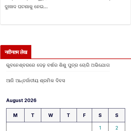
ଦୁଃଖଦ ଘଟଣାକୁ ନେଇ…
नवीनतम लेख
ଭୁବନେଶ୍ବରରେ ଦେଢ଼ ବର୍ଷର ଶିଶୁ ପୁତ୍ର ଚୋରି ଅଭିଯୋଗ
ଆଜି ଆନ୍ତର୍ଜାତୀୟ ଶ୍ରମିକ ଦିବସ
August 2026
M
T
W
T
F
S
S
1
2