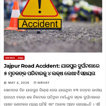
ତାଜା ଖବର
ରାଜ୍ୟ
Jajpur Road Accident: ଯାଜପୁର ଦୁର୍ଘଟଣାରେ
୫ ମୃତକଙ୍କ ପରିବାରକୁ ୪ ଲକ୍ଷ ଲେଖାଏଁ ସହାୟତା
MAY 4, 2026
NIRVAY
ସୋମବାର ଦିନ ଯାଜପୁର ଜିଲ୍ଲା ଦେଇ ଯାଇଥିବା ୫୩ ନମ୍ବର ଜାତୀୟ
ରାଜପଥ ବରଡ଼ା ଛକ ନିକଟରେ ଘଟିଥିବା ମର୍ମନ୍ତୁଦ ସଡ଼କ ଦୁର୍ଘଟଣାରେ
ପାଞ୍ଚ ଜଣଙ୍କର ମୃତ୍ୟୁ ଘଟିଛି ଏବଂ ଅନେକ ଆହତ ହୋଇଛନ୍ତି । ଏହି