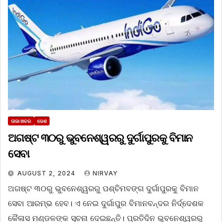
ତାଜା ଖବର
ଦେଶ
ଅଗଷ୍ଟ ୩୦ରୁ ଭୁବନେଶ୍ୱରରୁ ଦୁର୍ଗାପୁରକୁ ବିମାନ
ସେବା
AUGUST 2, 2024
NIRVAY
ଅଗଷ୍ଟ ୩୦ରୁ ଭୁବନେଶ୍ୱରରୁ ପଶ୍ଚିମବଙ୍ଗ ଦୁର୍ଗାପୁରକୁ ବିମାନ
ସେବା ଆରମ୍ଭ ହେବ। ଏ ନେଇ ଦୁର୍ଗାପୁର ବିମାନବନ୍ଦର ନିର୍ଦ୍ଦେଶକ
କୈଳାସ ମଣ୍ଡଳଙ୍କ ସୂଚନା ଦେଇଛନ୍ତି। ପ୍ରତିଦିନ ଭୁବନେଶ୍ୱରରୁ