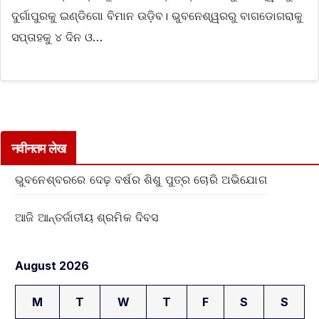
ଦୁର୍ଗାପୁରକୁ ଇଣ୍ଡିଗୋ ବିମାନ ଉଡ଼ିବ। ଭୁବନେଶ୍ୱରରୁ ବାଗଡୋଗରାକୁ
ସପ୍ତାହକୁ ୪ ଦିନ ଓ…
नवीनतम लेख
ଭୁବନେଶ୍ବରରେ ଦେଢ଼ ବର୍ଷର ଶିଶୁ ପୁତ୍ର ଚୋରି ଅଭିଯୋଗ
ଆଜି ଆନ୍ତର୍ଜାତୀୟ ଶ୍ରମିକ ଦିବସ
August 2026
M
T
W
T
F
S
S