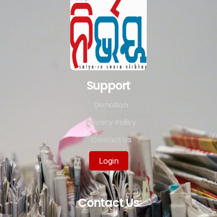
Support
Donation
Privacy Policy
Contact Us
Login
Contact Us