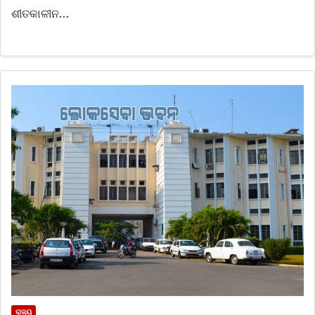
ଶୀତକାଳୀନ…
ରାଜ୍ୟ