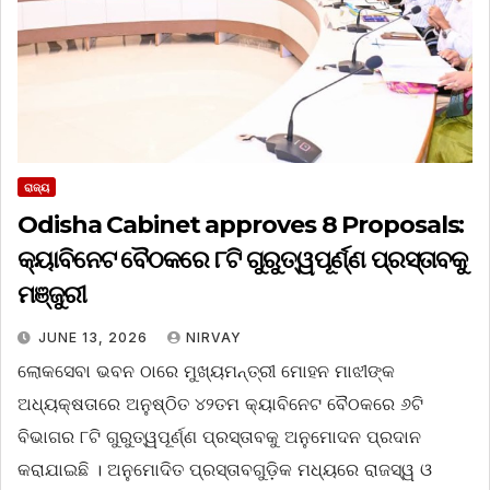
ରାଜ୍ୟ
Odisha Cabinet approves 8 Proposals:
କ୍ୟାବିନେଟ ବୈଠକରେ ୮ଟି ଗୁରୁତ୍ୱପୂର୍ଣ୍ଣ ପ୍ରସ୍ତାବକୁ
ମଞ୍ଜୁରୀ
JUNE 13, 2026
NIRVAY
ଲୋକସେବା ଭବନ ଠାରେ ମୁଖ୍ୟମନ୍ତ୍ରୀ ମୋହନ ମାଝୀଙ୍କ
ଅଧ୍ୟକ୍ଷତାରେ ଅନୁଷ୍ଠିତ ୪୨ତମ କ୍ୟାବିନେଟ ବୈଠକରେ ୬ଟି
ବିଭାଗର ୮ଟି ଗୁରୁତ୍ୱପୂର୍ଣ୍ଣ ପ୍ରସ୍ତାବକୁ ଅନୁମୋଦନ ପ୍ରଦାନ
କରାଯାଇଛି । ଅନୁମୋଦିତ ପ୍ରସ୍ତାବଗୁଡ଼ିକ ମଧ୍ୟରେ ରାଜସ୍ୱ ଓ