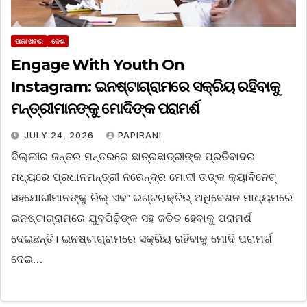
ତାଜା ଖବର
ଦେଶ
Engage With Youth On
Instagram: ଇନଷ୍ଟାଗ୍ରାମରେ ସକ୍ରିୟ ରହିବାକୁ
ମନ୍ତ୍ରୀମାନଙ୍କୁ ମୋଦିଙ୍କ ପରାମର୍ଶ
JULY 24, 2026
PAPIRANI
ଦିଲ୍ଲୀର ଜନ୍ତର ମନ୍ତରରେ ଛାତ୍ରଛାତ୍ରୀଙ୍କ ପ୍ରତିବାଦର
ମଧ୍ୟରେ ପ୍ରଧାନମନ୍ତ୍ରୀ ନରେନ୍ଦ୍ର ମୋଦୀ ତାଙ୍କ କ୍ୟାବିନେଟ୍
ସହଯୋଗୀମାନଙ୍କୁ ରିଲ୍ ଏବଂ ଇଣ୍ଟରାକ୍ଟିଭ୍ ଅଧିବେଶନ ମାଧ୍ୟମରେ
ଇନଷ୍ଟାଗ୍ରାମରେ ଯୁବପିଢ଼ିଙ୍କ ସହ ଜଡିତ ହେବାକୁ ପରାମର୍ଶ
ଦେଇଛନ୍ତି। ଇନଷ୍ଟାଗ୍ରାମରେ ସକ୍ରିୟ ରହିବାକୁ ମୋଦି ପରାମର୍ଶ
ଦେଇ…