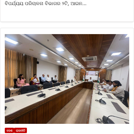
ବିପର୍ଯ୍ୟୟ ପରିଚାଳନା ବିଭାଗର ୨ଟି, ଆଇନ…
ଦେଶ
ରାଜନୀତି