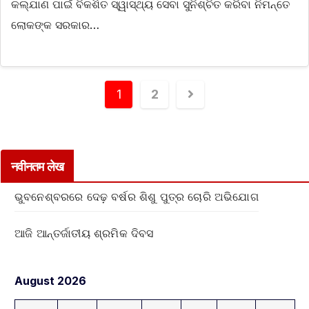
କଲ୍ଯାଣ ପାଇଁ ବିକଶିତ ସ୍ୱାସ୍ଥ୍ୟ ସେବା ସୁନିଶ୍ଚିତ କରିବା ନିମନ୍ତେ
ଲୋକଙ୍କ ସରକାର…
1
2
नवीनतम लेख
ଭୁବନେଶ୍ବରରେ ଦେଢ଼ ବର୍ଷର ଶିଶୁ ପୁତ୍ର ଚୋରି ଅଭିଯୋଗ
ଆଜି ଆନ୍ତର୍ଜାତୀୟ ଶ୍ରମିକ ଦିବସ
August 2026