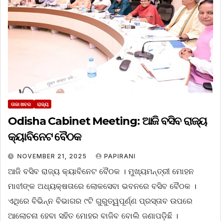
ତାଜା ଖବର
ରାଜ୍ୟ
Odisha Cabinet Meeting: ଆଜି ବସିବ ରାଜ୍ୟ
କ୍ୟାବିନେଟ ବୈଠକ
NOVEMBER 21, 2025
PAPIRANI
ଆଜି ବସିବ ରାଜ୍ୟ କ୍ୟାବିନେଟ ବୈଠକ । ମୁଖ୍ୟମନ୍ତ୍ରୀ ମୋହନ
ମାଝୀଙ୍କ ଅଧ୍ୟକ୍ଷତାରେ ଲୋକସେବା ଭବନରେ ବସିବ ବୈଠକ ।
ଏଥିରେ ବିଭିନ୍ନ ବିଭାଗର ୯ଟି ଗୁରୁତ୍ୱପୂର୍ଣ୍ଣ ପ୍ରସ୍ତାବ ଉପରେ
ଆଲୋଚନା ହେବା ସହିତ ମୋହର ବାଜିବ ବୋଲି ଜଣାପଡ଼ିଛି ।