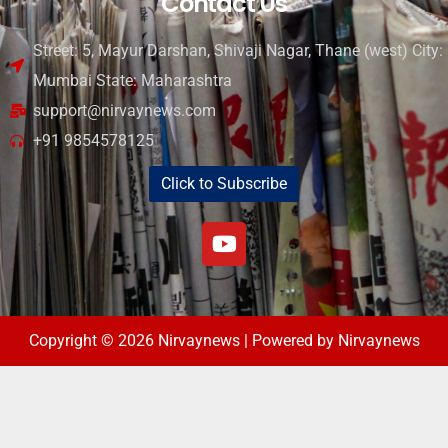
Contact Us
Street: 5, Mayur Darshan, Shivaji Nagar, Thane (west) City:
Mumbai State: Maharashtra
support@nirvaynews.com
+91 9854578125
Click to Subscribe
Copyright © 2026 Nirvaynews | Powered by Nirvaynews