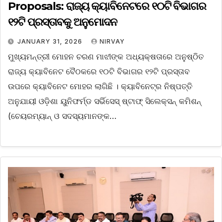
Proposals: ରାଜ୍ୟ କ୍ୟାବିନେଟରେ ୧୦ଟି ବିଭାଗର
୧୨ଟି ପ୍ରସ୍ତାବକୁ ଅନୁମୋଦନ
JANUARY 31, 2026
NIRVAY
ମୁଖ୍ୟମନ୍ତ୍ରୀ ‌ମୋହନ ଚରଣ ମାଝୀଙ୍କ ଅଧ୍ୟକ୍ଷତାରେ ଅନୁଷ୍ଠିତ
ରାଜ୍ୟ କ୍ୟାବିନେଟ ବୈଠକରେ ୧୦ଟି ବିଭାଗର ୧୨ଟି ପ୍ରସ୍ତାବ
ଉପରେ କ୍ୟାବିନେଟ ମୋହର ଲାଗିଛି । କ୍ୟାବିନେଟ୍‌ର ନିଷ୍ପତ୍ତି
ଅନୁଯାୟୀ ଓଡ଼ିଶା ୟୁନିଫର୍ମ୍ଡ ସର୍ଭିସେସ୍ ଷ୍ଟାଫ୍ ସିଲେକ୍ସନ୍ କମିଶନ୍
(ଚେୟରମ୍ୟାନ୍ ଓ ସଦସ୍ୟମାନଙ୍କ…