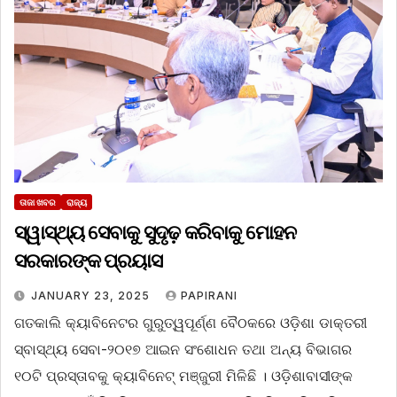
ତାଜା ଖବର
ରାଜ୍ୟ
ସ୍ୱାସ୍ଥ୍ୟ ସେବାକୁ ସୁଦୃଢ଼ କରିବାକୁ ମୋହନ
ସରକାରଙ୍କ ପ୍ରୟାସ
JANUARY 23, 2025
PAPIRANI
ଗତକାଲି କ୍ୟାବିନେଟର ଗୁରୁତ୍ୱପୂର୍ଣ୍ଣ ବୈଠକରେ ଓଡ଼ିଶା ଡାକ୍ତରୀ
ସ୍ବାସ୍ଥ୍ୟ ସେବା-୨୦୧୭ ଆଇନ ସଂଶୋଧନ ତଥା ଅନ୍ୟ ବିଭାଗର
୧୦ଟି ପ୍ରସ୍ତାବକୁ କ୍ୟାବିନେଟ୍ ମଞ୍ଜୁରୀ ମିଳିଛି । ଓଡ଼ିଶାବାସୀଙ୍କ