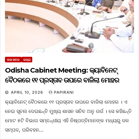
ତାଜା ଖବର
ରାଜ୍ୟ
Odisha Cabinet Meeting: କ୍ୟାବିନେଟ୍
ବୈଠକରେ ୧୧ ପ୍ରସ୍ତାବ ଉପରେ ବାଜିଲା ମୋହର
APRIL 10, 2026
PAPIRANI
କ୍ୟାବିନେଟ୍ ବୈଠକରେ ୧୧ ପ୍ରସ୍ତାବ ଉପରେ ବାଜିଲା ମୋହର । ଏ
ନେଇ ସୂଚନା ଦେଇଛନ୍ତି ମୁଖ୍ୟ ଶାସନ ସଚିବ ଅନୁ ଗର୍ଗ । ସେ କହିଛନ୍ତି
ମୋଟ ୫ଟି ବିଭାଗ ସମ୍ବନ୍ଧୀୟ ଏହି ନିଷ୍ପତ୍ତିମାନଙ୍କ ମଧ୍ୟରୁ ଜଳ
ସମ୍ପଦ, ପରିବହନ…