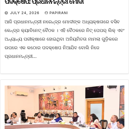
ପଦକ୍ଷେପ: ପ୍ରଧାନମନ୍ତ୍ରୀ ମୋଦୀ
JULY 24, 2026
PAPIRANI
ଆଜି ପ୍ରଧାନମନ୍ତ୍ରୀ ନରେନ୍ଦ୍ର ମୋଦୀଙ୍କ ଅଧ୍ୟକ୍ଷତାରେ ବସିବ
କେନ୍ଦ୍ର କ୍ୟାବିନେଟ୍ ବୈଠକ । ଏହି ବୈଠକରେ ନିଟ୍ ପେପର୍ ଲିକ୍ ଏବଂ
ଅନ୍ୟାନ୍ୟ ପରୀକ୍ଷାରେ ହୋଇଥିବା ଅନିୟମିତତା ମାମଲା ଗୁଡ଼ିକରେ
ଉପରେ ଏକ କଠୋର ପଦକ୍ଷେପ ନିଆଯିବ ବୋଲି ନିଜେ
ପ୍ରଧାନମନ୍ତ୍ରୀ…