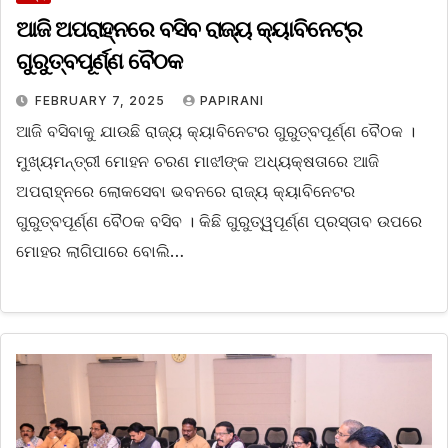
ଆଜି ଅପରାହ୍ନରେ ବସିବ ରାଜ୍ୟ କ୍ୟାବିନେଟ୍‌ର
ଗୁରୁତ୍ବପୂର୍ଣ୍ଣ ବୈଠକ
FEBRUARY 7, 2025
PAPIRANI
ଆଜି ବସିବାକୁ ଯାଉଛି ରାଜ୍ୟ କ୍ୟାବିନେଟର ଗୁରୁତ୍ବପୂର୍ଣ୍ଣ ବୈଠକ ।
ମୁଖ୍ୟମନ୍ତ୍ରୀ ମୋହନ ଚରଣ ମାଝୀଙ୍କ ଅଧ୍ୟକ୍ଷତାରେ ଆଜି
ଅପରାହ୍ନରେ ଲୋକସେବା ଭବନରେ ରାଜ୍ୟ କ୍ୟାବିନେଟର
ଗୁରୁତ୍ବପୂର୍ଣ୍ଣ ବୈଠକ ବସିବ । କିଛି ଗୁରୁତ୍ୱପୂର୍ଣ୍ଣ ପ୍ରସ୍ତାବ ଉପରେ
ମୋହର ଲାଗିପାରେ ବୋଲି…