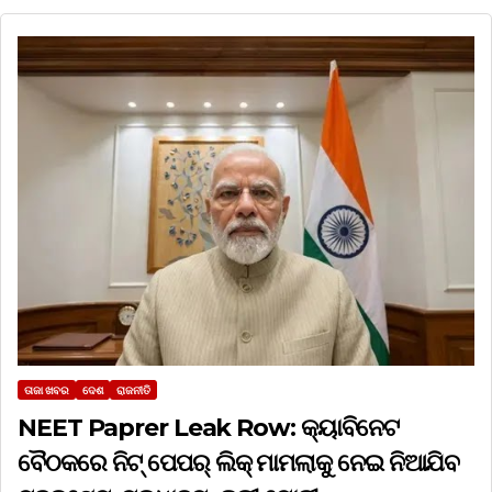
ତାଜା ଖବର
ଦେଶ
ରାଜନୀତି
NEET Paprer Leak Row: କ୍ୟାବିନେଟ
ବୈଠକରେ ନିଟ୍ ପେପର୍ ଲିକ୍ ମାମଲାକୁ ନେଇ ନିଆଯିବ