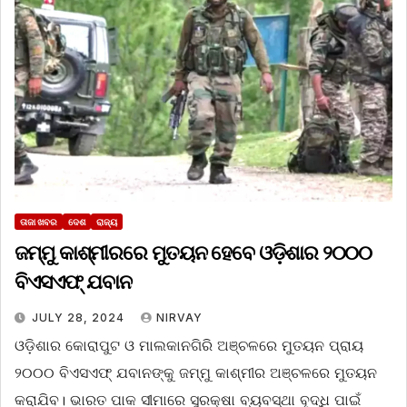
ତାଜା ଖବର
ଦେଶ
ରାଜ୍ୟ
ଜମ୍ମୁ କାଶ୍ମୀରରେ ମୁତୟନ ହେବେ ଓଡ଼ିଶାର ୨୦୦୦
ବିଏସଏଫ୍ ଯବାନ
JULY 28, 2024
NIRVAY
ଓଡ଼ିଶାର କୋରାପୁଟ ଓ ମାଲକାନଗିରି ଅଞ୍ଚଳରେ ମୁତୟନ ପ୍ରାୟ
୨୦୦୦ ବିଏସଏଫ୍ ଯବାନଙ୍କୁ ଜମ୍ମୁ କାଶ୍ମୀର ଅଞ୍ଚଳରେ ମୁତୟନ
କରାଯିବ। ଭାରତ ପାକ ସୀମାରେ ସୁରକ୍ଷା ବ୍ୟବସ୍ଥା ବୃଦ୍ଧି ପାଇଁ