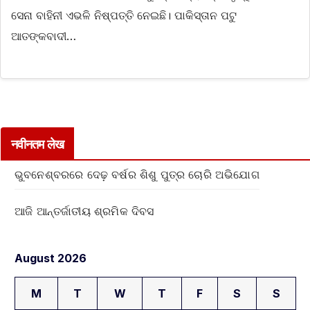
ସେନା ବାହିନୀ ଏଭଳି ନିଷ୍ପତ୍ତି ନେଇଛି। ପାକିସ୍ତାନ ପଟୁ
ଆତଙ୍କବାଦୀ…
नवीनतम लेख
ଭୁବନେଶ୍ବରରେ ଦେଢ଼ ବର୍ଷର ଶିଶୁ ପୁତ୍ର ଚୋରି ଅଭିଯୋଗ
ଆଜି ଆନ୍ତର୍ଜାତୀୟ ଶ୍ରମିକ ଦିବସ
August 2026
M
T
W
T
F
S
S