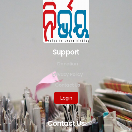
Support
Donation
Privacy Policy
Contact Us
Login
Contact Us