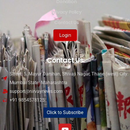
Donation
Privacy Policy
Contact Us
Login
Contact Us
Street: 5, Mayur Darshan, Shivaji Nagar, Thane (west) City:
Mumbai State: Maharashtra
support@nirvaynews.com
+91 9854578125
Click to Subscribe