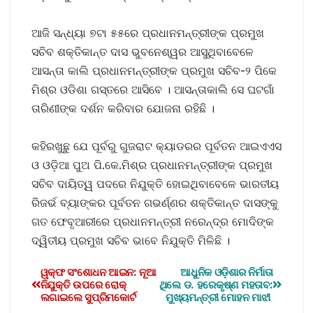
ଆଜି ସନ୍ଧ୍ୟା ୭ଟା ୫୫ରେ ପ୍ରଧାନମନ୍ତ୍ରୀଙ୍କ ପ୍ରମୁଖ
ସଚିବ ଶକ୍ତିକାନ୍ତ ଦାସ ଭୁବନେଶ୍ୱର ଆସୁଥିବାବେଳେ
ଆସନ୍ତା କାଲି ପ୍ରଧାନମନ୍ତ୍ରୀଙ୍କ ପ୍ରମୁଖ ସଚିବ-୨ ପିକେ
ମିଶ୍ର ଓଡିଶା ଗସ୍ତରେ ଆସିବେ । ଆସନ୍ତାକାଲି ସେ ଘଟଗାଁ
ତାରିଣୀଙ୍କ ଦର୍ଶନ କରିବାର ଯୋଜନା ରହିଛି ।
କହିରଖୁଛୁ ଯେ ପୂର୍ବରୁ ଗୁଜରାଟ କ୍ୟାଡରର ପୂର୍ବତନ ଆଇଏଏସ
ଓ ଓଡ଼ିଆ ପୁଅ ପି.କେ.ମିଶ୍ର ପ୍ରଧାନମନ୍ତ୍ରୀଙ୍କ ପ୍ରମୁଖ
ସଚିବ ଦାୟିତ୍ୱ ପଦରେ ନିଯୁକ୍ତି ହୋଇଥିବାବେଳେ ଭାରତୀୟ
ରିଜର୍ଭ ବ୍ୟାଙ୍କର ପୂର୍ବତନ ଗଭର୍ଣ୍ଣର ଶକ୍ତିକାନ୍ତ ଦାସଙ୍କୁ
ଗତ ଫେବୃଆରୀରେ ପ୍ରଧାନମନ୍ତ୍ରୀ ନରେନ୍ଦ୍ର ମୋଦିଙ୍କ
ଦ୍ୱିତୀୟ ପ୍ରମୁଖ ସଚିବ ଭାବେ ନିଯୁକ୍ତି ମିଳିଛି ।
ୱକ୍‌ଫ ସଂଶୋଧନ ଆଇନ: ନୂଆ
ଆଧୁନିକ ଓଡ଼ିଶାର ନିର୍ମାତା
ନିଯୁକ୍ତି ଉପରେ ରୋକ୍‌
ଥିଲେ ଡ. ହରେକୃଷ୍ଣ ମହତାବ:
ଲଗାଇଲେ ସୁପ୍ରିମକୋର୍ଟ
ମୁଖ୍ୟମନ୍ତ୍ରୀ ମୋହନ ମାଝୀ