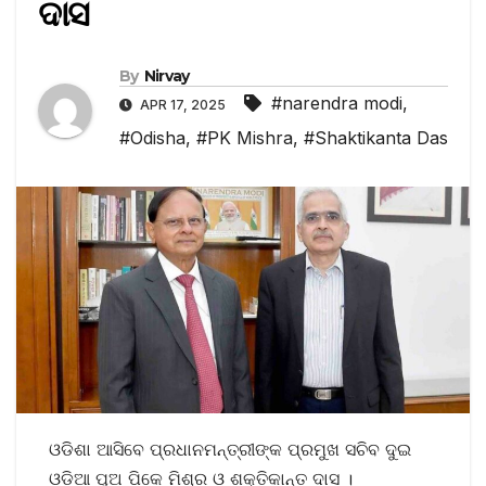
ଦାସ
By
Nirvay
#narendra modi
,
APR 17, 2025
#Odisha
,
#PK Mishra
,
#Shaktikanta Das
ଓଡିଶା ଆସିବେ ପ୍ରଧାନମନ୍ତ୍ରୀଙ୍କ ପ୍ରମୁଖ ସଚିବ ଦୁଇ
ଓଡ଼ିଆ ପୁଅ ପିକେ ମିଶ୍ର ଓ ଶକ୍ତିକାନ୍ତ ଦାସ ।