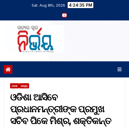
4:24:36 PM
Sat. Aug 8th, 2026
ଦେଶ
ରାଜ୍ୟ
ଓଡିଶା ଆସିବେ
ପ୍ରଧାନମନ୍ତ୍ରୀଙ୍କ ପ୍ରମୁଖ
ସଚିବ ପିକେ ମିଶ୍ର, ଶକ୍ତିକାନ୍ତ