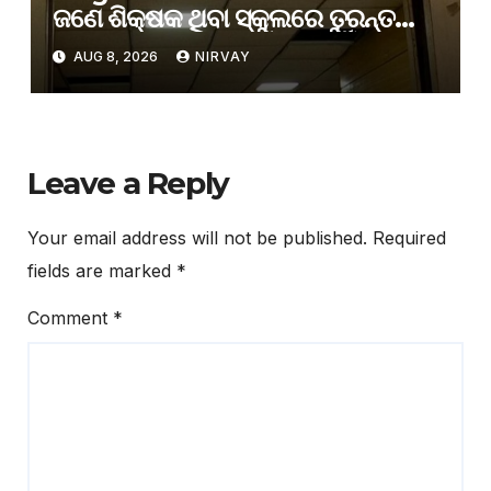
ଜଣେ ଶିକ୍ଷକ ଥିବା ସ୍କୁଲରେ ତୁରନ୍ତ
ଅତିରିକ୍ତ ଶିକ୍ଷକ ନିଯୁକ୍ତି ପାଇଁ
AUG 8, 2026
NIRVAY
ଗଣଶିକ୍ଷା ବିଭାଗର ନିର୍ଦ୍ଦେଶ
Leave a Reply
Your email address will not be published.
Required
fields are marked
*
Comment
*