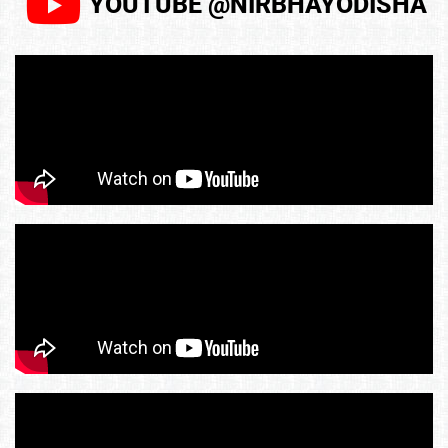
YOUTUBE @NIRBHAYODISHA