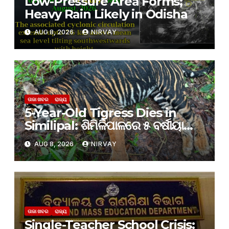
Low-Pressure Area Forms;
Heavy Rain Likely in Odisha
AUG 8, 2026
NIRVAY
ତାଜା ଖବର
ରାଜ୍ୟ
5-Year-Old Tigress Dies in
Similipal: ଶିମିଳିପାଳରେ ୫ ବର୍ଷୀୟା
ବାଘୁଣୀର ମୃତ୍ୟୁ, କାରଣ ଅସ୍ପଷ୍ଟ
AUG 8, 2026
NIRVAY
ତାଜା ଖବର
ରାଜ୍ୟ
Single-Teacher School Crisis: