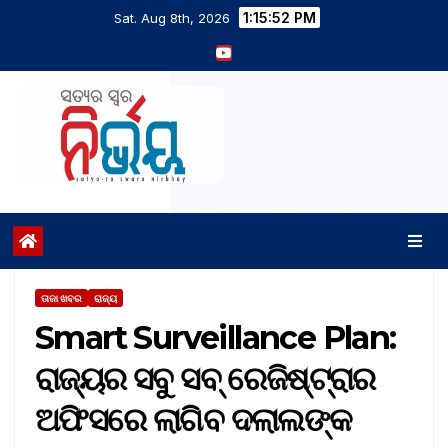
1:15:52 PM
Sat. Aug 8th, 2026
ତାଜା ଖବର
ରାଜ୍ୟ
Smart Surveillance Plan:
ରାଜ୍ୟର ସବୁ ସବ୍‌ ରେଜିଷ୍ଟ୍ରାର
ଅଫିସରେ ଲାଗିବ ଦଲାଲଙ୍କ