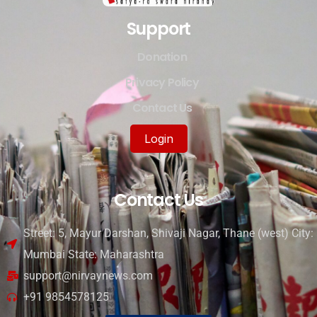
Support
Donation
Privacy Policy
Contact Us
Login
Contact Us
Street: 5, Mayur Darshan, Shivaji Nagar, Thane (west) City:
Mumbai State: Maharashtra
support@nirvaynews.com
+91 9854578125