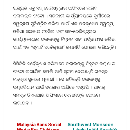
ରାଜ୍ୟର ସବୁ ସବ୍‌ ରେଜିଷ୍ଟ୍ରାର ଅଫିସରେ ଲାଗିବ
ଦଲାଲଙ୍କ ଫଟୋ । ସରକାରୀ କାର୍ଯ୍ୟାଳୟରେ ଦୁର୍ନୀତିରେ
ସ୍ୱଚ୍ଛତା ସୁନିଶ୍ଚିତ କରିବା ପାଇଁ ଏକ ପଦକ୍ଷେପ ସ୍ୱରୂପ,
ଓଡ଼ିଶା ସରକାର ତହସିଲ ଏବଂ ସବ-ରେଜିଷ୍ଟ୍ରାର
କାର୍ଯ୍ୟାଳୟରେ ଦଲାଲଙ୍କୁ ଚିହ୍ନଟ ଏବଂ ପର୍ଦ୍ଦାଫାସ କରିବା
ପାଇଁ ଏକ ‘ସ୍ମାର୍ଟ ସର୍ବେକ୍ଷଣ’ ରଣନୀତି ଘୋଷଣା କରିଛନ୍ତି।
ସିସିଟିଭି ସର୍ବେକ୍ଷଣ ଜରିଆରେ ଦଲାଲଙ୍କୁ ଚିହ୍ନଟ କରାଯାଇ
ଫଟୋ ଲଗାଯିବ ବୋଲି ଆଜି ସୂଚନା ଦେଇଛନ୍ତି ରାଜସ୍ବ
ମନ୍ତ୍ରୀ ସୁରେଶ ପୂଜାରୀ । ସେ କହିଛନ୍ତି ଦଲାଲଙ୍କୁ
ଦଣ୍ଡବିଧାନ ପାଇଁ ସରକାର ଆଣିବେ ଏସ୍‌ଓପି । ଆଗକୁ
ସମସ୍ତ ଡିଏସଆର ଅଫିସରେ ସେମାନଙ୍କ ଫୋଟୋ
ଲଗାଯିବ ।
Malaysia Bans Social
Southwest Monsoon
Media For Children:
Likely to Hit Kerala