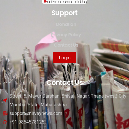
Support
Donation
Privacy Policy
Contact Us
Login
Contact Us
Street: 5, Mayur Darshan, Shivaji Nagar, Thane (west) City:
Mumbai State: Maharashtra
support@nirvaynews.com
+91 9854578125