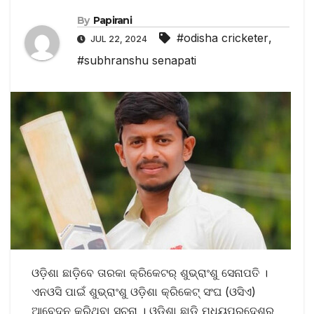
By
Papirani
#odisha cricketer
,
JUL 22, 2024
#subhranshu senapati
ଓଡ଼ିଶା ଛାଡ଼ିବେ ତାରକା କ୍ରିକେଟର୍‌ ଶୁଭ୍ରାଂଶୁ ସେନାପତି ।
ଏନଓସି ପାଇଁ ଶୁଭ୍ରାଂଶୁ ଓଡ଼ିଶା କ୍ରିକେଟ୍‌ ସଂଘ (ଓସିଏ)
ଆବେଦନ କରିଥିବା ସୂଚନା । ଓଡ଼ିଶା ଛାଡ଼ି ମଧ୍ୟପ୍ରଦେଶରୁ