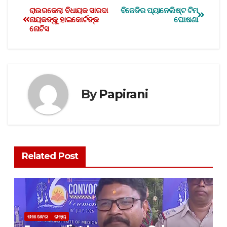
ରାଉରକେଲା ବିଧାୟକ ସାରଦା
ବିଜେଡିର ପ୍ୟାନେଲିଷ୍ଟ ଟିମ
ନାୟକଙ୍କୁ ହାଇକୋର୍ଟଙ୍କ
ଘୋଷଣା
ନୋଟିସ
By
Papirani
Related Post
ତାଜା ଖବର
ରାଜ୍ୟ