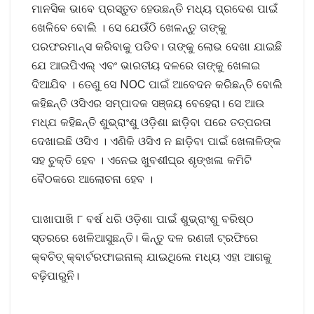
ମାନସିକ ଭାବେ ପ୍ରସ୍ତୁତ ହେଉଛନ୍ତି ମଧ୍ୟ ପ୍ରଦେଶ ପାଇଁ
ଖେଳିବେ ବୋଲି । ସେ ଯେଉଁଠି ଖେଳନ୍ତୁ ତାଙ୍କୁ
ପରଫରମାନ୍ସ କରିବାକୁ ପଡିବ। ତାଙ୍କୁ ଲୋଭ ଦେଖା ଯାଇଛି
ଯେ ଆଇପିଏଲ୍‌ ଏବଂ ଭାରତୀୟ ଦଳରେ ତାଙ୍କୁ ଖେଳାଇ
ଦିଆଯିବ । ତେଣୁ ସେ NOC ପାଇଁ ଆବେଦନ କରିଛନ୍ତି ବୋଲି
କହିଛନ୍ତି ଓସିଏର ସମ୍ପାଦକ ସଞ୍ଜୟ ବେହେରା। ସେ ଆଉ
ମଧ୍ଯ କହିଛନ୍ତି ଶୁଭ୍ରାଂଶୁ ଓଡ଼ିଶା ଛାଡ଼ିବା ପରେ ତତ୍ପରତା
ଦେଖାଇଛି ଓସିଏ । ଏଣିକି ଓସିଏ ନ ଛାଡ଼ିବା ପାଇଁ ଖେଳାଳିଙ୍କ
ସହ ଚୁକ୍ତି ହେବ । ଏନେଇ ଖୁବଶୀଘ୍ର ଶୃଙ୍ଖଳା କମିଟି
ବୈଠକରେ ଆଲୋଚନା ହେବ ।
ପାଖାପାଖି ୮ ବର୍ଷ ଧରି ଓଡ଼ିଶା ପାଇଁ ଶୁଭ୍ରାଂଶୁ ବରିଷ୍ଠ
ସ୍ତରରେ ଖେଳିଆସୁଛନ୍ତି। କିନ୍ତୁ ଦଳ ରଣଜୀ ଟ୍ରଫିରେ
କ୍ବଚିତ୍‌ କ୍ବାର୍ଟରଫାଇନାଲ୍‌ ଯାଇଥିଲେ ମଧ୍ୟ ଏହା ଆଗକୁ
ବଢ଼ିପାରୁନି।