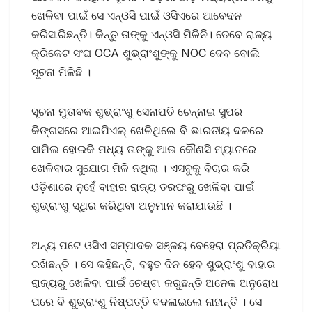
ଖେଳିବା ପାଇଁ ସେ ଏନ୍‌ଓସି ପାଇଁ ଓସିଏରେ ଆବେଦନ
କରିସାରିଛନ୍ତି। କିନ୍ତୁ ତାଙ୍କୁ ଏନ୍‌ଓସି ମିଳିନି। ତେବେ ରାଜ୍ୟ
କ୍ରିକେଟ ସଂଘ OCA ଶୁଭ୍ରାଂଶୁଙ୍କୁ NOC ଦେବ ବୋଲି
ସୂଚନା ମିଳିଛି ।
ସୂଚନା ମୁତାବକ ଶୁଭ୍ରାଂଶୁ ସେନାପତି ଚେନ୍ନାଇ ସୁପର
କିଙ୍ଗସରେ ଆଇପିଏଲ୍‌ ଖେଳିଥିଲେ ବି ଭାରତୀୟ ଦଳରେ
ସାମିଲ ହୋଇକି ମଧ୍ୟ ତାଙ୍କୁ ଆଉ କୌଣସି ମ୍ୟାଚରେ
ଖେଳିବାର ସୁଯୋଗ ମିଳି ନଥିଲା । ଏସବୁକୁ ବିଚାର କରି
ଓଡ଼ିଶାରେ ନୁହେଁ ବାହାର ରାଜ୍ୟ ତରଫରୁ ଖେଳିବା ପାଇଁ
ଶୁଭ୍ରାଂଶୁ ସ୍ଥିର କରିଥିବା ଅନୁମାନ କରାଯାଉଛି ।
ଅନ୍ୟ ପଟେ ଓସିଏ ସମ୍ପାଦକ ସଞ୍ଜୟ ବେହେରା ପ୍ରତିକ୍ରିୟା
ରଖିଛନ୍ତି । ସେ କହିଛନ୍ତି, ବହୁତ ଦିନ ହେବ ଶୁଭ୍ରାଂଶୁ ବାହାର
ରାଜ୍ୟରୁ ଖେଳିବା ପାଇଁ ଚେଷ୍ଟା କରୁଛନ୍ତି ଅନେକ ଅନୁରୋଧ
ପରେ ବି ଶୁଭ୍ରାଂଶୁ ନିଷ୍ପତ୍ତି ବଦଳାଇଲେ ନାହାନ୍ତି । ସେ