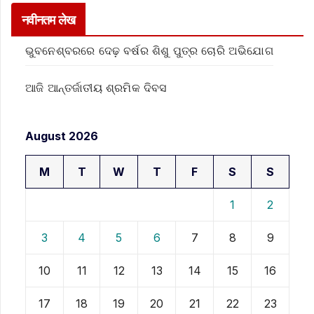
नवीनतम लेख
ଭୁବନେଶ୍ବରରେ ଦେଢ଼ ବର୍ଷର ଶିଶୁ ପୁତ୍ର ଚୋରି ଅଭିଯୋଗ
ଆଜି ଆନ୍ତର୍ଜାତୀୟ ଶ୍ରମିକ ଦିବସ
August 2026
M
T
W
T
F
S
S
1
2
3
4
5
6
7
8
9
10
11
12
13
14
15
16
17
18
19
20
21
22
23