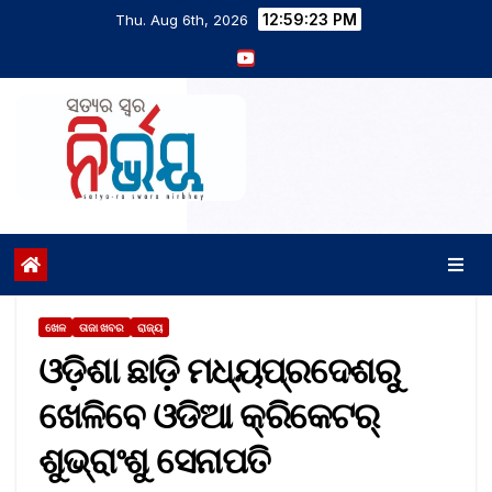
12:59:24 PM
Thu. Aug 6th, 2026
ଖେଳ
ତାଜା ଖବର
ରାଜ୍ୟ
ଓଡ଼ିଶା ଛାଡ଼ି ମଧ୍ୟପ୍ରଦେଶରୁ
ଖେଳିବେ ଓଡିଆ କ୍ରିକେଟର୍‌
ଶୁଭ୍ରାଂଶୁ ସେନାପତି