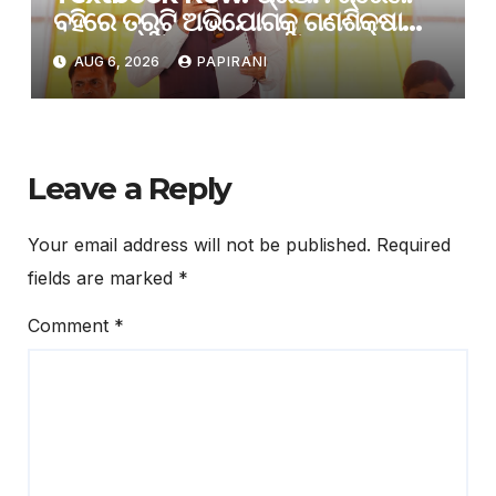
ବହିରେ ତ୍ରୁଟି ଅଭିଯୋଗକୁ ଗଣଶିକ୍ଷା
ମନ୍ତ୍ରୀଙ୍କ ଖଣ୍ଡନ
AUG 6, 2026
PAPIRANI
Leave a Reply
Your email address will not be published.
Required
fields are marked
*
Comment
*