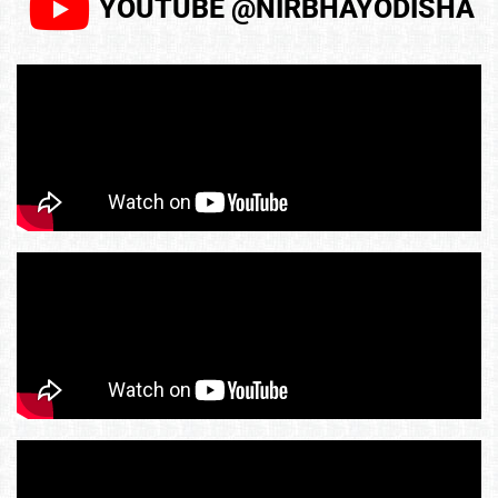
YOUTUBE @NIRBHAYODISHA