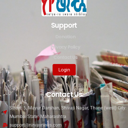
Support
Donation
Privacy Policy
Contact Us
Login
Contact Us
Street: 5, Mayur Darshan, Shivaji Nagar, Thane (west) City:
Mumbai State: Maharashtra
support@nirvaynews.com