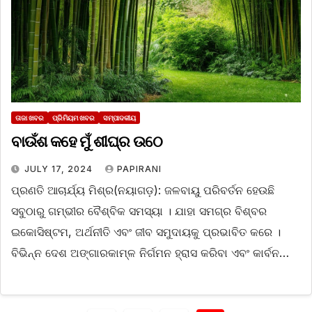
ତାଜା ଖବର
ପ୍ରିମିୟମ ଖବର
ସମ୍ପାଦକୀୟ
ବାଉଁଶ କହେ ମୁଁ ଶୀଘ୍ର ଉଠେ
JULY 17, 2024
PAPIRANI
ପ୍ରଣତି ଆଚାର୍ଯ୍ୟ ମିଶ୍ର(ନୟାଗଡ଼): ଜଳବାୟୁ ପରିବର୍ତନ ହେଉଛି
ସବୁଠାରୁ ଗମ୍ଭୀର ବୈଶ୍ବିକ ସମସ୍ୟା । ଯାହା ସମଗ୍ର ବିଶ୍ବର
ଇକୋସିଷ୍ଟମ, ଅର୍ଥନୀତି ଏବଂ ଜୀବ ସମୁଦାୟକୁ ପ୍ରଭାବିତ କରେ ।
ବିଭିନ୍ନ ଦେଶ ଅଙ୍ଗାରକାମ୍ଳ ନିର୍ଗମନ ହ୍ରାସ କରିବା ଏବଂ କାର୍ବନ…