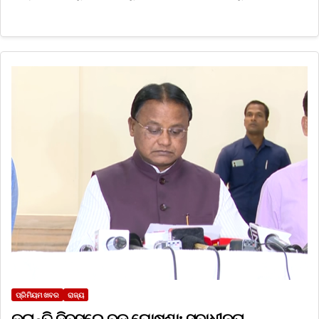
ପ୍ରିମିୟମ ଖବର
ରାଜ୍ୟ