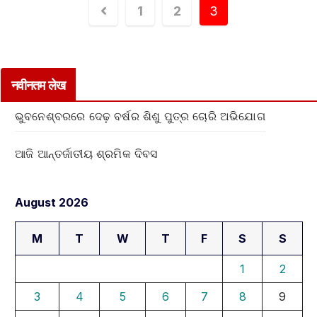
1
2
3
नवीनतम लेख
ଭୁବନେଶ୍ବରରେ ଦେଢ଼ ବର୍ଷର ଶିଶୁ ପୁତ୍ର ଚୋରି ଅଭିଯୋଗ
ଆଜି ଆନ୍ତର୍ଜାତୀୟ ଶ୍ରମିକ ଦିବସ
August 2026
M
T
W
T
F
S
S
1
2
3
4
5
6
7
8
9