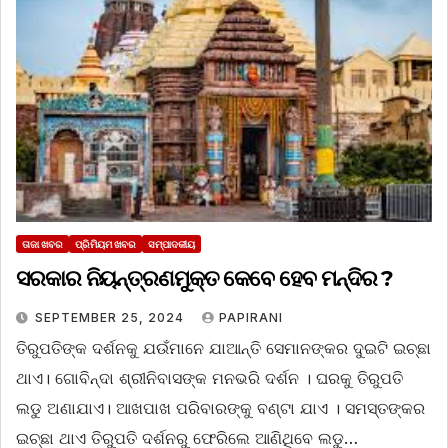
ତାଜା ଖବର
ପ୍ରିମିୟମ ଖବର
ସମ୍ପାଦକୀୟ
ସରକାର ନିୟନ୍ତ୍ରଣମୁକ୍ତ କେବେ ହେବ ମନ୍ଦିର ?
SEPTEMBER 25, 2024
PAPIRANI
ତିରୁପତିଙ୍କ ଦର୍ଶନକୁ ଯଉଁମାନେ ଯାଆନ୍ତି ସେମାନଙ୍କର ଦୁଇଟି ଇଚ୍ଛା
ଥାଏ। ଗୋବିନ୍ଦା ଶ୍ରୀନିବାସଙ୍କ ମନଭରି ଦର୍ଶନ । ଘରକୁ ତିରୁପତି
ଲଡୁ ଅଣାଯାଏ। ଆଖପାଖ ପରିବାରଙ୍କୁ ବଣ୍ଟା ଯାଏ । ସମସ୍ତଙ୍କର
ଇଚ୍ଛା ଥାଏ ତିରୁପତି ଦର୍ଶନରୁ ଫେରିଲେ ଆଣିଥିବେ ଲଡୁ…