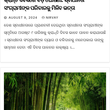
କ୍ରାନ୍ତି ଦିବସରେ ବଡ଼ ଘୋଷଣା: ସ୍ବାଧୀନତା
ସଂଗ୍ରାମୀଙ୍କ ପରିବାରକୁ ମିଳିବ ଭତ୍ତା
AUGUST 9, 2024
NIRVAY
ଦେଶ ସ୍ବାଧୀନତାରେ ପ୍ରାଣବଳୀ ଦେଇଥିବା ସ୍ବାଧୀନତା ସଂଗ୍ରାମୀଙ୍କ
ସ୍ମୃତିରେ ଅଗଷ୍ଟ ୯ ତାରିଖକୁ କ୍ରାନ୍ତି ଦିବସ ଭାବେ ପାଳନ କରାଯାଉଛି
। ସ୍ବାଧୀନତା ସଂଗ୍ରାମୀଙ୍କ ତ୍ୟାଗ ଓ ବଳିଦାନକୁ ମନେପକାଇ ତାଙ୍କୁ
ସମ୍ମାନ ଦେବା ଏହି ଦିବସ ପାଳନର ଲକ୍ଷ୍ୟ ।…