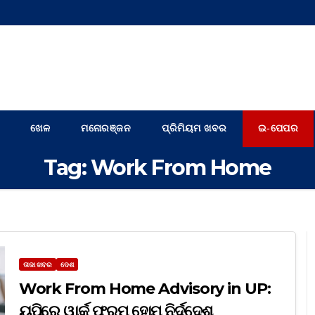
ଖେଳ
ମନୋରଞ୍ଜନ
ପ୍ରିମିୟମ ଖବର
ଇ-ପେପର
Tag:
Work From Home
ତାଜା ଖବର
ଦେଶ
Work From Home Advisory in UP:
ୟୁପିରେ ୱାର୍କ ଫ୍ରମ୍‌ ହୋମ୍‌ ନିର୍ଦ୍ଦେଶ