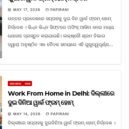
MAY 17, 2026
PAPIRANI
ଉତ୍ତର ପ୍ରଦେଶରେ ସପ୍ତାହକୁ ଦୁଇ ଦିନ ୱାର୍କ ଫ୍ରମ୍‌ ହୋମ୍‌
ନିର୍ଦ୍ଦେଶ । ଭିନ୍ନ ଭିନ୍ନ ସିଫ୍ଟରେ ଅଫିସ୍‌ ଆସିବା ନେଇ ମଧ୍ୟ
ଯୋଜନା ପ୍ରସ୍ତୁତ କରାଯାଇଛି। ଲକ୍ଷ୍ନୌ ଶ୍ରମ ବିଭାଗ
ଦ୍ୱାରା ଅନୁଷ୍ଠିତ ଏକ ବୈଠକ ସମୟରେ ଏହି ଗୁରୁତ୍ୱପୂର୍ଣ୍ଣ…
ତାଜା ଖବର
ଦେଶ
Work From Home in Delhi: ଦିଲ୍ଲୀରେ
ଦୁଇ ଦିନିଆ ୱାର୍କ ଫ୍ରମ୍‌ ହୋମ୍‌
MAY 14, 2026
PAPIRANI
ଦିଲ୍ଲୀରେ ସପ୍ତାହକୁ ଦୁଇଦିନିଆ ୱାର୍କ ଫ୍ରମ୍‌ ହୋମ୍‌ ନିର୍ଦ୍ଦେଶ ।