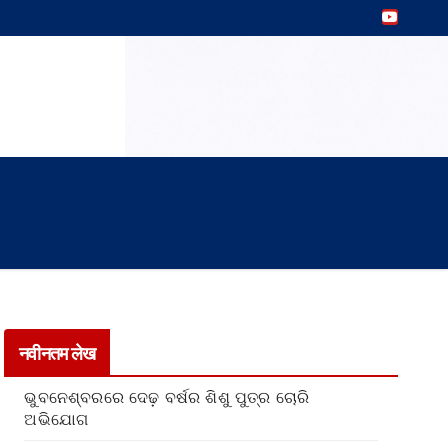
नवीनतम लेख
ଭୁବନେଶ୍ବରରେ ଦେଢ଼ ବର୍ଷର ଶିଶୁ ପୁତ୍ର ଚୋରି
ଅଭିଯୋଗ