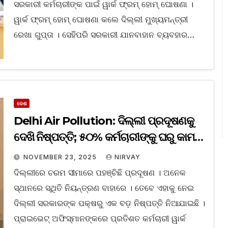
ସରକାରୀ କର୍ମଚାରୀଙ୍କ ପାଇଁ ୱାର୍କ ଫ୍ରମ୍‌ ହୋମ୍‌ ଘୋଷଣା ।
ୱାର୍କ ଫ୍ରମ୍‌ ହୋମ୍‌ ଘୋଷଣା କଲେ ଦିଲ୍ଲୀ ମୁଖ୍ୟମନ୍ତ୍ରୀ
ରେଖା ଗୁପ୍ତା । ସେହିପରି ସରକାରୀ ଯାନବାହାନ ବ୍ୟବହାର…
ଦେଶ
Delhi Air Pollution: ଦିଲ୍ଲୀ ପ୍ରଦୂଷଣକୁ
ଦେଖି ନିଷ୍ପତ୍ତି; ୫୦% କର୍ମଚାରୀଙ୍କୁ ଘରୁ କାମ
କରିବାକୁ ନିର୍ଦ୍ଦେଶ
NOVEMBER 23, 2025
NIRVAY
ଦିଲ୍ଲୀରେ ଚରମ ସୀମାରେ ପହଞ୍ଚିଛି ପ୍ରଦୂଷଣ । ଅନେକ
ସ୍ଥାନରେ ସ୍ଥିତି ନିୟନ୍ତ୍ରଣ ବାହାରେ । ତେବେ ଏହାକୁ ନେଇ
ଦିଲ୍ଲୀ ସରକାରଙ୍କ ପକ୍ଷରୁ ଏକ ବଡ଼ ନିଷ୍ପତ୍ତି ନିଆଯାଇଛି ।
ପ୍ରାଇଭେଟ୍‌ ଅଫିସ୍‌ମାନଙ୍କରେ ପ୍ରତିଶତ କର୍ମଚାରୀ ୱାର୍କ