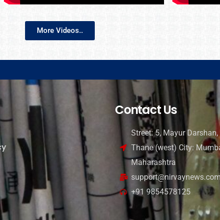
More Videos..
Contact Us
Street: 5, Mayur Darshan, 
cy
Thane (west) City: Mumba
Maharashtra
support@nirvaynews.co
+91 9854578125