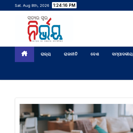
1:24:17 PM
Sat. Aug 8th, 2026
ରାଜ୍ୟ
ରାଜନୀତି
ଦେଶ
ସମ୍ପାଦକୀୟ