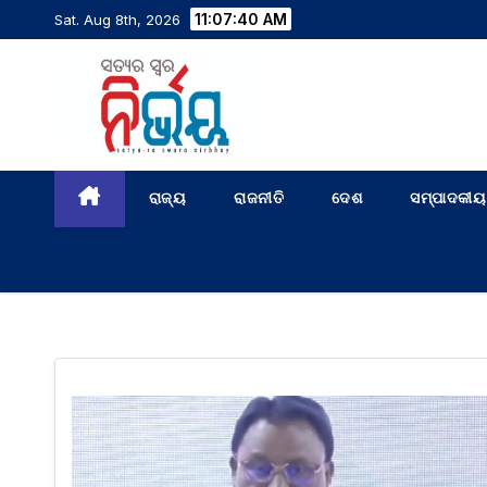
11:07:41 AM
Sat. Aug 8th, 2026
ରାଜ୍ୟ
ରାଜନୀତି
ଦେଶ
ସମ୍ପାଦକୀୟ