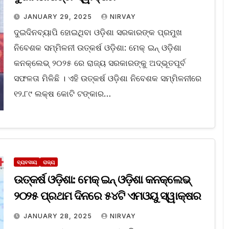
JANUARY 29, 2025
NIRVAY
ଦୁଇଦିନବ୍ୟାପି ହୋଇଥିବା ଓଡ଼ିଶା ସରକାରଙ୍କ ପ୍ରମୁଖ
ନିବେଶକ ସମ୍ମିଳନୀ ଉତ୍କର୍ଷ ଓଡ଼ିଶା: ମେକ୍ ଇନ୍ ଓଡ଼ିଶା
କନକ୍ଲେଭ୍ ୨୦୨୫ ରେ ରାଜ୍ୟ ସରକାରଙ୍କୁ ଅଦ୍ଭୂତପୂର୍ବ
ସଫଳତା ମିଳିଛି । ଏହି ଉତ୍କର୍ଷ ଓଡ଼ିଶା ନିବେଶକ ସମ୍ମିଳନୀରେ
୧୨.୮୯ ଲକ୍ଷ କୋଟି ଟଙ୍କାର…
ବ୍ୟବସାୟ
ରାଜ୍ୟ
ଉତ୍କର୍ଷ ଓଡ଼ିଶା: ମେକ୍ ଇନ୍ ଓଡ଼ିଶା କନକ୍ଲେଭ୍
୨୦୨୫ ପ୍ରଥମ ଦିନରେ ୫୪ଟି ଏମଓୟୁ ସ୍ୱାକ୍ଷର
JANUARY 28, 2025
NIRVAY