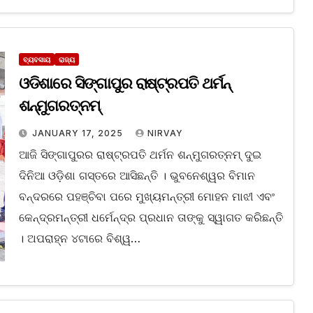
ବ୍ୟବସାୟ
ରାଜ୍ୟ
ଓଡିଶାରେ ସିଙ୍ଗାପୁର ରାଷ୍ଟ୍ରପତି ଥର୍ମନ୍
ଶନ୍ମୁଗରତ୍ନମ୍‌
JANUARY 17, 2025
NIRVAY
ଆଜି ସିଙ୍ଗାପୁରର ରାଷ୍ଟ୍ରପତି ଥର୍ମନ ଶନ୍ମୁଗରତ୍ନମ୍ ଦୁଇ
ଦିନିଆ ଓଡ଼ିଶା ଗସ୍ତରେ ଆସିଛନ୍ତି । ଭୁବନେଶ୍ୱର ବିମାନ
ବନ୍ଦରରେ ପହଞ୍ଚିବା ପରେ ମୁଖ୍ୟମନ୍ତ୍ରୀ ମୋହନ ମାଝୀ ଏବଂ
କେନ୍ଦ୍ରମନ୍ତ୍ରୀ ଧର୍ମେନ୍ଦ୍ର ପ୍ରଧାନ ତାଙ୍କୁ ସ୍ୱାଗତ କରିଛନ୍ତି
। ଅପରାହ୍ନ ୪ଟାରେ ବିଶ୍ୱ…