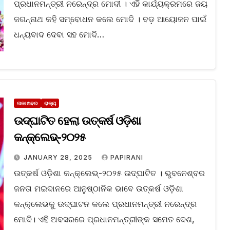
ପ୍ରଧାନମନ୍ତ୍ରୀ ନରେନ୍ଦ୍ର ମୋଦୀ । ଏହି କାର୍ଯ୍ୟକ୍ରମରେ ଜୟ
ଜଗନ୍ନାଥ କହି ସମ୍ବୋଧନ କଲେ ମୋଦି । ବଡ଼ ଆୟୋଜନ ପାଇଁ
ଧନ୍ୟବାଦ ଦେବା ସହ ମୋଦି…
ତାଜା ଖବର
ରାଜ୍ୟ
ଉଦ୍‌ଘାଟିତ ହେଲା ଉତ୍କର୍ଷ ଓଡ଼ିଶା
କନ୍‌କ୍ଲେଭ୍‌-୨୦୨୫
JANUARY 28, 2025
PAPIRANI
ଉତ୍କର୍ଷ ଓଡ଼ିଶା କନ୍‌କ୍ଲେଭ୍‌-୨୦୨୫ ଉଦ୍‌ଘାଟିତ । ଭୁବନେଶ୍ବର
ଜନତା ମଇଦାନରେ ଆନୁଷ୍ଠାନିକ ଭାବେ ଉତ୍କର୍ଷ ଓଡ଼ିଶା
କନ୍‌କ୍ଲେଭକୁ ଉଦ୍‌ଘାଟନ କଲେ ପ୍ରଧାନମନ୍ତ୍ରୀ ନରେନ୍ଦ୍ର
ମୋଦି। ଏହି ଅବସରରେ ପ୍ରଧାନମନ୍ତ୍ରୀଙ୍କ ସମେତ ଦେଶ,