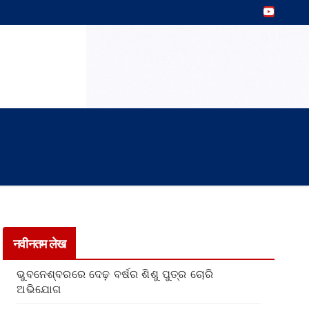
नवीनतम लेख
ଭୁବନେଶ୍ବରରେ ଦେଢ଼ ବର୍ଷର ଶିଶୁ ପୁତ୍ର ଚୋରି
ଅଭିଯୋଗ