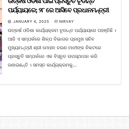
ଉତ୍କର୍ଷ ଓଡିଶା ପାଇଁ ପ୍ରସ୍ତୁତି ଚୂଡାନ୍ତ
ପର୍ଯ୍ୟାୟରେ; ୨୮ ରେ ଆସିବେ ପ୍ରଧାନମନ୍ତ୍ରୀ
JANUARY 4, 2025
NIRVAY
ଉତ୍କର୍ଷ ଓଡିଶା କାର୍ଯ୍ୟକ୍ରମ ଚୂଡାନ୍ତ ପର୍ଯ୍ୟାୟରେ ପହଞ୍ଚିଛି ।
ଆଜି ଏ ସମ୍ପର୍କରେ ଶିଳ୍ପ ବିଭାଗର ପ୍ରମୁଖ ସଚିବ
ମୁଖ୍ୟମନ୍ତ୍ରୀ ଶ୍ରୀ ମୋହନ ଚରଣ ମାଝୀଙ୍କ ନିକଟରେ
ପ୍ରସ୍ତୁତି ସମ୍ପର୍କରେ ଏକ ବିସ୍ତୃତ ଉପସ୍ଥାପନ କରି
ଜଣାଇଛନ୍ତି । ସମସ୍ତ କାର୍ଯ୍ୟକ୍ରମକୁ…