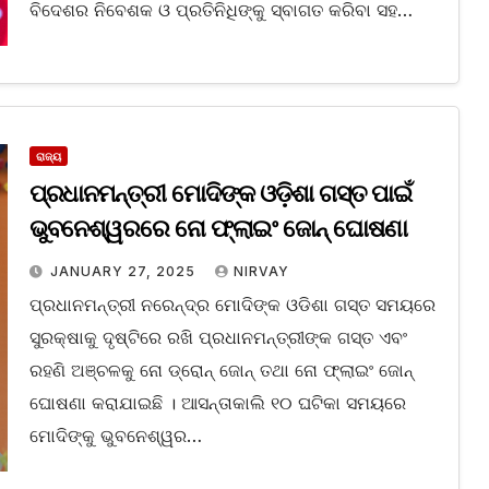
ବିଦେଶର ନିବେଶକ ଓ ପ୍ରତିନିଧିଙ୍କୁ ସ୍ବାଗତ କରିବା ସହ…
ରାଜ୍ୟ
ପ୍ରଧାନମନ୍ତ୍ରୀ ମୋଦିଙ୍କ ଓଡ଼ିଶା ଗସ୍ତ ପାଇଁ
ଭୁବନେଶ୍ୱରରେ ନୋ ଫ୍ଲାଇଂ ଜୋନ୍ ଘୋଷଣା
JANUARY 27, 2025
NIRVAY
ପ୍ରଧାନମନ୍ତ୍ରୀ ନରେନ୍ଦ୍ର ମୋଦିଙ୍କ ଓଡିଶା ଗସ୍ତ ସମୟରେ
ସୁରକ୍ଷାକୁ ଦୃଷ୍ଟିରେ ରଖି ପ୍ରଧାନମନ୍ତ୍ରୀଙ୍କ ଗସ୍ତ ଏବଂ
ରହଣି ଅଞ୍ଚଳକୁ ନୋ ଡ୍ରୋନ୍‌ ଜୋନ୍‌ ତଥା ନୋ ଫ୍ଲାଇଂ ଜୋନ୍‌
ଘୋଷଣା କରାଯାଇଛି । ଆସନ୍ତାକାଲି ୧୦ ଘଟିକା ସମୟରେ
ମୋଦିଙ୍କୁ ଭୁବନେଶ୍ୱର…