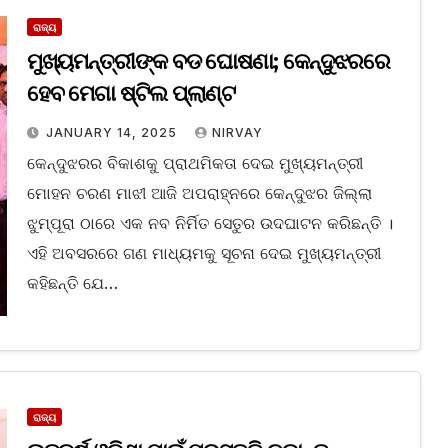
ରାଜ୍ୟ
ମୁଖ୍ୟମନ୍ତ୍ରୀଙ୍କ ବଡ ଘୋଷଣା; କେନ୍ଦୁଝରରେ
ହେବ ମେଗା ଷ୍ଟିଲ ପ୍ଲାଣ୍ଟ
JANUARY 14, 2025
NIRVAY
କେନ୍ଦୁଝରର ବିକାଶକୁ ପ୍ରାଥମିକତା ଦେଇ ମୁଖ୍ୟମନ୍ତ୍ରୀ
ମୋହନ ଚରଣ ମାଝୀ ଆଜି ଅପରାହ୍ନରେ କେନ୍ଦୁଝର ଜିଲ୍ଲା
ଝୁମ୍ପୂରା ଠାରେ ଏକ ନବ ନିର୍ମିତ ସେତୁର ଉଦଘାଟନ କରିଛନ୍ତି ।
ଏହି ଅବସରରେ ଗଣ ମାଧ୍ୟମକୁ ସୂଚନା ଦେଇ ମୁଖ୍ୟମନ୍ତ୍ରୀ
କହିଛନ୍ତି ଯେ…
ରାଜ୍ୟ