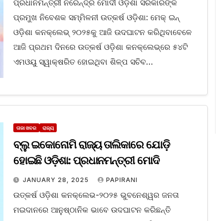
ପ୍ରଧାନମନ୍ତ୍ରୀ ନରେନ୍ଦ୍ର ମୋଦୀ ଓଡ଼ିଶା ସରକାରଙ୍କ
ପ୍ରମୁଖ ନିବେଶକ ସମ୍ମିଳନୀ ଉତ୍କର୍ଷ ଓଡ଼ିଶା: ମେକ୍ ଇନ୍
ଓଡ଼ିଶା କନକ୍ଲେଭ୍ ୨୦୨୫କୁ ଆଜି ଉଦଘାଟନ କରିଥିବାବେଳେ
ଆଜି ପ୍ରଥମ ଦିନରେ ଉତ୍କର୍ଷ ଓଡ଼ିଶା କନକ୍ଲେଭ୍‌ରେ ୫୪ଟି
ଏମଓୟୁ ସ୍ୱାକ୍ଷରିତ ହୋଇଥିବା ଶିଳ୍ପ ସଚିବ…
ତାଜା ଖବର
ରାଜ୍ୟ
ବ୍ଲୁ ଇକୋନୋମି ରାଜ୍ୟ ତାଲିକାରେ ଯୋଡ଼ି
ହୋଇଛି ଓଡ଼ିଶା: ପ୍ରଧାନମନ୍ତ୍ରୀ ମୋଦି
JANUARY 28, 2025
PAPIRANI
ଉତ୍କର୍ଷ ଓଡ଼ିଶା କନକ୍ଲେଭ-୨୦୨୫ ଭୁବନେଶ୍ୱର ଜନତା
ମଇଦାନରେ ଆନୁଷ୍ଠାନିକ ଭାବେ ଉଦଘାଟନ କରିଛନ୍ତି