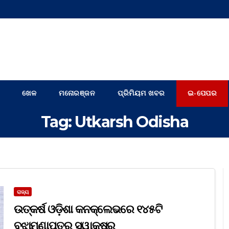
ଖେଳ
ମନୋରଞ୍ଜନ
ପ୍ରିମିୟମ ଖବର
ଇ-ପେପର
Tag:
Utkarsh Odisha
ରାଜ୍ୟ
ଉତ୍କର୍ଷ ଓଡ଼ିଶା କନକ୍ଲେଭରେ ୧୪୫ଟି
ବୁଝାମଣାପତ୍ର ସ୍ୱାକ୍ଷର