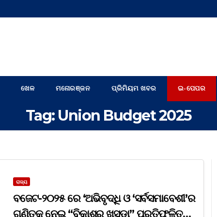
ଖେଳ
ମନୋରଞ୍ଜନ
ପ୍ରିମିୟମ ଖବର
ଇ-ପେପର
Tag:
Union Budget 2025
ରାଜ୍ୟ
ବଜେଟ-୨୦୨୫ ରେ ‘ଅଭିବୃଦ୍ଧି ଓ ‘ସର୍ବସମାବେଶୀ’ର
ଗଣିତକୁ ନେଇ “ବିକାଶର ଖସଡ଼ା” ପ୍ରତିଫଳିତ