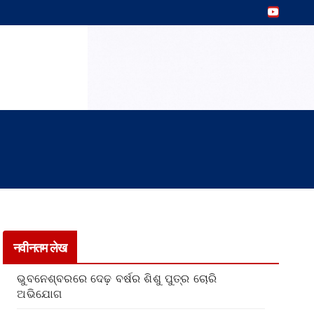
नवीनतम लेख
ଭୁବନେଶ୍ବରରେ ଦେଢ଼ ବର୍ଷର ଶିଶୁ ପୁତ୍ର ଚୋରି
ଅଭିଯୋଗ