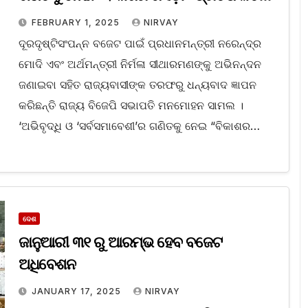
ହୋଇଛି: ମନମୋହନ ସାମଲ
FEBRUARY 1, 2025
NIRVAY
ଦୂରଦୃଷ୍ଟିସଂପନ୍ନ ବଜେଟ ପାଇଁ ପ୍ରଧାନମନ୍ତ୍ରୀ ନରେନ୍ଦ୍ର
ମୋଦି ଏବଂ ଅର୍ଥମନ୍ତ୍ରୀ ନିର୍ମଳା ସୀଥାରମଣଙ୍କୁ ଅଭିନନ୍ଦନ
ଜଣାଇବା ସହିତ ରାଜ୍ୟବାସୀଙ୍କ ତରଫରୁ ଧନ୍ୟବାଦ ଜ୍ଞାପନ
କରିଛନ୍ତି ରାଜ୍ୟ ବିଜେପି ସଭାପତି ମନମୋହନ ସାମଲ ।
‘ଅଭିବୃଦ୍ଧି ଓ ‘ସର୍ବସମାବେଶୀ’ର ଗଣିତକୁ ନେଇ “ବିକାଶର…
ଦେଶ
ଜାନୁଆରୀ ୩୧ ରୁ ଆରମ୍ଭ ହେବ ବଜେଟ
ଅଧିବେଶନ
JANUARY 17, 2025
NIRVAY