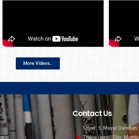
More Videos..
Contact Us
Street: 5, Mayur Darshan, 
cy
Thane (west) City: Mumba