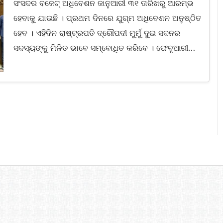
ସଂସଦର ବଜେଟ୍‍ ଅଧିବେଶନ ଜାନୁଆରୀ ୩୧ ତାରିଖରୁ ଆରମ୍ଭ
ହେବାକୁ ଯାଉଛି । ପ୍ରଥମ ଦିନରେ ଯୁଗ୍ମ ଅଧିବେଶନ ଅନୁଷ୍ଠିତ
ହେବ । ଏହିଦିନ ରାଷ୍ଟ୍ରପତି ଦ୍ରୌପଦୀ ମୁର୍ମୁ ଦୁଇ ସଦନର
ସଦସ୍ୟଙ୍କୁ ମିଳିତ ଭାବେ ସମ୍ବୋଧିତ କରିବେ । ଫେବୃଆରୀ…