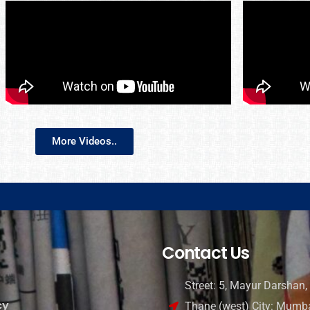
More Videos..
Contact Us
Street: 5, Mayur Darshan, 
cy
Thane (west) City: Mumba