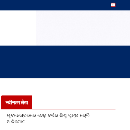
नवीनतम लेख
ଭୁବନେଶ୍ବରରେ ଦେଢ଼ ବର୍ଷର ଶିଶୁ ପୁତ୍ର ଚୋରି
ଅଭିଯୋଗ