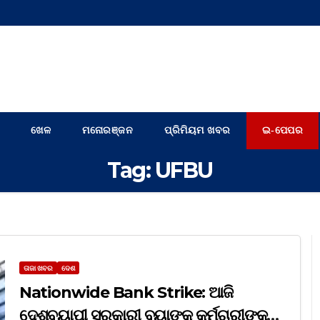
ଖେଳ
ମନୋରଞ୍ଜନ
ପ୍ରିମିୟମ ଖବର
ଇ-ପେପର
Tag:
UFBU
ତାଜା ଖବର
ଦେଶ
Nationwide Bank Strike: ଆଜି
ଦେଶବ୍ୟାପୀ ସରକାରୀ ବ୍ୟାଙ୍କ କର୍ମଚାରୀଙ୍କ