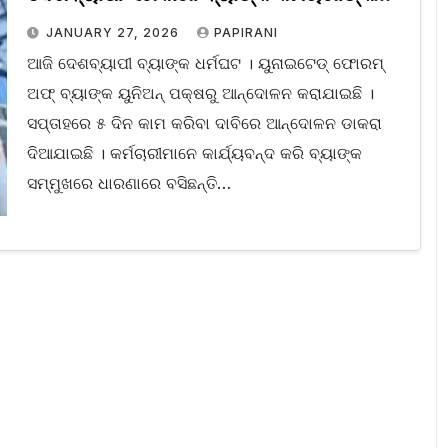
ଆନ୍ଦୋଳନ
JANUARY 27, 2026
PAPIRANI
ଆଜି ଦେଶବ୍ୟାପୀ ବ୍ୟାଙ୍କ ଧର୍ମଘଟ । ୟୁନାଇଟେଡ୍ ଫୋରମ୍
ଅଫ୍ ବ୍ୟାଙ୍କ ୟୁନିଅନ୍ ପକ୍ଷରୁ ଆନ୍ଦୋଳନ କରାଯାଇଛି ।
ସପ୍ତାହରେ ୫ ଦିନ କାମ କରିବା ଦାବିରେ ଆନ୍ଦୋଳନ ଡାକରା
ଦିଆଯାଇଛି । କର୍ମଚାରୀମାନେ କାର୍ଯ୍ୟବନ୍ଦ କରି ବ୍ୟାଙ୍କ
ସମ୍ମୁଖରେ ଧାରଣାରେ ବସିଛନ୍ତି…